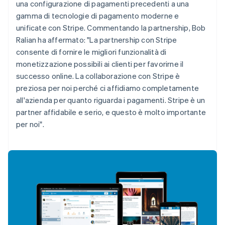
una configurazione di pagamenti precedenti a una
English
gamma di tecnologie di pagamento moderne e
Austria
unificate con Stripe. Commentando la partnership, Bob
Deutsch
English
Ralian ha affermato: "La partnership con Stripe
Belgio
Nederlands
Français
Deutsch
English
consente di fornire le migliori funzionalità di
Brasile
monetizzazione possibili ai clienti per favorirne il
Português
English
successo online. La collaborazione con Stripe è
Bulgaria
preziosa per noi perché ci affidiamo completamente
English
all'azienda per quanto riguarda i pagamenti. Stripe è un
Canada
English
Français
partner affidabile e serio, e questo è molto importante
Cina continentale
per noi".
简体中文
English
Cipro
English
Croazia
English
Italiano
Danimarca
English
Emirati Arabi Uniti
English
Estonia