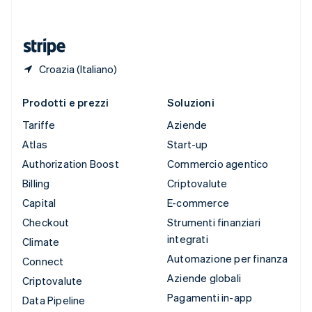
ไทย
English
Ungheria
English
Croazia (Italiano)
Prodotti e prezzi
Soluzioni
Tariffe
Aziende
Atlas
Start-up
Authorization Boost
Commercio agentico
Billing
Criptovalute
Capital
E-commerce
Checkout
Strumenti finanziari
integrati
Climate
Automazione per finanza
Connect
Aziende globali
Criptovalute
Pagamenti in-app
Data Pipeline