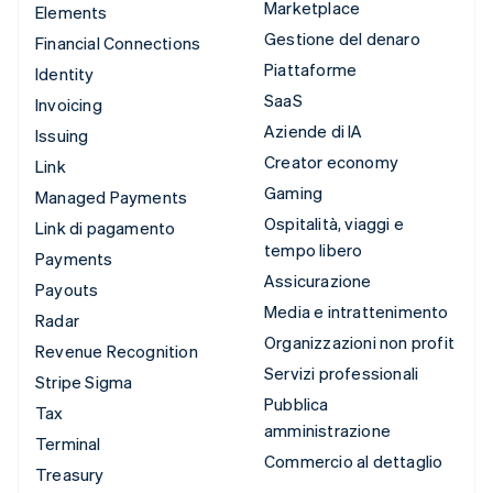
Marketplace
Elements
Gestione del denaro
Financial Connections
Piattaforme
Identity
SaaS
Invoicing
Aziende di IA
Issuing
Creator economy
Link
Gaming
Managed Payments
Ospitalità, viaggi e
Link di pagamento
tempo libero
Payments
Assicurazione
Payouts
Media e intrattenimento
Radar
Organizzazioni non profit
Revenue Recognition
Servizi professionali
Stripe Sigma
Pubblica
Tax
amministrazione
Terminal
Commercio al dettaglio
Treasury