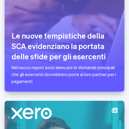
Deutsch
English
Lituania
English
Lussemburgo
Français
Deutsch
English
Le nuove tempistiche della
Malaysia
English
简体中文
SCA evidenziano la portata
Malta
English
delle sfide per gli esercenti
Messico
Español
English
Nel nuovo report sono elencate le domande principali
Norvegia
che gli esercenti dovrebbero porre al loro partner per i
English
Nuova Zelanda
pagamenti
English
Paesi Bassi
Nederlands
English
Polonia
English
Portogallo
Português
English
RAS di Hong Kong, Cina