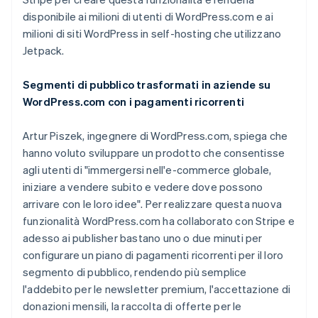
Scopri cosa ti aspetta
disponibile ai milioni di utenti di WordPress.com e ai
Radar
milioni di siti WordPress in self-hosting che utilizzano
Ecosistema
Prevenzione delle frodi
Jetpack.
Partner
Atlas
Stripe App Marketplace
Costituzione di start-up
Segmenti di pubblico trasformati in aziende su
Climate
WordPress.com con i pagamenti ricorrenti
Rimozione del carbonio
Artur Piszek, ingegnere di WordPress.com, spiega che
Identity
Verifica online dell'identità
hanno voluto sviluppare un prodotto che consentisse
agli utenti di "immergersi nell'e-commerce globale,
iniziare a vendere subito e vedere dove possono
arrivare con le loro idee". Per realizzare questa nuova
funzionalità WordPress.com ha collaborato con Stripe e
Stripe Sessions 2026
adesso ai publisher bastano uno o due minuti per
Scopri come Stripe sta costruendo l'infrastruttura economi
configurare un piano di pagamenti ricorrenti per il loro
Guarda ora
segmento di pubblico, rendendo più semplice
l'addebito per le newsletter premium, l'accettazione di
donazioni mensili, la raccolta di offerte per le