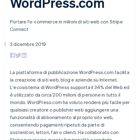
WordPress.com
utente
Automazione
Gestione del denaro
Gestire gli
flessibile
Metodi di
della contabilità
Roadmap del prodotto
Piattaforme
abbonamenti
pagamento
Stripe Sigma
Conferenza annuale
SaaS
Offrire addebiti in base
Accesso a
Report
Sessions
Portare l'e-commerce in milioni di siti web con Stripe
all'utilizzo
oltre 125
personalizzati
Lavora con noi
Emettere carte
Connect
Terminal
Data Pipeline
Sala stampa
garantite da stablecoin
Pagamenti di
Sincronizzazione
Stripe Press
Per settore
persona
dei dati
3 dicembre 2019
Esegui il provisioning e
Authorization
gestisci i servizi con gli
Boost
Aziende di IA
agenti
Accettazione
Creator economy
Recapiti
ottimizzata
Gaming
Link
Ospitalità, viaggi e
La piattaforma di pubblicazione WordPress.com facilita
Contattaci
Pagamento
tempo libero
Diventa nostro partner
la creazione di siti web, blog e aziende su Internet.
Risorse
Assicurazione
accelerato
L'ecosistema di WordPress supporta il 34% del Web ed
Media e
Financial
intrattenimento
Integrazioni app
Connections
è utilizzato da circa 200 milioni di persone in tutto il
Organizzazioni non
Esempi di codice
Conti finanziari
mondo. WordPress.com ha voluto rendere più facile per
profit
Blog per sviluppatori
collegati
qualsiasi creatore o publisher web aggiungere una
Servizi professionali
Stato dell'API
Pubblica
funzionalità di abbonamento al proprio sito web,
amministrazione
consentendo pagamenti ripetuti da parte di
Commercio al dettaglio
sostenitori, lettori, fan o clienti. Ha collaborato con
Altro
Product roadmap
Stripe per creare questa funzionalità e renderla