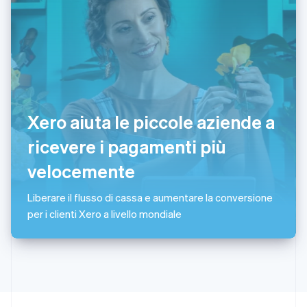
English
简体中文
Regno Unito
English
Repubblica Ceca
English
Romania
English
Singapore
Xero aiuta le piccole aziende a
English
简体中文
Slovacchia
ricevere i pagamenti più
English
Slovenia
velocemente
English
Italiano
Spagna
Liberare il flusso di cassa e aumentare la conversione
Español
English
per i clienti Xero a livello mondiale
Stati Uniti
English
Español
简体中文
Svezia
Svenska
English
Svizzera
Deutsch
Français
Italiano
English
Thailandia