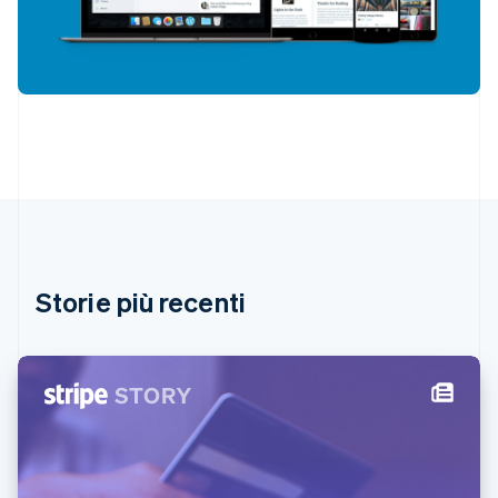
English
Finlandia
English
Svenska
Francia
Français
English
Germania
Deutsch
English
Giappone
日本語
English
Gibilterra
English
Grecia
English
Storie più recenti
India
English
Irlanda
English
Italia
Italiano
English
Lettonia
English
Liechtenstein