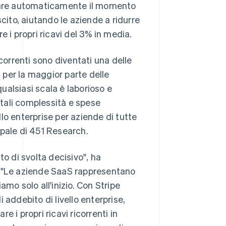
minare automaticamente il momento
cito, aiutando le aziende a ridurre
 i propri ricavi del 3% in media.
correnti sono diventati una delle
, per la maggior parte delle
alsiasi scala è laborioso e
 tali complessità e spese
lo enterprise per aziende di tutte
ipale di 451 Research.
to di svolta decisivo", ha
. "Le aziende SaaS rappresentano
mo solo all'inizio. Con Stripe
 addebito di livello enterprise,
Romania
English
 i propri ricavi ricorrenti in
Singapore