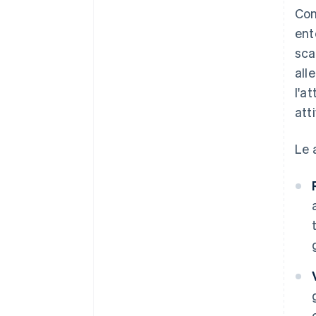
Con
ent
sca
all
l'a
att
Le 