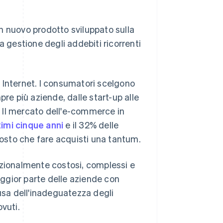
un nuovo prodotto sviluppato sulla
Stripe Sessions 2026
Scopri come Stripe sta
a gestione degli addebiti ricorrenti
costruendo
l'infrastruttura
economica per l'IA.
Guarda ora
 Internet. I consumatori scelgono
e più aziende, dalle start-up alle
i. Il mercato dell'e-commerce in
imi cinque anni
e il 32% delle
osto che fare acquisti una tantum.
izionalmente costosi, complessi e
ggior parte delle aziende con
causa dell'inadeguatezza degli
vuti.