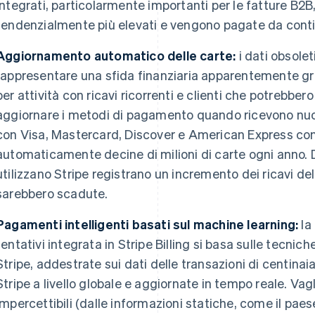
integrati, particolarmente importanti per le fatture B2B,
tendenzialmente più elevati e vengono pagate da conti 
Aggiornamento automatico delle carte:
i dati obsolet
rappresentare una sfida finanziaria apparentemente gr
per attività con ricavi ricorrenti e clienti che potrebber
aggiornare i metodi di pagamento quando ricevono nuov
con Visa, Mastercard, Discover e American Express con
automaticamente decine di milioni di carte ogni anno.
utilizzano Stripe registrano un incremento dei ricavi de
sarebbero scadute.
Pagamenti intelligenti basati sul machine learning:
la 
tentativi integrata in Stripe Billing si basa sulle tecni
Stripe, addestrate sui dati delle transazioni di centinaia
Stripe a livello globale e aggiornate in tempo reale. Vag
impercettibili (dalle informazioni statiche, come il paes