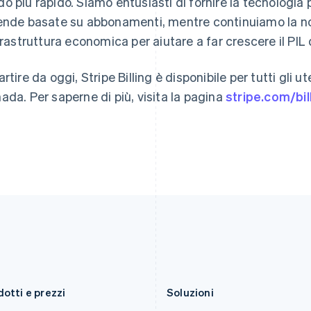
o più rapido. Siamo entusiasti di fornire la tecnologia
Français
English
English
简体中文
Germania
Malta
ende basate su abbonamenti, mentre continuiamo la nos
Deutsch
English
English
nfrastruttura economica per aiutare a far crescere il PIL d
Giappone
Messico
日本語
English
Español
English
Gibilterra
Norvegia
rtire da oggi, Stripe Billing è disponibile per tutti gli ut
English
English
ada. Per saperne di più, visita la pagina
stripe.com/bil
Grecia
Nuova Zelanda
English
English
India
Paesi Bassi
English
Nederlands
English
Irlanda
Polonia
English
English
Italia
Portogallo
Italiano
English
Português
English
Lettonia
RAS di Hong Kong, Cina
English
English
简体中文
Liechtenstein
Regno Unito
Deutsch
English
English
Lituania
Repubblica Ceca
English
English
otti e prezzi
Soluzioni