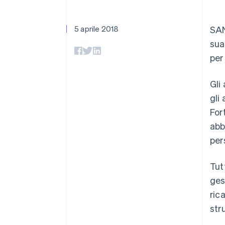
Link
Pagamento accelerato
Financial Connections
5 aprile 2018
SAN
Conti finanziari collegati
sua
per
Gli
gli
For
abb
per
Tut
ges
ric
str