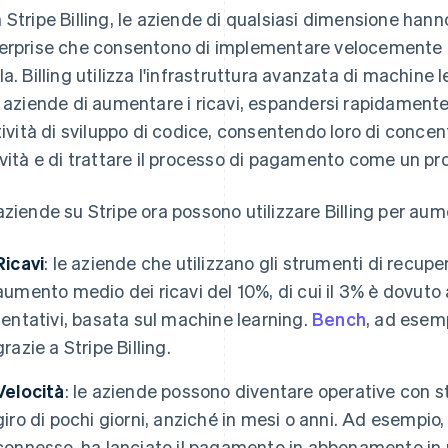
 Stripe Billing, le aziende di qualsiasi dimensione hann
erprise che consentono di implementare velocemente 
la. Billing utilizza l'infrastruttura avanzata di machine 
e aziende di aumentare i ricavi, espandersi rapidamente 
ttività di sviluppo di codice, consentendo loro di concent
ività e di trattare il processo di pagamento come un pro
aziende su Stripe ora possono utilizzare Billing per aum
Ricavi
: le aziende che utilizzano gli strumenti di recuper
aumento medio dei ricavi del 10%, di cui il 3% è dovuto a
tentativi, basata sul machine learning.
Bench
, ad esemp
grazie a Stripe Billing.
Velocità
: le aziende possono diventare operative con st
giro di pochi giorni, anziché in mesi o anni. Ad esempio
connesso, ha lanciato il pagamento in abbonamento in