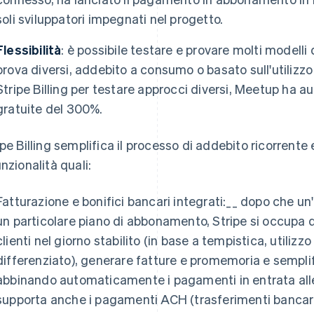
soli sviluppatori impegnati nel progetto.
Flessibilità
: è possibile testare e provare molti modelli d
prova diversi, addebito a consumo o basato sull'utilizz
Stripe Billing per testare approcci diversi, Meetup ha a
gratuite del 300%.
ipe Billing semplifica il processo di addebito ricorrente e 
unzionalità quali:
Fatturazione e bonifici bancari integrati:__ dopo che u
un particolare piano di abbonamento, Stripe si occupa di 
clienti nel giorno stabilito (in base a tempistica, utiliz
differenziato), generare fatture e promemoria e semplifi
abbinando automaticamente i pagamenti in entrata alle f
supporta anche i pagamenti ACH (trasferimenti bancari