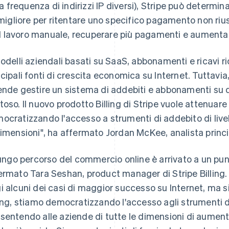
la frequenza di indirizzi IP diversi), Stripe può deter
migliore per ritentare uno specifico pagamento non rius
il lavoro manuale, recuperare più pagamenti e aumentare
modelli aziendali basati su SaaS, abbonamenti e ricavi ri
ncipali fonti di crescita economica su Internet. Tuttavia
ende gestire un sistema di addebiti e abbonamenti su qu
toso. Il nuovo prodotto Billing di Stripe vuole attenuare
ocratizzando l'accesso a strumenti di addebito di livel
dimensioni", ha affermato Jordan McKee, analista princ
 lungo percorso del commercio online è arrivato a un pun
ermato Tara Seshan, product manager di Stripe Billing
i alcuni dei casi di maggior successo su Internet, ma sia
ling, stiamo democratizzando l'accesso agli strumenti di
Finlandia
Lussemburgo
English
Svenska
Français
Deutsch
English
sentendo alle aziende di tutte le dimensioni di aumentare
Francia
Malaysia