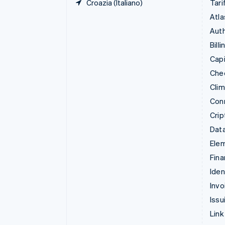
Croazia (Italiano)
Tari
Atla
Auth
Billi
Capi
Che
Cli
Con
Crip
Data
Ele
Fina
Iden
Invo
Issu
Link