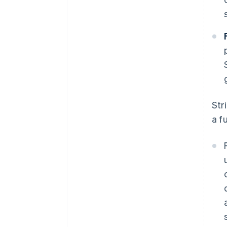
Str
a f