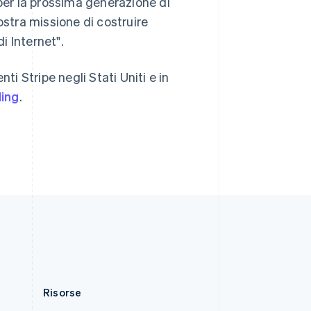
 per la prossima generazione di
English
简体中文
Slovacchia
tra missione di costruire
English
i Internet".
Slovenia
English
Italiano
Spagna
enti Stripe negli Stati Uniti e in
Español
English
ling
.
Stati Uniti
English
Español
简体中文
Svezia
Svenska
English
Svizzera
Deutsch
Français
Italiano
English
Thailandia
ไทย
English
Ungheria
English
Risorse