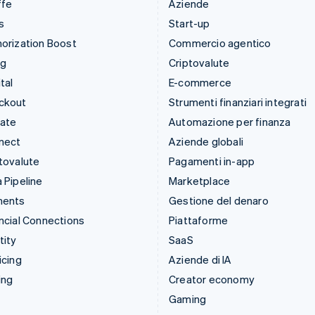
ffe
Aziende
s
Start-up
orization Boost
Commercio agentico
ng
Criptovalute
tal
E-commerce
ckout
Strumenti finanziari integrati
mate
Automazione per finanza
nect
Aziende globali
tovalute
Pagamenti in-app
 Pipeline
Marketplace
ments
Gestione del denaro
ncial Connections
Piattaforme
tity
SaaS
icing
Aziende di IA
ing
Creator economy
Gaming