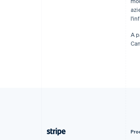
mod
Deutsch
English
Belgio
azi
Nederlands
Français
Deutsch
English
l'i
Brasile
Português
English
Bulgaria
A pa
English
Can
Canada
English
Français
Cina continentale
简体中文
English
Cipro
English
Croazia
English
Italiano
Danimarca
English
Emirati Arabi Uniti
English
Estonia
English
Prod