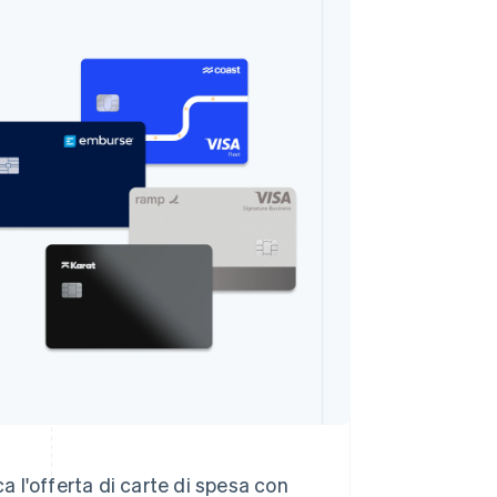
Stripe Sessions 2026
Scopri come Stripe sta
costruendo
l'infrastruttura
economica per l'IA.
Guarda ora
a l'offerta di carte di spesa con