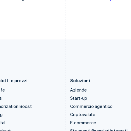
English
English
India
Paesi Bassi
English
Nederlands
English
Irlanda
Polonia
English
English
Italia
Portogallo
Italiano
English
Português
English
Lettonia
RAS di Hong Kong, Cina
English
English
简体中文
Liechtenstein
Regno Unito
Deutsch
English
English
Lituania
Repubblica Ceca
English
English
otti e prezzi
Soluzioni
ffe
Aziende
s
Start-up
orization Boost
Commercio agentico
ng
Criptovalute
tal
E-commerce
ckout
Strumenti finanziari integrati