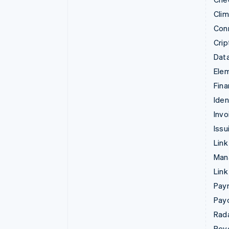
Cli
Con
Crip
Data
Ele
Fina
Iden
Invo
Issu
Link
Man
Link
Pay
Pay
Rad
Rev