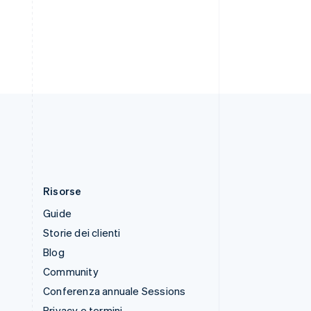
English
Español
简体中文
Svezia
Svenska
English
Svizzera
Deutsch
Français
Italiano
English
Thailandia
ไทย
English
Ungheria
English
Risorse
Guide
Storie dei clienti
Blog
Community
Conferenza annuale Sessions
Privacy e termini