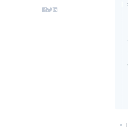
Link
Pagamento accelerato
Financial Connections
Conti finanziari collegati