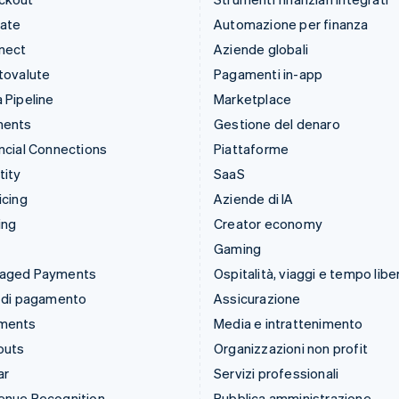
mate
Automazione per finanza
nect
Aziende globali
tovalute
Pagamenti in-app
 Pipeline
Marketplace
ments
Gestione del denaro
ncial Connections
Piattaforme
tity
SaaS
icing
Aziende di IA
ing
Creator economy
Gaming
aged Payments
Ospitalità, viaggi e tempo libe
 di pagamento
Assicurazione
ments
Media e intrattenimento
outs
Organizzazioni non profit
ar
Servizi professionali
enue Recognition
Pubblica amministrazione