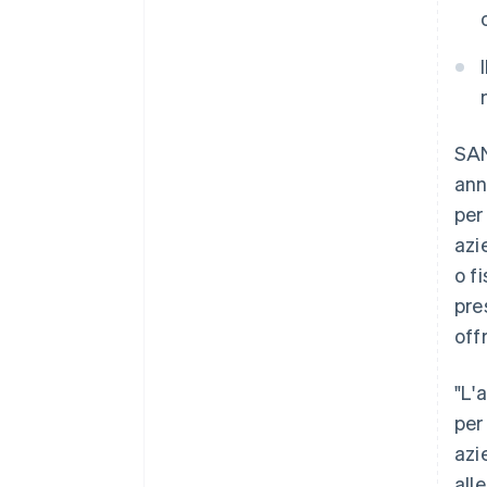
SAN
ann
per
azi
o f
pre
off
"L'
per
azi
all