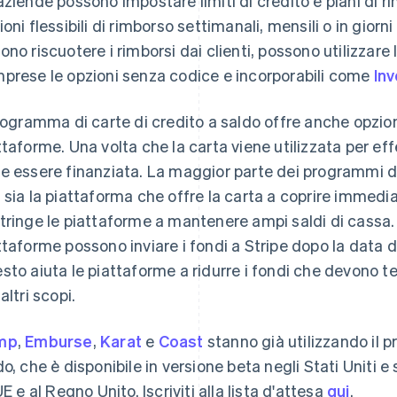
aziende possono impostare limiti di credito e piani di r
ioni flessibili di rimborso settimanali, mensili o in giorn
ono riscuotere i rimborsi dai clienti, possono utilizzare l
prese le opzioni senza codice e incorporabili come
Inv
programma di carte di credito a saldo offre anche opzioni
ttaforme. Una volta che la carta viene utilizzata per ef
e essere finanziata. La maggior parte dei programmi di 
 sia la piattaforma che offre la carta a coprire immedi
tringe le piattaforme a mantenere ampi saldi di cassa. 
Finlandia
Lussemburgo
English
Svenska
Français
Deutsch
English
ttaforme possono inviare i fondi a Stripe dopo la data 
Francia
Malaysia
sto aiuta le piattaforme a ridurre i fondi che devono ten
Français
English
English
简体中文
Germania
Malta
altri scopi.
Deutsch
English
English
Giappone
Messico
mp
,
Emburse
,
Karat
e
Coast
stanno già utilizzando il 
日本語
English
Español
English
Gibilterra
Norvegia
do, che è disponibile in versione beta negli Stati Uniti
English
English
UE e al Regno Unito. Iscriviti alla lista d'attesa
qui
.
Grecia
Nuova Zelanda