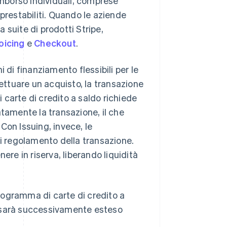
imborso individuali, comprese
i prestabiliti. Quando le aziende
a suite di prodotti Stripe,
oicing
e
Checkout
.
 di finanziamento flessibili per le
fettuare un acquisto, la transazione
carte di credito a saldo richiede
atamente la transazione, il che
Con Issuing, invece, le
Romania
English
di regolamento della transazione.
Singapore
ere in riserva, liberando liquidità
English
简体中文
Slovacchia
English
Slovenia
programma di carte di credito a
English
Italiano
Spagna
 e sarà successivamente esteso
Español
English
Stati Uniti