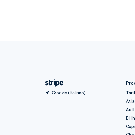
English
Français
Cina continentale
简体中文
English
Cipro
English
Croazia
English
Italiano
Danimarca
English
Emirati Arabi Uniti
English
Estonia
English
Prod
Croazia (Italiano)
Tari
Atla
Auth
Billi
Capi
Che