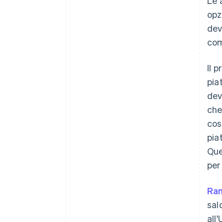
Le 
opz
dev
com
Il 
pia
dev
che
Australia
cos
English
pia
Austria
Que
Deutsch
English
Belgio
per 
Nederlands
Français
Deutsch
English
Brasile
Ra
Português
English
Bulgaria
sal
English
all'
Canada