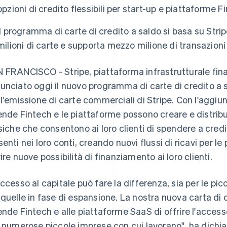
opzioni di credito flessibili per start-up e piattaforme F
Il programma di carte di credito a saldo si basa su Strip
milioni di carte e supporta mezzo milione di transazioni 
 FRANCISCO - Stripe, piattaforma infrastrutturale finan
unciato oggi il nuovo programma di carte di credito a 
 l'emissione di carte commerciali di Stripe. Con l'aggiunt
ende Fintech e le piattaforme possono creare e distribuir
isiche che consentono ai loro clienti di spendere a credi
senti nei loro conti, creando nuovi flussi di ricavi per 
rire nuove possibilità di finanziamento ai loro clienti.
accesso al capitale può fare la differenza, sia per le p
 quelle in fase di espansione. La nostra nuova carta di 
ende Fintech e alle piattaforme SaaS di offrire l'access
e numerose piccole imprese con cui lavorano", ha dichia