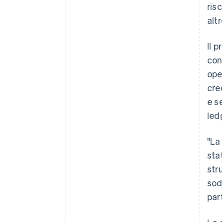
ris
alt
Il 
con
ope
cre
e s
led
"La
sta
str
sod
par