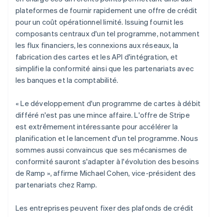
Français
English
plateformes de fournir rapidement une offre de crédit
Gibraltar
pour un coût opérationnel limité. Issuing fournit les
English
composants centraux d'un tel programme, notamment
Grèce
les flux financiers, les connexions aux réseaux, la
English
Hongrie
fabrication des cartes et les API d'intégration, et
English
simplifie la conformité ainsi que les partenariats avec
Inde
les banques et la comptabilité.
English
Irlande
« Le développement d'un programme de cartes à débit
English
Italie
différé n'est pas une mince affaire. L'offre de Stripe
Italiano
English
est extrêmement intéressante pour accélérer la
Japon
planification et le lancement d'un tel programme. Nous
日本語
English
sommes aussi convaincus que ses mécanismes de
Lettonie
conformité sauront s'adapter à l'évolution des besoins
English
de Ramp », affirme Michael Cohen, vice-président des
Liechtenstein
partenariats chez Ramp.
Deutsch
English
Lituanie
English
Les entreprises peuvent fixer des plafonds de crédit
Luxembourg