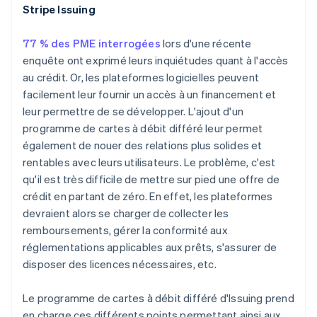
Stripe Issuing
English
Canada
English
Français
77 % des PME interrogées
lors d'une récente
Chine continentale
enquête ont exprimé leurs inquiétudes quant à l'accès
简体中文
English
au crédit. Or, les plateformes logicielles peuvent
Chypre
facilement leur fournir un accès à un financement et
English
Croatie
leur permettre de se développer. L'ajout d'un
English
Italiano
programme de cartes à débit différé leur permet
Danemark
également de nouer des relations plus solides et
English
rentables avec leurs utilisateurs. Le problème, c'est
Émirats arabes unis
qu'il est très difficile de mettre sur pied une offre de
English
crédit en partant de zéro. En effet, les plateformes
Espagne
devraient alors se charger de collecter les
Español
English
Estonie
remboursements, gérer la conformité aux
English
réglementations applicables aux prêts, s'assurer de
États-Unis
disposer des licences nécessaires, etc.
English
Español
简体中文
Finlande
Le programme de cartes à débit différé d'Issuing prend
English
Svenska
France
en charge ces différents points permettant ainsi aux