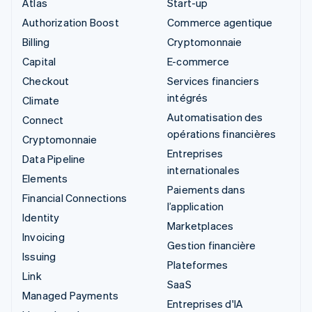
Atlas
Start-up
Authorization Boost
Commerce agentique
Billing
Cryptomonnaie
Capital
E-commerce
Checkout
Services financiers
intégrés
Climate
Automatisation des
Connect
opérations financières
Cryptomonnaie
Entreprises
Data Pipeline
internationales
Elements
Paiements dans
Financial Connections
l’application
Identity
Marketplaces
Invoicing
Gestion financière
Issuing
Plateformes
Link
SaaS
Managed Payments
Entreprises d'IA