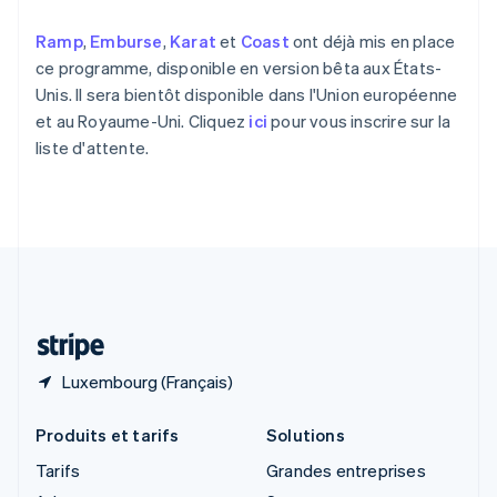
English
Royaume-Uni
Ramp
,
Emburse
,
Karat
et
Coast
ont déjà mis en place
English
ce programme, disponible en version bêta aux États-
Singapour
Unis. Il sera bientôt disponible dans l'Union européenne
English
简体中文
et au Royaume-Uni. Cliquez
ici
pour vous inscrire sur la
Slovaquie
liste d'attente.
English
Slovénie
English
Italiano
Suède
Svenska
English
Suisse
Deutsch
Français
Italiano
English
Thaïlande
ไทย
English
Luxembourg (Français)
Produits et tarifs
Solutions
Tarifs
Grandes entreprises