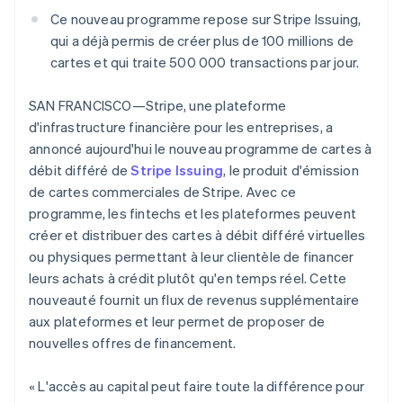
Découvrez les prochaines évolutions
Commerce en ligne
Ce nouveau programme repose sur Stripe Issuing,
Radar
qui a déjà permis de créer plus de 100 millions de
Prévention de la fraude
cartes et qui traite 500 000 transactions par jour.
Écosystème
Atlas
Constitution de start-up
SAN FRANCISCO—Stripe, une plateforme
Partenaires
d'infrastructure financière pour les entreprises, a
Climate
Stripe App Marketplace
Élimination du carbone
annoncé aujourd'hui le nouveau programme de cartes à
débit différé de
Stripe Issuing
, le produit d'émission
Identity
Vérification de l'identité
de cartes commerciales de Stripe. Avec ce
programme, les fintechs et les plateformes peuvent
créer et distribuer des cartes à débit différé virtuelles
ou physiques permettant à leur clientèle de financer
leurs achats à crédit plutôt qu'en temps réel. Cette
Stripe Sessions 2026
nouveauté fournit un flux de revenus supplémentaire
Découvrez comment Stripe construit l’infrastructure écono
aux plateformes et leur permet de proposer de
Regarder la vidéo
nouvelles offres de financement.
« L'accès au capital peut faire toute la différence pour