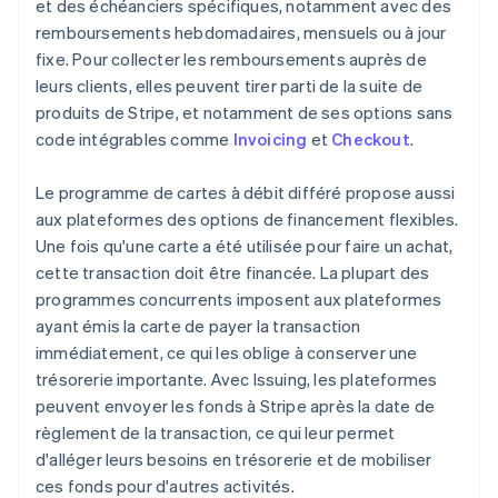
et des échéanciers spécifiques, notamment avec des
Français
Deutsch
English
remboursements hebdomadaires, mensuels ou à jour
Malaisie
fixe. Pour collecter les remboursements auprès de
English
简体中文
Malte
leurs clients, elles peuvent tirer parti de la suite de
English
produits de Stripe, et notamment de ses options sans
Mexique
code intégrables comme
Invoicing
et
Checkout
.
Español
English
Norvège
Le programme de cartes à débit différé propose aussi
English
Nouvelle-Zélande
aux plateformes des options de financement flexibles.
English
Une fois qu'une carte a été utilisée pour faire un achat,
Pays-Bas
cette transaction doit être financée. La plupart des
Nederlands
English
programmes concurrents imposent aux plateformes
Pologne
ayant émis la carte de payer la transaction
English
Portugal
immédiatement, ce qui les oblige à conserver une
Português
English
trésorerie importante. Avec Issuing, les plateformes
R.A.S. de Hong Kong, Chine
peuvent envoyer les fonds à Stripe après la date de
English
简体中文
règlement de la transaction, ce qui leur permet
République tchèque
d'alléger leurs besoins en trésorerie et de mobiliser
English
ces fonds pour d'autres activités.
Roumanie