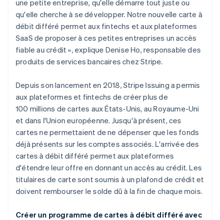
une petite entreprise, qu'elle démarre tout juste ou
qu'elle cherche à se développer. Notre nouvelle carte à
débit différé permet aux fintechs et aux plateformes
SaaS de proposer à ces petites entreprises un accès
fiable au crédit », explique Denise Ho, responsable des
produits de services bancaires chez Stripe.
Depuis son lancement en 2018, Stripe Issuing a permis
aux plateformes et fintechs de créer plus de
100 millions de cartes aux États-Unis, au Royaume-Uni
Allemagne
et dans l'Union européenne. Jusqu'à présent, ces
Deutsch
English
cartes ne permettaient de ne dépenser que les fonds
Australie
déjà présents sur les comptes associés. L'arrivée des
English
cartes à débit différé permet aux plateformes
Autriche
d'étendre leur offre en donnant un accès au crédit. Les
Deutsch
English
Belgique
titulaires de carte sont soumis à un plafond de crédit et
Nederlands
Français
Deutsch
English
doivent rembourser le solde dû à la fin de chaque mois.
Brésil
Português
English
Créer un programme de cartes à débit différé avec
Bulgarie