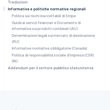
Traduzioni
Repubblica Ceca
Informative e politiche normative regionali
English
Romania
Politica sui rischi inaccettabili di Stripe
English
Guida ai servizi finanziari e Documento di
Singapore
informativa sui prodotti combinati (AU)
English
简体中文
Slovacchia
Determinazioni legali sul mercato di destinazione
English
(AU)
Slovenia
Informative normative obbligatorie (Canada)
English
Italiano
Spagna
Politica di responsabilità sociale d'impresa (CSR)
Español
English
(IN)
Stati Uniti
Addendum per il settore pubblico statunitense
English
Español
简体中文
Svezia
Svenska
English
Svizzera
Deutsch
Français
Italiano
English
Thailandia
ไทย
English
Ungheria
English