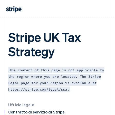
English
Svenska
Francia
Français
English
Germania
Deutsch
English
Giappone
Stripe UK Tax
日本語
English
Gibilterra
English
Strategy
Grecia
English
India
English
Irlanda
The content of this page is not applicable to
English
the region where you are located. The Stripe
Italia
Legal page for your region is available at
Italiano
English
Lettonia
https://stripe.com/legal/ssa.
English
Liechtenstein
Deutsch
English
Ufficio legale
Lituania
Contratto di servizio di Stripe
English