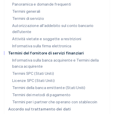
Panoramica e domande frequenti
Lussemburgo
Termini generali
Français
Deutsch
English
Malaysia
Termini di servizio
English
简体中文
Autorizzazione all'addebito sul conto bancario
Malta
dell'utente
English
Messico
Attività vietate e soggette a restrizioni
Español
English
Informativa sulla firma elettronica
Norvegia
English
Termini del fornitore di servizi finanziari
Nuova Zelanda
Informativa sulla banca acquirente e Termini della
English
banca acquirente
Paesi Bassi
Nederlands
English
Termini SPC (Stati Uniti)
Polonia
Licenze SPC (Stati Uniti)
English
Portogallo
Termini della banca emittente (Stati Uniti)
Português
English
Termini dei metodi di pagamento
RAS di Hong Kong, Cina
Termini per i partner che operano con stablecoin
English
简体中文
Regno Unito
Accordo sul trattamento dei dati
English