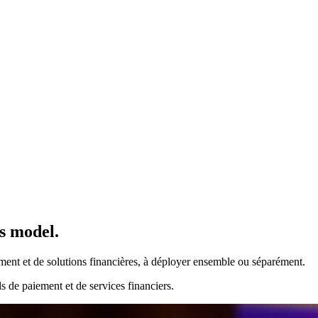
Offre Pro
ss model.
Facturation
mensuelle
Tokens
ement et de solutions financières, à déployer ensemble ou séparément.
0,01 €
pour
1 000
unités
 de paiement et de services financiers.
Compteur
d’utilisation