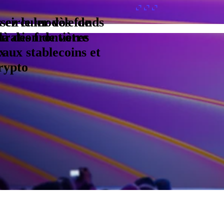
s circuler vos fonds
isez le modèle de
là des frontières
uration de votre
 aux stablecoins et
x
crypto