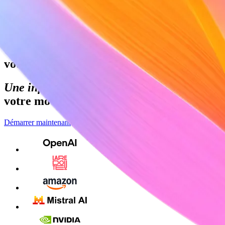
Se connecter
Contacter notre équipe
Part du PIB mondial traitée sur Stripe
Une infrastructure financière qui booste vot
votre modèle de revenus, quel que soit vot
Une infrastructure financière qui booste vot
votre modèle de revenus, quel que soit vot
Démarrer maintenant
S'inscrire avec Google