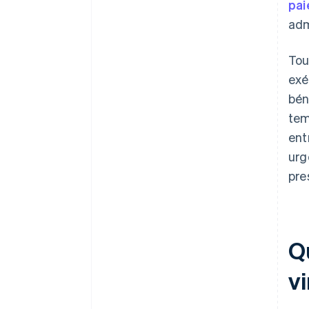
pai
adm
Tou
exé
bén
tem
ent
urg
pre
Q
v