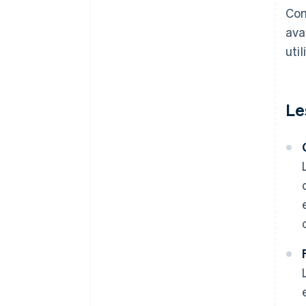
Co
ava
util
Le