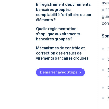
ava
Les avantages des virements
Enregistrement des virements
dif
bancaires groupés
bancaires groupés :
comptabilité forfaitaire ou par
gui
Les inconvénients des
éléments ?
com
virements bancaires groupés
Quelle réglementation
s’applique aux virements
So
bancaires groupés ?
Protection des données
Mécanismes de contrôle et
personnelles dans les
correction des erreurs de
transactions de paiement
virements bancaires groupés
Les processus de paiement
Processus de vérification
structurés comme base de
Démarrer avec Stripe
Corrections
conformité
Documentation
Contrôles