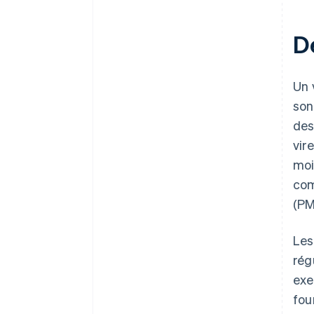
D
Un 
son
des
vir
moi
com
(PM
Les
rég
exe
fou