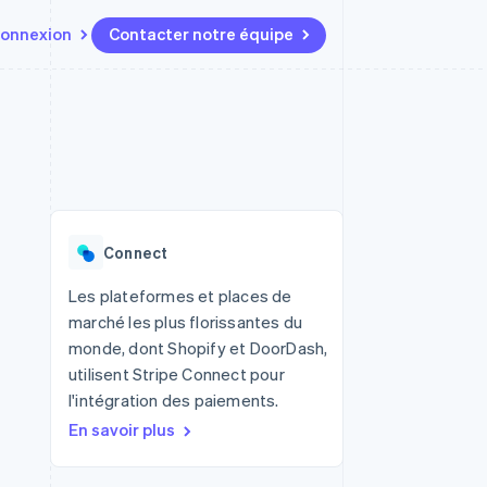
onnexion
Contacter notre équipe
Ressources
Écosystème
Contact
t marketplaces
Plus
Intégrations d'applications
Partenaires
Contacter notre équipe
Product roadmap
elle
Exemples de code
Stripe App Marketplace
Devenir partenaire
Découvrez les prochaines
r les
Blog des développeurs
évolutions
rs
État de l'API
 platforms
Radar
ciers intégrés
Connect
Prévention de la fraude
ratif
es et virtuelles
Atlas
Les plateformes et places de
Constitution de start-up
marché les plus florissantes du
Climate
monde, dont Shopify et DoorDash,
Élimination du carbone
utilisent Stripe Connect pour
Identity
l'intégration des paiements.
Vérification de l'identité
En savoir plus