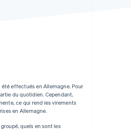
Stripe Sessions 2026
Découvrez comment
Stripe construit
l’infrastructure
économique de l’IA.
Regarder la vidéo
 été effectués en Allemagne. Pour
 partie du quotidien. Cependant,
gmente, ce qui rend les virements
rises en Allemagne.
 groupé, quels en sont les