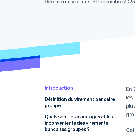
Authorization Boost
Dernière mise à jour : 30 décembre 2025
Acceptation optimisée
Link
Paiements accélérés
Financial Connections
Comptes financiers associés
Introduction
En 
les
Définition du virement bancaire
groupé
plu
gro
Quels sont les avantages et les
inconvénients des virements
bancaires groupés ?
Cet