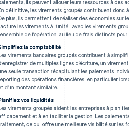
paiements, ils peuvent allouer leurs ressources à des ac
En définitive, les virements groupés contribuent donc à 
De plus, ils permettent de réaliser des économies sur le
facture les virements à l’unité : avec les virements grou
l’ensemble de l’opération, au lieu de frais distincts po
Simplifiez la comptabilité
Les virements bancaires groupés contribuent à simplifie
d’enregistrer de multiples lignes d’écriture, un virem
une seule transaction récapitulant les paiements individue
reporting des opérations financières, en particulier lor
et d’un montant similaire.
Planifiez vos liquidités
Les virements groupés aident les entreprises à planifie
efficacement et à en faciliter la gestion. Les paiement
traitement, ce qui offre une meilleure visibilité sur les 