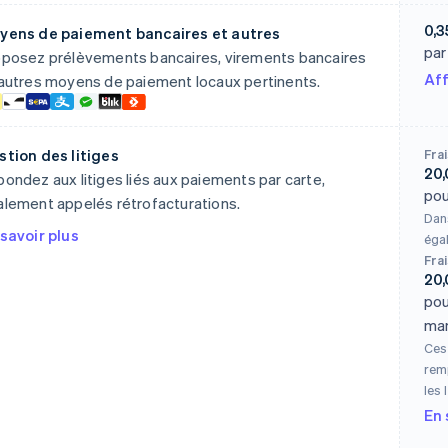
0,3
yens de paiement bancaires et autres
par
oposez prélèvements bancaires, virements bancaires
Aff
autres moyens de paiement locaux pertinents.
stion des litiges
Frai
20,
ondez aux litiges liés aux paiements par carte,
pou
lement appelés rétrofacturations.
Dans
savoir plus
éga
Frai
20,
pou
man
Ces
rem
les 
En 