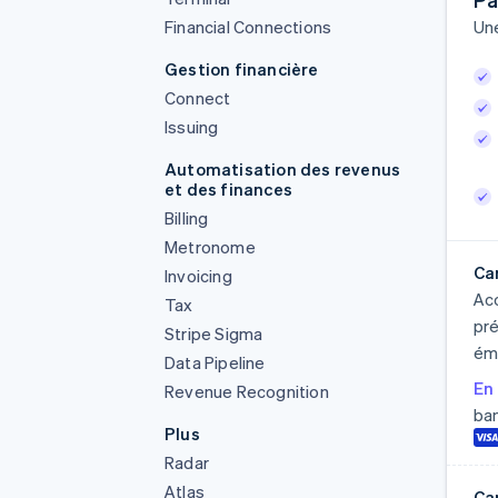
Financial Connections
Une
Gestion financière
Connect
Issuing
Automatisation des revenus
et des finances
Billing
Metronome
Ca
Invoicing
Acc
Tax
pré
Stripe Sigma
émi
Data Pipeline
En 
Revenue Recognition
ban
Plus
Radar
Atlas
Ca