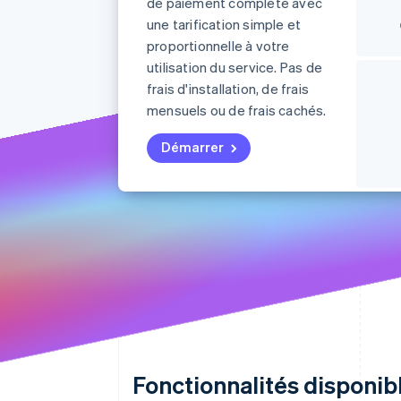
Authorization Boost
de paiement complète avec
Acceptation optimisée
une tarification simple et
Link
proportionnelle à votre
Paiements accélérés
Financial Connections
utilisation du service. Pas de
Comptes financiers associés
frais d'installation, de frais
mensuels ou de frais cachés.
Démarrer
Fonctionnalités disponi