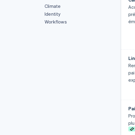
Climate
Acc
Identity
pré
émi
Workflows
Li
Re
pai
exp
Pa
Pro
pl