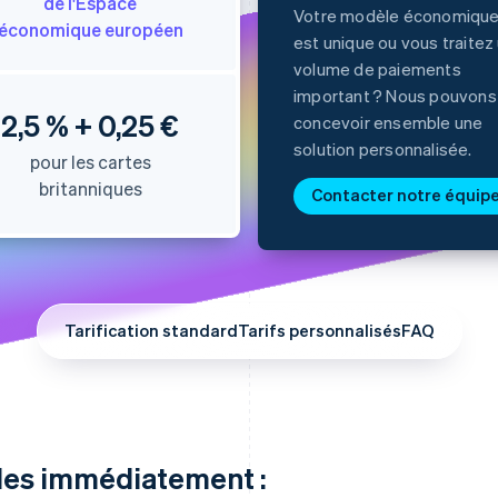
de l'Espace
Votre modèle économiqu
économique européen
est unique ou vous traitez
volume de paiements
important ? Nous pouvons
2,5 % + 0,25 €
concevoir ensemble une
solution personnalisée.
pour les cartes
britanniques
Contacter notre équip
Tarification standard
Tarifs personnalisés
FAQ
bles immédiatement :