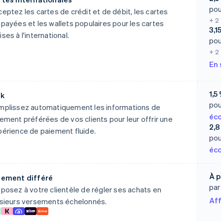
pou
eptez les cartes de crédit et de débit, les cartes
+ 2
payées et les wallets populaires pour les cartes
3,1
ses à l'international.
pou
+ 2
En 
1,5
nk
pou
mplissez automatiquement les informations de
éc
ement préférées de vos clients pour leur offrir une
2,8
érience de paiement fluide.
pou
éc
À p
iement différé
par
posez à votre clientèle de régler ses achats en
Aff
usieurs versements échelonnés.