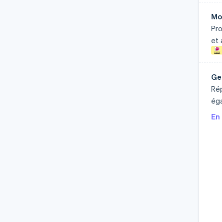
Mo
Pr
et 
Ge
Rép
éga
En 