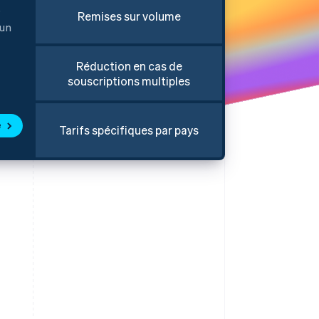
e
Remises sur volume
 un
Stripe Sessions 2026
Réduction en cas de
Découvrez comment
souscriptions multiples
Stripe construit
l’infrastructure
économique de l’IA.
e
Regarder la vidéo
Tarifs spécifiques par pays