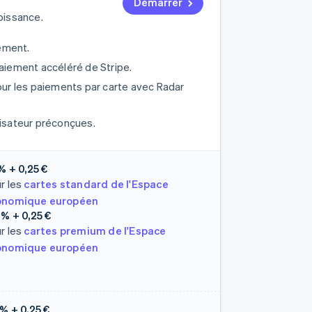
Démarrer
oissance.
ement.
paiement accéléré de Stripe.
pour les paiements par carte avec Radar
isateur préconçues.
 % + 0,25 €
r les
cartes standard de l'Espace
onomique européen
 % + 0,25 €
r les
cartes premium de l'Espace
onomique européen
 % + 0,25 €