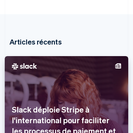
English
Español
简体中文
Finlande
English
Svenska
France
Français
English
Gibraltar
English
Articles récents
Grèce
English
Hongrie
English
Inde
English
Irlande
English
Italie
Italiano
English
Japon
Slack déploie Stripe à
日本語
English
Lettonie
l'international pour faciliter
English
les processus de paiement et
Liechtenstein