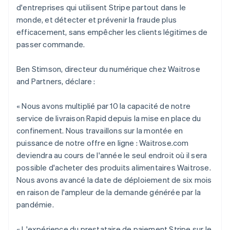
d'entreprises qui utilisent Stripe partout dans le
monde, et détecter et prévenir la fraude plus
efficacement, sans empêcher les clients légitimes de
passer commande.
Ben Stimson, directeur du numérique chez Waitrose
and Partners, déclare :
« Nous avons multiplié par 10 la capacité de notre
service de livraison Rapid depuis la mise en place du
confinement. Nous travaillons sur la montée en
puissance de notre offre en ligne : Waitrose.com
deviendra au cours de l'année le seul endroit où il sera
Allemagne
possible d'acheter des produits alimentaires Waitrose.
Deutsch
English
Nous avons avancé la date de déploiement de six mois
Australie
en raison de l'ampleur de la demande générée par la
English
Autriche
pandémie.
Deutsch
English
Belgique
« L'expérience du prestataire de paiement Stripe sur le