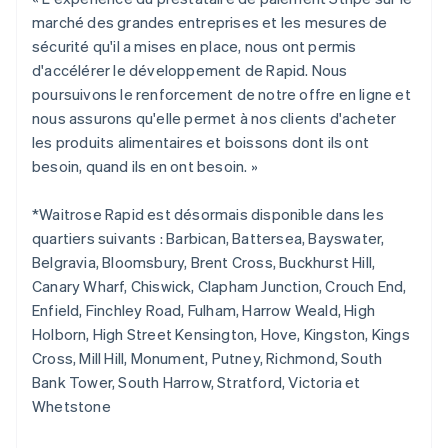
Nederlands
Français
Deutsch
English
marché des grandes entreprises et les mesures de
Brésil
sécurité qu'il a mises en place, nous ont permis
Português
English
Bulgarie
d'accélérer le développement de Rapid. Nous
English
poursuivons le renforcement de notre offre en ligne et
Canada
nous assurons qu'elle permet à nos clients d'acheter
English
Français
les produits alimentaires et boissons dont ils ont
Chine continentale
besoin, quand ils en ont besoin. »
简体中文
English
Chypre
English
*Waitrose Rapid est désormais disponible dans les
Croatie
quartiers suivants : Barbican, Battersea, Bayswater,
English
Italiano
Belgravia, Bloomsbury, Brent Cross, Buckhurst Hill,
Danemark
Canary Wharf, Chiswick, Clapham Junction, Crouch End,
English
Émirats arabes unis
Enfield, Finchley Road, Fulham, Harrow Weald, High
English
Holborn, High Street Kensington, Hove, Kingston, Kings
Espagne
Cross, Mill Hill, Monument, Putney, Richmond, South
Español
English
Bank Tower, South Harrow, Stratford, Victoria et
Estonie
Whetstone
English
États-Unis