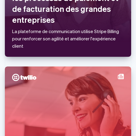
Deutsch
English
de facturation des grandes
Lituanie
English
entreprises
Luxembourg
Français
Deutsch
English
La plateforme de communication utilise Stripe Billing
Malaisie
pour renforcer son agilité et améliorer l'expérience
English
简体中文
Malte
client
English
Mexique
Español
English
Norvège
English
Nouvelle-Zélande
English
Pays-Bas
Nederlands
English
Pologne
English
Portugal
Português
English
R.A.S. de Hong Kong, Chine