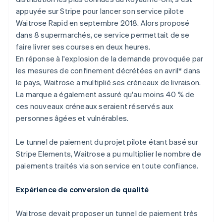
Découvrez les prochaines évolutions
Commerce en ligne
appuyée sur Stripe pour lancer son service pilote
Radar
Waitrose Rapid en septembre 2018. Alors proposé
Prévention de la fraude
dans 8 supermarchés, ce service permettait de se
Écosystème
Atlas
faire livrer ses courses en deux heures.
Constitution de start-up
En réponse à l'explosion de la demande provoquée par
Partenaires
Climate
les mesures de confinement décrétées en avril* dans
Stripe App Marketplace
Élimination du carbone
le pays, Waitrose a multiplié ses créneaux de livraison.
La marque a également assuré qu'au moins 40 % de
Identity
Vérification de l'identité
ces nouveaux créneaux seraient réservés aux
personnes âgées et vulnérables.
Le tunnel de paiement du projet pilote étant basé sur
Stripe Elements, Waitrose a pu multiplier le nombre de
Stripe Sessions 2026
paiements traités via son service en toute confiance.
Découvrez comment Stripe construit l’infrastructure écono
Regarder la vidéo
Expérience de conversion de qualité
Waitrose devait proposer un tunnel de paiement très