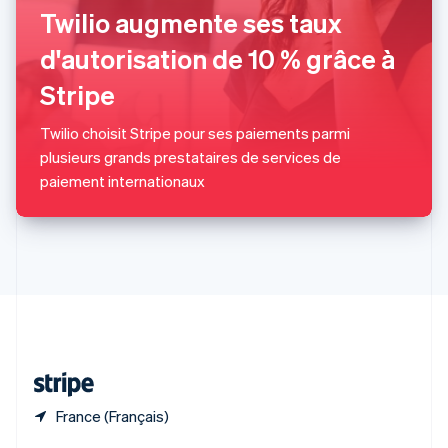
English
简体中文
Twilio augmente ses taux
République tchèque
English
d'autorisation de 10 % grâce à
Roumanie
Stripe
English
Royaume-Uni
English
Twilio choisit Stripe pour ses paiements parmi
Singapour
plusieurs grands prestataires de services de
English
简体中文
paiement internationaux
Slovaquie
English
Slovénie
English
Italiano
Suède
Svenska
English
Suisse
Deutsch
Français
Italiano
English
Thaïlande
ไทย
English
France (Français)