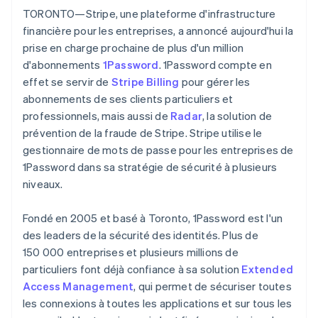
Découvrez les prochaines évolutions
Commerce en ligne
TORONTO—Stripe, une plateforme d'infrastructure
Allemagne
financière pour les entreprises, a annoncé aujourd'hui la
Radar
Prévention de la fraude
Deutsch
English
prise en charge prochaine de plus d'un million
Australie
Écosystème
d'abonnements
1Password
. 1Password compte en
Atlas
English
Constitution de start-up
effet se servir de
Stripe Billing
pour gérer les
Autriche
Partenaires
abonnements de ses clients particuliers et
Climate
Deutsch
English
Stripe App Marketplace
Élimination du carbone
Belgique
professionnels, mais aussi de
Radar
, la solution de
Nederlands
Français
Deutsch
English
prévention de la fraude de Stripe. Stripe utilise le
Identity
Brésil
Vérification de l'identité
gestionnaire de mots de passe pour les entreprises de
Português
English
1Password dans sa stratégie de sécurité à plusieurs
Bulgarie
niveaux.
English
Canada
English
Français
Fondé en 2005 et basé à Toronto, 1Password est l'un
Chine continentale
Stripe Sessions 2026
des leaders de la sécurité des identités. Plus de
Découvrez comment Stripe construit l’infrastructure écono
简体中文
English
150 000 entreprises et plusieurs millions de
Chypre
Regarder la vidéo
particuliers font déjà confiance à sa solution
Extended
English
Croatie
Access Management
, qui permet de sécuriser toutes
English
Italiano
les connexions à toutes les applications et sur tous les
Danemark