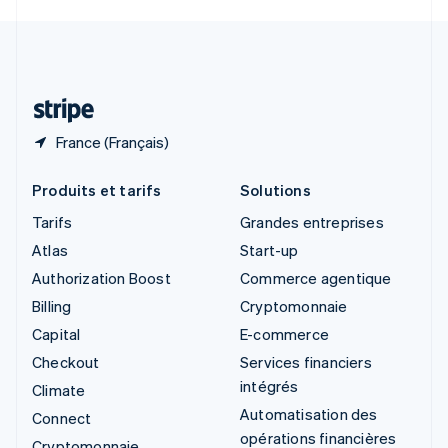
Svenska
English
Suisse
Deutsch
Français
Italiano
English
Thaïlande
ไทย
English
France (Français)
Produits et tarifs
Solutions
Tarifs
Grandes entreprises
Atlas
Start-up
Authorization Boost
Commerce agentique
Billing
Cryptomonnaie
Capital
E-commerce
Checkout
Services financiers
intégrés
Climate
Automatisation des
Connect
opérations financières
Cryptomonnaie