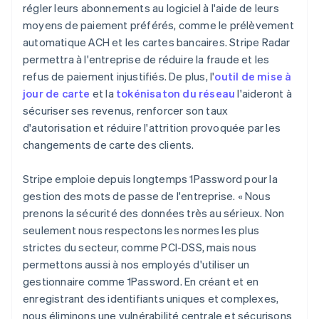
régler leurs abonnements au logiciel à l'aide de leurs
English
Italie
moyens de paiement préférés, comme le prélèvement
Italiano
English
automatique ACH et les cartes bancaires. Stripe Radar
Japon
permettra à l'entreprise de réduire la fraude et les
日本語
English
refus de paiement injustifiés. De plus, l'
outil de mise à
Lettonie
jour de carte
et la
tokénisaton du réseau
l'aideront à
English
sécuriser ses revenus, renforcer son taux
Liechtenstein
d'autorisation et réduire l'attrition provoquée par les
Deutsch
English
Lituanie
changements de carte des clients.
English
Luxembourg
Stripe emploie depuis longtemps 1Password pour la
Français
Deutsch
English
gestion des mots de passe de l'entreprise. « Nous
Malaisie
prenons la sécurité des données très au sérieux. Non
English
简体中文
Malte
seulement nous respectons les normes les plus
English
strictes du secteur, comme PCI-DSS, mais nous
Mexique
permettons aussi à nos employés d'utiliser un
Español
English
gestionnaire comme 1Password. En créant et en
Norvège
enregistrant des identifiants uniques et complexes,
English
Nouvelle-Zélande
nous éliminons une vulnérabilité centrale et sécurisons