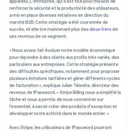
appareils. L'entreprise, qui s'est fixé pour mission de
English
renforcer la sécurité et la productivité des utilisateurs,
Émirats arabes unis
a mis en place diverses initiatives en direction du
English
marché B2B. Cette stratégie a été couronnée de
Espagne
succès, et elle tire maintenant plus des
deux tiers
de
Español
English
Estonie
ses revenus de ce segment.
English
États-Unis
« Nous avons fait évoluer notre modèle économique
English
Español
简体中文
pour répondre à des clients aux profils très variés, des
Finlande
particuliers aux entreprises. Cette stratégie présente
English
Svenska
France
des difficultés spécifiques, notamment pour proposer
Français
English
plusieurs échelons tarifaires et gérer différents cycles
Gibraltar
de facturation », explique Julian Teixeira, directeur des
English
revenus de 1Password. « Stripe Billing nous a simplifié la
Grèce
tâche et nous a permis de nous concentrer sur
English
Hongrie
l'essentiel, à savoir créer des produits d'exception et
English
développer notre activité dans le monde entier. »
Inde
English
Avec Stripe, les utilisateurs de 1Password pourront
Irlande