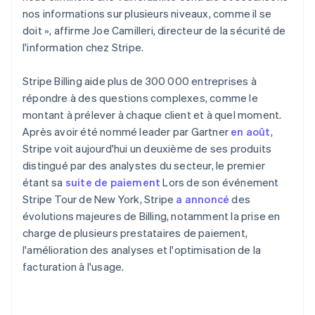
English
nos informations sur plusieurs niveaux, comme il se
Pays-Bas
doit », affirme Joe Camilleri, directeur de la sécurité de
Nederlands
English
l'information chez Stripe.
Pologne
English
Portugal
Stripe Billing aide plus de 300 000 entreprises à
Português
English
répondre à des questions complexes, comme le
R.A.S. de Hong Kong, Chine
montant à prélever à chaque client et à quel moment.
English
简体中文
Après avoir été nommé leader par Gartner
en août
,
République tchèque
Stripe voit aujourd'hui un deuxième de ses produits
English
distingué par des analystes du secteur, le premier
Roumanie
étant sa
suite de paiement
Lors de son événement
English
Royaume-Uni
Stripe Tour de New York, Stripe
a annoncé
des
English
évolutions majeures de Billing, notamment la prise en
Singapour
charge de plusieurs prestataires de paiement,
English
简体中文
l'amélioration des analyses et l'optimisation de la
Slovaquie
facturation à l'usage.
English
Slovénie
English
Italiano
Suède