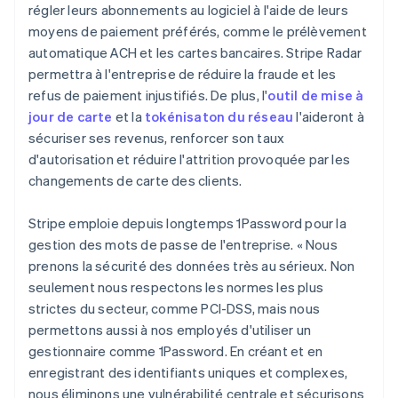
régler leurs abonnements au logiciel à l'aide de leurs
English
Italie
moyens de paiement préférés, comme le prélèvement
Italiano
English
automatique ACH et les cartes bancaires. Stripe Radar
Japon
permettra à l'entreprise de réduire la fraude et les
日本語
English
refus de paiement injustifiés. De plus, l'
outil de mise à
Lettonie
jour de carte
et la
tokénisaton du réseau
l'aideront à
English
sécuriser ses revenus, renforcer son taux
Liechtenstein
d'autorisation et réduire l'attrition provoquée par les
Deutsch
English
Lituanie
changements de carte des clients.
English
Luxembourg
Stripe emploie depuis longtemps 1Password pour la
Français
Deutsch
English
gestion des mots de passe de l'entreprise. « Nous
Malaisie
prenons la sécurité des données très au sérieux. Non
English
简体中文
Malte
seulement nous respectons les normes les plus
English
strictes du secteur, comme PCI-DSS, mais nous
Mexique
permettons aussi à nos employés d'utiliser un
Español
English
gestionnaire comme 1Password. En créant et en
Norvège
enregistrant des identifiants uniques et complexes,
English
Nouvelle-Zélande
nous éliminons une vulnérabilité centrale et sécurisons