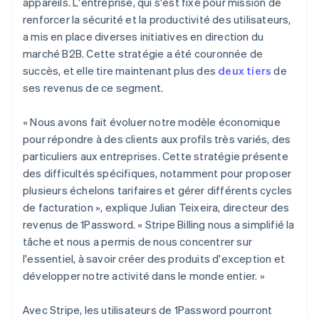
appareils. L'entreprise, qui s'est fixé pour mission de
English
renforcer la sécurité et la productivité des utilisateurs,
Émirats arabes unis
a mis en place diverses initiatives en direction du
English
marché B2B. Cette stratégie a été couronnée de
Espagne
succès, et elle tire maintenant plus des
deux tiers
de
Español
English
Estonie
ses revenus de ce segment.
English
États-Unis
« Nous avons fait évoluer notre modèle économique
English
Español
简体中文
pour répondre à des clients aux profils très variés, des
Finlande
particuliers aux entreprises. Cette stratégie présente
English
Svenska
France
des difficultés spécifiques, notamment pour proposer
Français
English
plusieurs échelons tarifaires et gérer différents cycles
Gibraltar
de facturation », explique Julian Teixeira, directeur des
English
revenus de 1Password. « Stripe Billing nous a simplifié la
Grèce
tâche et nous a permis de nous concentrer sur
English
Hongrie
l'essentiel, à savoir créer des produits d'exception et
English
développer notre activité dans le monde entier. »
Inde
English
Avec Stripe, les utilisateurs de 1Password pourront
Irlande