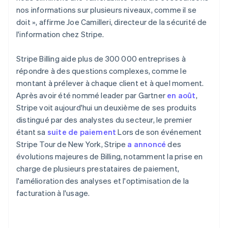
English
nos informations sur plusieurs niveaux, comme il se
Pays-Bas
doit », affirme Joe Camilleri, directeur de la sécurité de
Nederlands
English
l'information chez Stripe.
Pologne
English
Portugal
Stripe Billing aide plus de 300 000 entreprises à
Português
English
répondre à des questions complexes, comme le
R.A.S. de Hong Kong, Chine
montant à prélever à chaque client et à quel moment.
English
简体中文
Après avoir été nommé leader par Gartner
en août
,
République tchèque
Stripe voit aujourd'hui un deuxième de ses produits
English
distingué par des analystes du secteur, le premier
Roumanie
étant sa
suite de paiement
Lors de son événement
English
Royaume-Uni
Stripe Tour de New York, Stripe
a annoncé
des
English
évolutions majeures de Billing, notamment la prise en
Singapour
charge de plusieurs prestataires de paiement,
English
简体中文
l'amélioration des analyses et l'optimisation de la
Slovaquie
facturation à l'usage.
English
Slovénie
English
Italiano
Suède