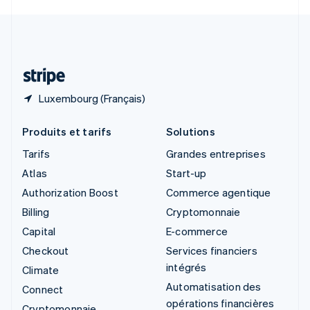
Svenska
English
Suisse
Deutsch
Français
Italiano
English
Thaïlande
ไทย
English
Luxembourg (Français)
Produits et tarifs
Solutions
Tarifs
Grandes entreprises
Atlas
Start-up
Authorization Boost
Commerce agentique
Billing
Cryptomonnaie
Capital
E-commerce
Checkout
Services financiers
intégrés
Climate
Automatisation des
Connect
opérations financières
Cryptomonnaie