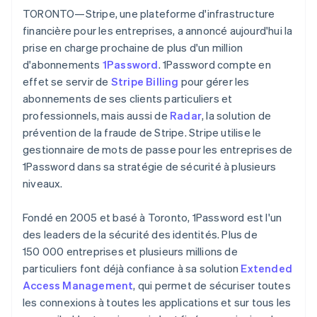
Découvrez les prochaines évolutions
Commerce en ligne
TORONTO—Stripe, une plateforme d'infrastructure
Allemagne
financière pour les entreprises, a annoncé aujourd'hui la
Radar
Prévention de la fraude
Deutsch
English
prise en charge prochaine de plus d'un million
Australie
Écosystème
d'abonnements
1Password
. 1Password compte en
Atlas
English
Constitution de start-up
effet se servir de
Stripe Billing
pour gérer les
Autriche
Partenaires
abonnements de ses clients particuliers et
Climate
Deutsch
English
Stripe App Marketplace
Élimination du carbone
Belgique
professionnels, mais aussi de
Radar
, la solution de
Nederlands
Français
Deutsch
English
prévention de la fraude de Stripe. Stripe utilise le
Identity
Brésil
Vérification de l'identité
gestionnaire de mots de passe pour les entreprises de
Português
English
1Password dans sa stratégie de sécurité à plusieurs
Bulgarie
niveaux.
English
Canada
English
Français
Fondé en 2005 et basé à Toronto, 1Password est l'un
Chine continentale
Stripe Sessions 2026
des leaders de la sécurité des identités. Plus de
Découvrez comment Stripe construit l’infrastructure écono
简体中文
English
150 000 entreprises et plusieurs millions de
Chypre
Regarder la vidéo
particuliers font déjà confiance à sa solution
Extended
English
Croatie
Access Management
, qui permet de sécuriser toutes
English
Italiano
les connexions à toutes les applications et sur tous les
Danemark