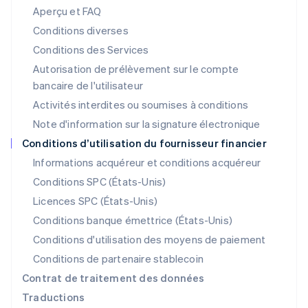
Aperçu et FAQ
English
Liechtenstein
Conditions diverses
Deutsch
English
Conditions des Services
Lituanie
Autorisation de prélèvement sur le compte
English
Luxembourg
bancaire de l'utilisateur
Français
Deutsch
English
Activités interdites ou soumises à conditions
Malaisie
Note d'information sur la signature électronique
English
简体中文
Malte
Conditions d’utilisation du fournisseur financier
English
Informations acquéreur et conditions acquéreur
Mexique
Español
English
Conditions SPC (États-Unis)
Norvège
Licences SPC (États-Unis)
English
Nouvelle-Zélande
Conditions banque émettrice (États-Unis)
English
Conditions d'utilisation des moyens de paiement
Pays-Bas
Conditions de partenaire stablecoin
Nederlands
English
Pologne
Contrat de traitement des données
English
Traductions
Portugal