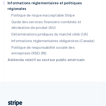
Informations réglementaires et politiques
Português
English
régionales
R.A.S. de Hong Kong, Chine
English
简体中文
Politique de risque inacceptable Stripe
République tchèque
Guide des services financiers combinés et
English
déclaration de produit (AU)
Roumanie
English
Déterminations juridiques du marché cible (UA)
Royaume-Uni
Informations réglementaires obligatoires (Canada)
English
Singapour
Politique de responsabilité sociale des
English
简体中文
entreprises (RSE) (IN)
Slovaquie
Addenda relatif au secteur public américain
English
Slovénie
English
Italiano
Suède
Svenska
English
Suisse
Deutsch
Français
Italiano
English
Thaïlande
ไทย
English