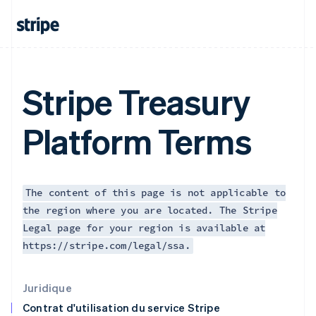
English
États-Unis
English
Español
简体中文
Finlande
English
Svenska
France
Stripe Treasury
Français
English
Gibraltar
Platform Terms
English
Grèce
English
Hongrie
English
The content of this page is not applicable to
Inde
the region where you are located. The Stripe
English
Irlande
Legal page for your region is available at
English
https://stripe.com/legal/ssa.
Italie
Italiano
English
Japon
Juridique
日本語
English
Contrat d'utilisation du service Stripe
Lettonie