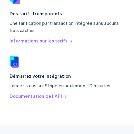
Nederlands
English
Pologne
English
Des tarifs transparents
Portugal
Une tarification par transaction intégrée sans aucuns
Português
English
frais cachés
R.A.S. de Hong Kong, Chine
English
简体中文
Informations sur les tarifs
République tchèque
English
Roumanie
English
Royaume-Uni
English
Démarrez votre intégration
Singapour
Lancez-vous sur Stripe en seulement 10 minutes
English
简体中文
Slovaquie
Documentation de l'API
English
Slovénie
English
Italiano
Suède
Svenska
English
Suisse