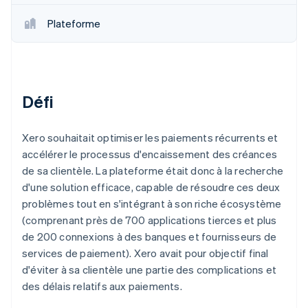
Découvrez les prochaines évolutions
Commerce en ligne
Plateforme
Radar
Prévention de la fraude
Écosystème
Atlas
Constitution de start-up
Partenaires
Défi
Climate
Stripe App Marketplace
Élimination du carbone
Identity
Xero souhaitait optimiser les paiements récurrents et
Vérification de l'identité
accélérer le processus d'encaissement des créances
de sa clientèle. La plateforme était donc à la recherche
d'une solution efficace, capable de résoudre ces deux
problèmes tout en s'intégrant à son riche écosystème
(comprenant près de 700 applications tierces et plus
Stripe Sessions 2026
de 200 connexions à des banques et fournisseurs de
Découvrez comment Stripe construit l’infrastructure écono
Regarder la vidéo
services de paiement). Xero avait pour objectif final
d'éviter à sa clientèle une partie des complications et
des délais relatifs aux paiements.