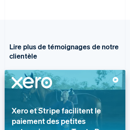
Deutsch
English
Australie
English
Autriche
Deutsch
English
Belgique
Nederlands
Français
Deutsch
English
Brésil
Lire plus de témoignages de notre
Português
English
clientèle
Bulgarie
English
Canada
English
Français
Chine continentale
简体中文
English
Chypre
English
Croatie
English
Italiano
Xero et Stripe facilitent le
Danemark
paiement des petites
English
Émirats arabes unis