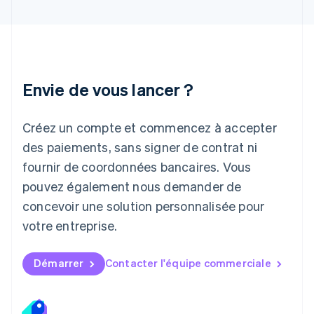
Italiano
English
Japon
日本語
English
Lettonie
English
Liechtenstein
Envie de vous lancer ?
Deutsch
English
Lituanie
English
Créez un compte et commencez à accepter
Luxembourg
des paiements, sans signer de contrat ni
Français
Deutsch
English
Malaisie
fournir de coordonnées bancaires. Vous
English
简体中文
pouvez également nous demander de
Malte
concevoir une solution personnalisée pour
English
Mexique
votre entreprise.
Español
English
Norvège
English
Démarrer
Contacter l'équipe commerciale
Nouvelle-Zélande
English
Pays-Bas