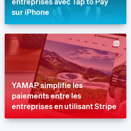
entreprises avec Tap to Pay
English
Espagne
sur iPhone
Español
English
Estonie
English
États-Unis
English
Español
简体中文
Finlande
English
Svenska
France
Français
English
Gibraltar
English
Grèce
YAMAP simplifie les
English
Hongrie
paiements entre les
English
Inde
entreprises en utilisant Stripe
English
Irlande
English
Italie