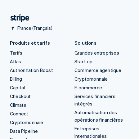
Deutsch
Français
Italiano
English
Thaïlande
ไทย
English
France (Français)
Produits et tarifs
Solutions
Tarifs
Grandes entreprises
Atlas
Start-up
Authorization Boost
Commerce agentique
Billing
Cryptomonnaie
Capital
E-commerce
Checkout
Services financiers
intégrés
Climate
Automatisation des
Connect
opérations financières
Cryptomonnaie
Entreprises
Data Pipeline
internationales