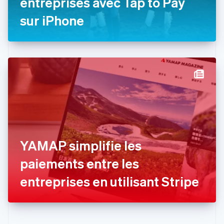
entreprises avec Tap to Pay
English
Espagne
sur iPhone
Español
English
Estonie
English
États-Unis
English
Español
简体中文
Finlande
English
Svenska
France
Français
English
Gibraltar
English
Grèce
YAMAP simplifie les
English
Hongrie
paiements entre les
English
Inde
entreprises en utilisant Stripe
English
Irlande
English
Italie