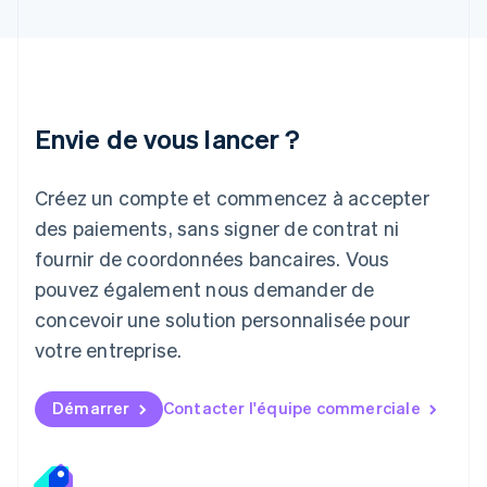
Italiano
English
Japon
日本語
English
Lettonie
English
Liechtenstein
Envie de vous lancer ?
Deutsch
English
Lituanie
English
Créez un compte et commencez à accepter
Luxembourg
des paiements, sans signer de contrat ni
Français
Deutsch
English
Malaisie
fournir de coordonnées bancaires. Vous
English
简体中文
pouvez également nous demander de
Malte
concevoir une solution personnalisée pour
English
Mexique
votre entreprise.
Español
English
Norvège
English
Démarrer
Contacter l'équipe commerciale
Nouvelle-Zélande
English
Pays-Bas