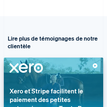
Deutsch
English
Australie
English
Autriche
Deutsch
English
Belgique
Nederlands
Français
Deutsch
English
Brésil
Lire plus de témoignages de notre
Português
English
clientèle
Bulgarie
English
Canada
English
Français
Chine continentale
简体中文
English
Chypre
English
Croatie
English
Italiano
Xero et Stripe facilitent le
Danemark
paiement des petites
English
Émirats arabes unis