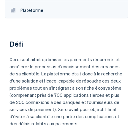
Découvrez les prochaines évolutions
Commerce en ligne
Plateforme
Radar
Prévention de la fraude
Écosystème
Atlas
Constitution de start-up
Partenaires
Défi
Climate
Stripe App Marketplace
Élimination du carbone
Identity
Xero souhaitait optimiser les paiements récurrents et
Vérification de l'identité
accélérer le processus d'encaissement des créances
de sa clientèle. La plateforme était donc à la recherche
d'une solution efficace, capable de résoudre ces deux
problèmes tout en s'intégrant à son riche écosystème
(comprenant près de 700 applications tierces et plus
Stripe Sessions 2026
de 200 connexions à des banques et fournisseurs de
Découvrez comment Stripe construit l’infrastructure écono
Regarder la vidéo
services de paiement). Xero avait pour objectif final
d'éviter à sa clientèle une partie des complications et
des délais relatifs aux paiements.