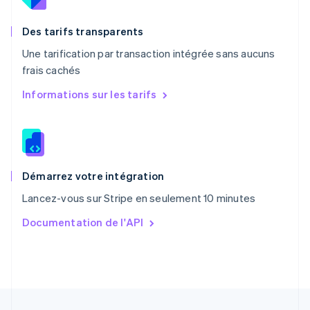
Nederlands
English
Pologne
English
Des tarifs transparents
Portugal
Une tarification par transaction intégrée sans aucuns
Português
English
frais cachés
R.A.S. de Hong Kong, Chine
English
简体中文
Informations sur les tarifs
République tchèque
English
Roumanie
English
Royaume-Uni
English
Démarrez votre intégration
Singapour
Lancez-vous sur Stripe en seulement 10 minutes
English
简体中文
Slovaquie
Documentation de l'API
English
Slovénie
English
Italiano
Suède
Svenska
English
Suisse