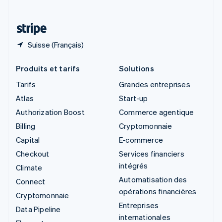
Deutsch
Français
Italiano
English
Thaïlande
ไทย
English
Suisse (Français)
Produits et tarifs
Solutions
Tarifs
Grandes entreprises
Atlas
Start-up
Authorization Boost
Commerce agentique
Billing
Cryptomonnaie
Capital
E-commerce
Checkout
Services financiers
intégrés
Climate
Automatisation des
Connect
opérations financières
Cryptomonnaie
Entreprises
Data Pipeline
internationales