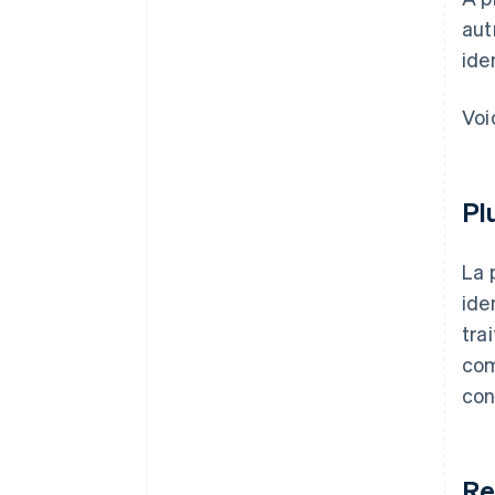
aut
ide
Voi
Pl
La 
ide
tra
com
con
Re