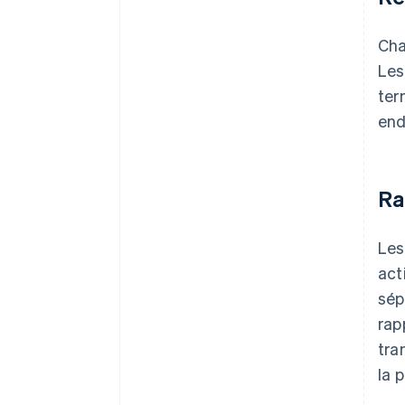
Cha
Les
ter
end
Ra
Les
act
sép
rap
tra
la 