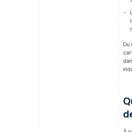
Du 
car
dan
ind
Q
d
À p