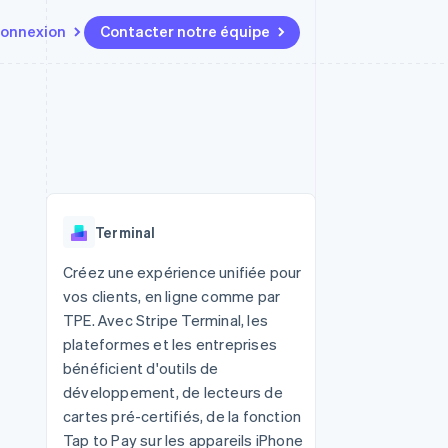
onnexion
Contacter notre équipe
Ressources
Écosystème
Contact
t marketplaces
Plus
Intégrations d'applications
Partenaires
Contacter notre équipe
Product roadmap
elle
Exemples de code
Stripe App Marketplace
Devenir partenaire
Découvrez les prochaines
r les
Blog des développeurs
évolutions
rs
État de l'API
 platforms
Radar
ciers intégrés
Terminal
Prévention de la fraude
ratif
es et virtuelles
Atlas
Créez une expérience unifiée pour
Constitution de start-up
vos clients, en ligne comme par
Climate
TPE. Avec Stripe Terminal, les
Élimination du carbone
plateformes et les entreprises
Identity
bénéficient d'outils de
Vérification de l'identité
développement, de lecteurs de
cartes pré-certifiés, de la fonction
Tap to Pay sur les appareils iPhone