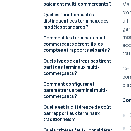
paiement multi-commerçants ?
Mai
d’o
Quelles fonctionnalités
dif
distinguent ces terminaux des
modèles standards ?
gar
mon
Plusieurs profils commerçants
Comment les terminaux multi-
commerçants gèrent-ils les
acc
Reçus Custom pour chaque
comptes et rapports séparés ?
tout
entreprise
Chaque entreprise dispose de
Quels types d’entreprises tirent
Rapports détaillés pour chaque
son propre compte
parti des terminaux multi-
Ci-
entreprise
commerçant.
commerçants ?
com
Configurations flexibles par
Les fonds sont transférés en
Salons, barber shops et spas
Comment configurer et
dis
utilisateur
temps réel
paramétrer un terminal multi-
Cliniques de bien-être
commerçants ?
Con
Les rapports sont propres à
partagées
chaque entreprise
Choisir le bon matériel
Quelle est la différence de coût
Espaces de coworking et micro-
par rapport aux terminaux
Chaque entreprise peut
commerce
Créer des comptes
traditionnels ?
fonctionner de manière
commerçants
Restaurants et comptoirs
indépendante
Matériel
Quels critères faut-il considérer