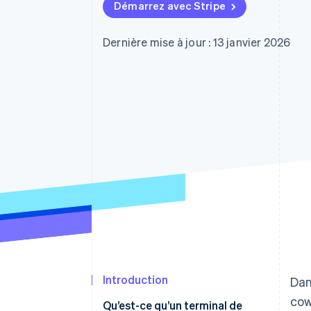
Authorization Boost
Démarrez avec Stripe
Acceptation optimisée
Link
Paiements accélérés
Dernière mise à jour : 13 janvier 2026
Financial Connections
Comptes financiers associés
Introduction
Dan
cow
Qu’est-ce qu’un terminal de