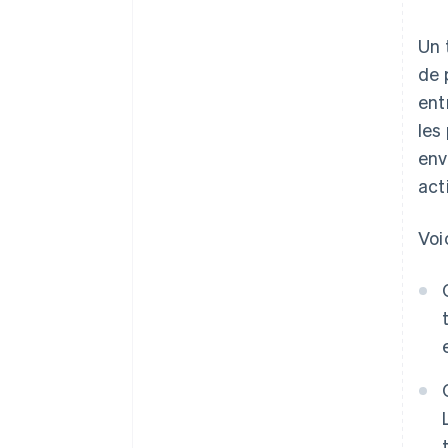
Un 
de 
ent
les
env
acti
Voi