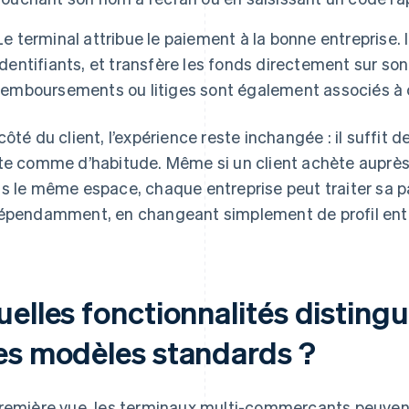
Le terminal attribue le paiement à la bonne entreprise. Il
identifiants, et transfère les fonds directement sur son
remboursements ou litiges sont également associés à c
côté du client, l’expérience reste inchangée : il suffit d
te comme d’habitude. Même si un client achète auprè
s le même espace, chaque entreprise peut traiter sa pa
épendamment, en changeant simplement de profil entr
uelles fonctionnalités disting
es modèles standards ?
remière vue, les terminaux multi-commerçants peuvent