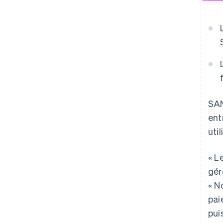
SAN
ent
uti
« L
gér
« N
pai
pui