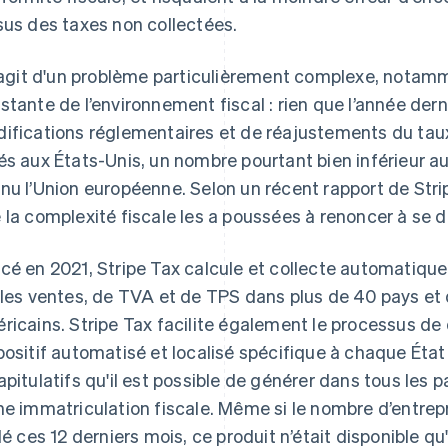
sus des taxes non collectées.
s'agit d'un problème particulièrement complexe, notamm
stante de l’environnement fiscal : rien que l’année der
ifications réglementaires et de réajustements du taux
és aux États-Unis, un nombre pourtant bien inférieur
nu l’Union européenne. Selon un récent rapport de Stri
 la complexité fiscale les a poussées à renoncer à se dé
cé en 2021, Stripe Tax calcule et collecte automatiqu
 les ventes, de TVA et de TPS dans plus de 40 pays et
ricains. Stripe Tax facilite également le processus de 
positif automatisé et localisé spécifique à chaque État
apitulatifs qu'il est possible de générer dans tous les 
ne immatriculation fiscale. Même si le nombre d’entrepri
plé ces 12 derniers mois, ce produit n’était disponible qu