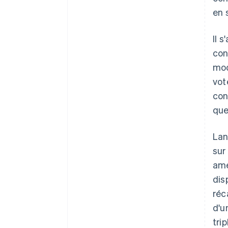
en 
Il 
con
mod
vot
con
que
Lan
sur
amé
dis
réc
d'u
tri