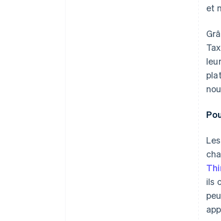
et 
Grâ
Tax
leu
pla
nou
Pou
Les
cha
Thi
ils
peu
app