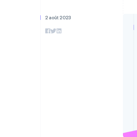
Authorization Boost
Acceptation optimisée
Link
Paiements accélérés
2 août 2023
Financial Connections
Comptes financiers associés