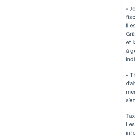
« J
fis
Il 
Grâ
et 
à g
ind
« T
d’a
mêm
s’e
Tax
Les
Allemagne
inf