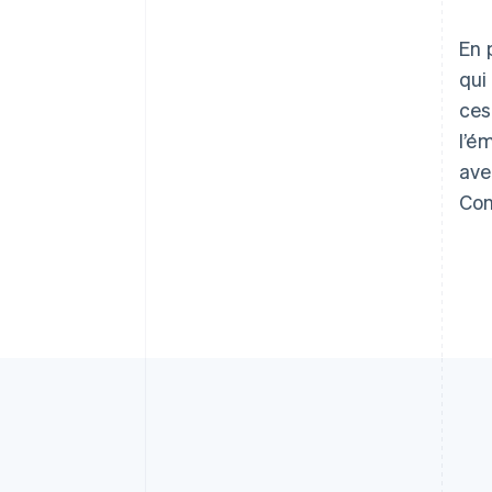
Deutsch
English
Australie
En 
English
Autriche
qui
Deutsch
English
ces
Belgique
l’é
Nederlands
Français
Deutsch
English
Brésil
av
Português
English
Con
Bulgarie
English
Canada
English
Français
Chine continentale
简体中文
English
Chypre
English
Croatie
English
Italiano
Danemark
English
Émirats arabes unis