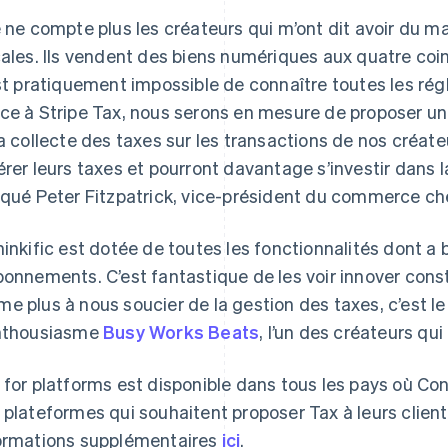
e ne compte plus les créateurs qui m’ont dit avoir du ma
cales. Ils vendent des biens numériques aux quatre coi
est pratiquement impossible de connaître toutes les rég
ce à Stripe Tax, nous serons en mesure de proposer une
la collecte des taxes sur les transactions de nos créat
érer leurs taxes et pourront davantage s’investir dans l
iqué Peter Fitzpatrick, vice-président du commerce che
hinkific est dotée de toutes les fonctionnalités dont a 
bonnements. C’est fantastique de les voir innover co
e plus à nous soucier de la gestion des taxes, c’est le
nthousiasme
Busy Works Beats
, l’un des créateurs qui 
 for platforms est disponible dans tous les pays où Co
 plateformes qui souhaitent proposer Tax à leurs clien
ormations supplémentaires
Espagne
ici
.
Lettonie