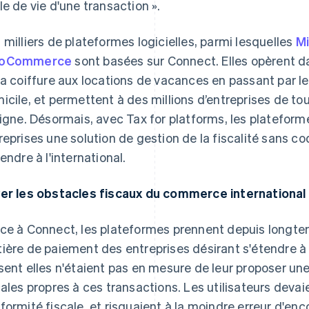
le de vie d'une transaction ».
 milliers de plateformes logicielles, parmi lesquelles
M
oCommerce
sont basées sur Connect. Elles opèrent d
la coiffure aux locations de vacances en passant par le
icile, et permettent à des millions d’entreprises de tou
ligne. Désormais, avec Tax for platforms, les platefor
reprises une solution de gestion de la fiscalité sans c
tendre à l'international.
er les obstacles fiscaux du commerce international
ce à Connect, les plateformes prennent depuis longte
ière de paiement des entreprises désirant s'étendre à l
sent elles n'étaient pas en mesure de leur proposer une
cales propres à ces transactions. Les utilisateurs devai
formité fiscale, et risquaient à la moindre erreur d'enc