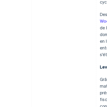
cyc
Des
Wo
de 
dom
en 
ent
s'é
Lev
Grâ
mat
pré
fis
con