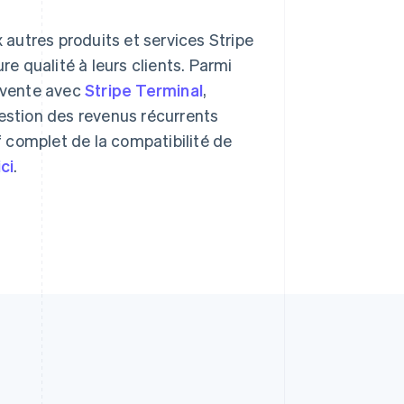
English
简体中文
République tchèque
autres produits et services Stripe
English
re qualité à leurs clients. Parmi
Roumanie
English
e vente avec
Stripe Terminal
,
Royaume-Uni
gestion des revenus récurrents
English
Singapour
f complet de la compatibilité de
English
简体中文
ici
.
Slovaquie
English
Slovénie
English
Italiano
Suède
Svenska
English
Suisse
Deutsch
Français
Italiano
English
Thaïlande
ไทย
English