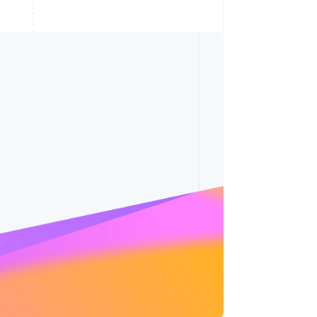
Stripe Sessions 2026
Découvrez comment
Stripe construit
l’infrastructure
économique de l’IA.
Regarder la vidéo