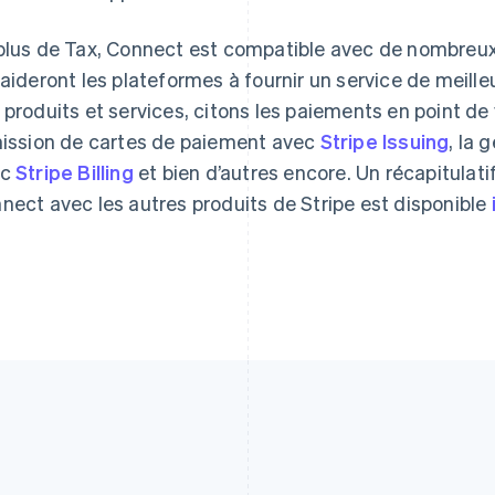
Español
English
English
Estonie
Liechtenstein
plus de Tax, Connect est compatible avec de nombreux 
English
Deutsch
English
 aideront les plateformes à fournir un service de meilleu
États-Unis
Lituanie
English
Español
简体中文
English
 produits et services, citons les paiements en point d
Finlande
Luxembourg
mission de cartes de paiement avec
Stripe Issuing
, la 
English
Svenska
Français
Deutsch
English
France
Malaisie
ec
Stripe Billing
et bien d’autres encore. Un récapitulati
Français
English
English
简体中文
nect avec les autres produits de Stripe est disponible
Gibraltar
Malte
English
English
Grèce
Mexique
English
Español
English
Hongrie
Norvège
English
English
Inde
Nouvelle-Zélande
English
English
Irlande
Pays-Bas
English
Nederlands
English
Italie
Pologne
Italiano
English
English
Japon
Portugal