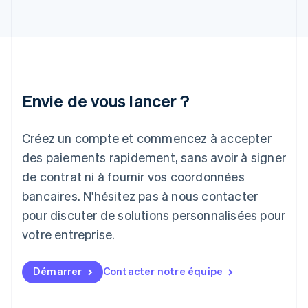
English
Inde
English
Irlande
English
Italie
Italiano
English
Envie de vous lancer ?
Japon
日本語
English
Créez un compte et commencez à accepter
Lettonie
English
des paiements rapidement, sans avoir à signer
Liechtenstein
de contrat ni à fournir vos coordonnées
Deutsch
English
Lituanie
bancaires. N'hésitez pas à nous contacter
English
pour discuter de solutions personnalisées pour
Luxembourg
votre entreprise.
Français
Deutsch
English
Malaisie
English
简体中文
Démarrer
Contacter notre équipe
Malte
English
Mexique