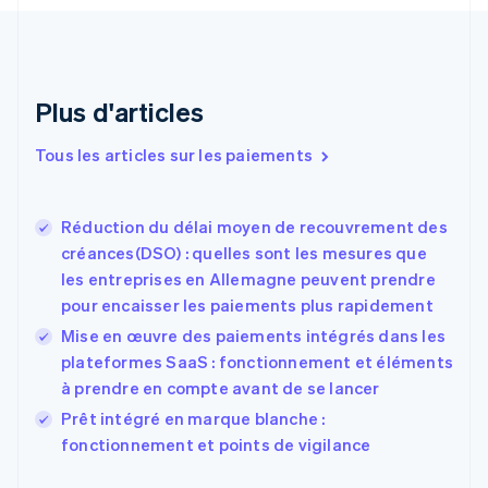
English
Croatie
English
Italiano
Danemark
English
Plus d'articles
Émirats arabes unis
English
Tous les articles sur les paiements
Espagne
Español
English
Estonie
Réduction du délai moyen de recouvrement des
English
créances(DSO) : quelles sont les mesures que
États-Unis
les entreprises en Allemagne peuvent prendre
English
Español
简体中文
pour encaisser les paiements plus rapidement
Finlande
English
Svenska
Mise en œuvre des paiements intégrés dans les
France
plateformes SaaS : fonctionnement et éléments
Français
English
à prendre en compte avant de se lancer
Gibraltar
English
Prêt intégré en marque blanche :
Grèce
fonctionnement et points de vigilance
English
Hongrie