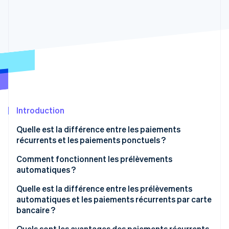
Découvrez les prochaines évolutions
Commerce en ligne
Radar
Prévention de la fraude
Écosystème
Atlas
Constitution de start-up
Partenaires
Climate
Stripe App Marketplace
Élimination du carbone
Identity
Vérification de l'identité
Introduction
Quelle est la différence entre les paiements
récurrents et les paiements ponctuels ?
Comment fonctionnent les prélèvements
Stripe Sessions 2026
automatiques ?
Découvrez comment Stripe construit l’infrastructure écono
Regarder la vidéo
Quelle est la différence entre les prélèvements
automatiques et les paiements récurrents par carte
bancaire ?
Quels sont les avantages des paiements récurrents