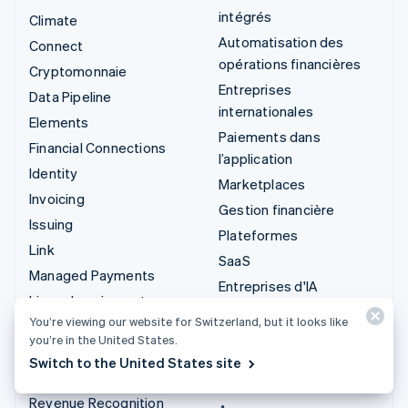
intégrés
Climate
Automatisation des
Connect
opérations financières
Cryptomonnaie
Entreprises
Data Pipeline
internationales
Elements
Paiements dans
Financial Connections
l’application
Identity
Marketplaces
Invoicing
Gestion financière
Issuing
Plateformes
Link
SaaS
Managed Payments
Entreprises d'IA
Liens de paiement
Économie des créateurs
You’re viewing our website for Switzerland, but it looks like
Payments
Jeux
you’re in the United States.
Payouts
Hôtellerie, voyages et
Switch to the United States site
Radar
loisirs
Revenue Recognition