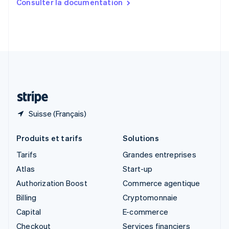
Consulter la documentation
English
Slovénie
English
Italiano
Suède
Svenska
English
Suisse
Deutsch
Français
Italiano
English
Thaïlande
ไทย
English
Suisse (Français)
Produits et tarifs
Solutions
Tarifs
Grandes entreprises
Atlas
Start-up
Authorization Boost
Commerce agentique
Billing
Cryptomonnaie
Capital
E-commerce
Checkout
Services financiers