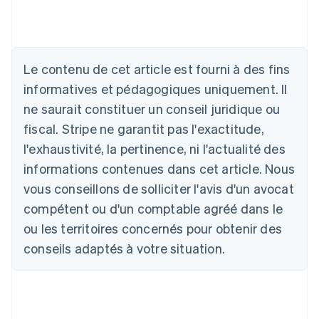
Le contenu de cet article est fourni à des fins
Allemagne
informatives et pédagogiques uniquement. Il
Deutsch
English
ne saurait constituer un conseil juridique ou
Australie
fiscal. Stripe ne garantit pas l'exactitude,
English
Autriche
l'exhaustivité, la pertinence, ni l'actualité des
Deutsch
English
informations contenues dans cet article. Nous
Belgique
vous conseillons de solliciter l'avis d'un avocat
Nederlands
Français
Deutsch
English
Brésil
compétent ou d'un comptable agréé dans le
Português
English
ou les territoires concernés pour obtenir des
Bulgarie
English
conseils adaptés à votre situation.
Canada
English
Français
Chine continentale
简体中文
English
Chypre