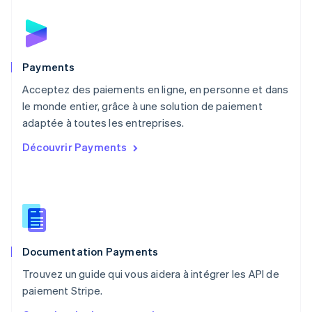
Español
English
Norvège
English
Nouvelle-Zélande
English
Payments
Pays-Bas
Acceptez des paiements en ligne, en personne et dans
Nederlands
English
le monde entier, grâce à une solution de paiement
Pologne
English
adaptée à toutes les entreprises.
Portugal
Découvrir Payments
Português
English
R.A.S. de Hong Kong, Chine
English
简体中文
République tchèque
English
Roumanie
English
Documentation Payments
Royaume-Uni
English
Trouvez un guide qui vous aidera à intégrer les API de
Singapour
paiement Stripe.
English
简体中文
Slovaquie