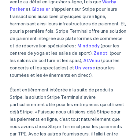
vente au détail en ligne/hors-ligne, tels que
Warby
Parker
et
Glossier
s'appuient sur Stripe pour leurs
transactions aussi bien physiques qu'en ligne,
harmonisant ainsi leurs infrastructures de paiement. Et,
pour la première fois, Stripe Terminal offre une solution
de paiement intégrée aux plateformes de commerce
et de réservation spécialisées :
Mindbody
(pour les
centres de yoga et les salles de sport),
Zenoti
(pour
les salons de coiffure et les spas),
AtVenu
(pour les
concerts et les spectacles) et
Universe
(pour les
tournées et les événements en direct).
Étant entièrement intégrée à la suite de produits
Stripe, la solution Stripe Terminal s'avère
particulièrement utile pour les entreprises qui utilisent
Allemagne
déjà Stripe. « Puisque nous utilisions déjà Stripe pour
Deutsch
English
les paiements en ligne, c'est tout naturellement que
Australie
nous avons choisi Stripe Terminal pour les paiements
English
par TPE. Avec les autres fournisseurs, il fallait entre
Autriche