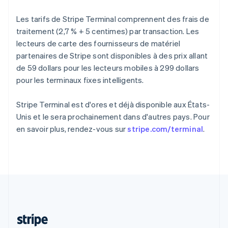
Português
English
R.A.S. de Hong Kong, Chine
Les tarifs de Stripe Terminal comprennent des frais de
English
简体中文
traitement (2,7 % + 5 centimes) par transaction. Les
République tchèque
lecteurs de carte des fournisseurs de matériel
English
partenaires de Stripe sont disponibles à des prix allant
Roumanie
de 59 dollars pour les lecteurs mobiles à 299 dollars
English
Royaume-Uni
pour les terminaux fixes intelligents.
English
Singapour
Stripe Terminal est d'ores et déjà disponible aux États-
English
简体中文
Unis et le sera prochainement dans d'autres pays. Pour
Slovaquie
en savoir plus, rendez-vous sur
stripe.com/terminal
.
English
Slovénie
English
Italiano
Suède
Svenska
English
Suisse
Deutsch
Français
Italiano
English
Thaïlande
ไทย
English