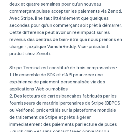
deux et quatre semaines pour qu'un nouveau
Deutsch
English
Belgique
commerçant puisse accepter les paiements via Zenoti.
Nederlands
Français
Deutsch
English
Avec Stripe, il ne faut littéralement que quelques
Brésil
secondes pour qu'un commerçant soit prêt à démarrer.
Português
English
Cette différence peut avoir un réel impact sur les
Bulgarie
revenus des centres de bien-être que nous prenons en
English
Canada
charge », explique Vamshi Reddy, Vice-président
English
Français
produit chez Zenoti.
Chine continentale
简体中文
English
Stripe Terminal est constitué de trois composantes :
Chypre
1. Un ensemble de SDK et d'API pour créer une
English
Croatie
expérience de paiement personnalisée via des
English
Italiano
applications Web ou mobiles
Danemark
2. Des lecteurs de cartes bancaires fabriqués par les
English
fournisseurs de matériel partenaires de Stripe (BBPOS
Émirats arabes unis
ou Verifone), précertifiés sur la plateforme mondiale
English
de traitement de Stripe et prêts à gérer
Espagne
immédiatement des paiements par lecture de puces
Español
English
Estonie
« quick chip » et sans contact (avec Apple Pay ou