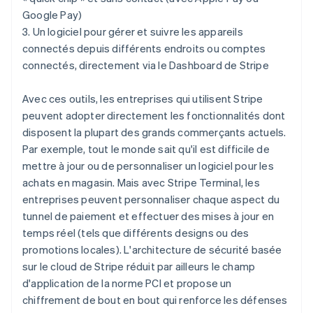
English
Google Pay)
États-Unis
3. Un logiciel pour gérer et suivre les appareils
English
Español
简体中文
connectés depuis différents endroits ou comptes
Finlande
connectés, directement via le Dashboard de Stripe
English
Svenska
France
Français
English
Avec ces outils, les entreprises qui utilisent Stripe
Gibraltar
peuvent adopter directement les fonctionnalités dont
English
disposent la plupart des grands commerçants actuels.
Grèce
Par exemple, tout le monde sait qu'il est difficile de
English
Hongrie
mettre à jour ou de personnaliser un logiciel pour les
English
achats en magasin. Mais avec Stripe Terminal, les
Inde
entreprises peuvent personnaliser chaque aspect du
English
tunnel de paiement et effectuer des mises à jour en
Irlande
temps réel (tels que différents designs ou des
English
Italie
promotions locales). L'architecture de sécurité basée
Italiano
English
sur le cloud de Stripe réduit par ailleurs le champ
Japon
d'application de la norme PCI et propose un
日本語
English
chiffrement de bout en bout qui renforce les défenses
Lettonie