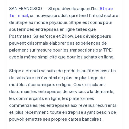
Découvrez les prochaines évolutions
Commerce en ligne
SAN FRANCISCO — Stripe dévoile aujourd'hui
Stripe
Radar
Terminal
, un nouveau produit qui étend l'infrastructure
Prévention de la fraude
de Stripe au monde physique. Stripe est connu pour
Écosystème
Atlas
soutenir des entreprises en ligne telles que
Constitution de start-up
Postmates, Salesforce et Zillow. Les développeurs
Partenaires
Climate
Stripe App Marketplace
peuvent désormais élaborer des expériences de
Élimination du carbone
paiement sur mesure pour les transactions par TPE,
Identity
avec la même simplicité que pour les achats en ligne.
Vérification de l'identité
Stripe a étendu sa suite de produits au fil des ans afin
de satisfaire un éventail de plus en plus large de
modèles économiques en ligne. Ceux-ci incluent
désormais les entreprises de services à la demande,
Stripe Sessions 2026
les commerçants en ligne, les plateformes
Découvrez comment Stripe construit l’infrastructure écono
Regarder la vidéo
commerciales, les entreprises aux revenus récurrents
et, plus récemment, toute entreprise ayant besoin de
pouvoir émettre ses propres cartes bancaires.