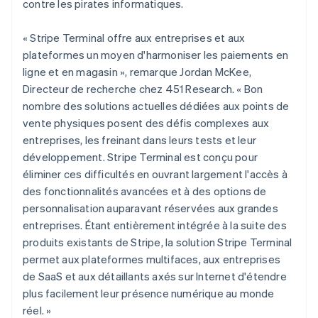
contre les pirates informatiques.
English
Liechtenstein
« Stripe Terminal offre aux entreprises et aux
Deutsch
English
Lituanie
plateformes un moyen d'harmoniser les paiements en
English
ligne et en magasin », remarque Jordan McKee,
Luxembourg
Directeur de recherche chez 451 Research. « Bon
Français
Deutsch
English
nombre des solutions actuelles dédiées aux points de
Malaisie
vente physiques posent des défis complexes aux
English
简体中文
Malte
entreprises, les freinant dans leurs tests et leur
English
développement. Stripe Terminal est conçu pour
Mexique
éliminer ces difficultés en ouvrant largement l'accès à
Español
English
des fonctionnalités avancées et à des options de
Norvège
personnalisation auparavant réservées aux grandes
English
Nouvelle-Zélande
entreprises. Étant entièrement intégrée à la suite des
English
produits existants de Stripe, la solution Stripe Terminal
Pays-Bas
permet aux plateformes multifaces, aux entreprises
Nederlands
English
de SaaS et aux détaillants axés sur Internet d'étendre
Pologne
plus facilement leur présence numérique au monde
English
Portugal
réel. »