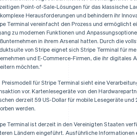
zeitigen Point-of-Sale-Lösungen für das klassische 
 komplexe Herausforderungen und behindern ihr Innov
ipe Terminal vereinfacht den Prozess und ermöglicht e
ang zu modernen Funktionen und Anpassungsoptionen,
ßunternehmen in ihrem Arsenal hatten. Durch die vollst
duktsuite von Stripe eignet sich Stripe Terminal für m
ernehmen und E-Commerce-Firmen, die ihr digitales A
eitern möchten.“
 Preismodell für Stripe Terminal sieht eine Verarbeitun
Indien
Mexiko
English
Español
English
nsaktion vor. Kartenlesegeräte von den Hardwarepartne
Irland
Neuseeland
schen derzeit 59 US-Dollar für mobile Lesegeräte und 
English
English
Italien
Niederlande
orben werden.
Italiano
English
Nederlands
English
Japan
Norwegen
ipe Terminal ist derzeit in den Vereinigten Staaten ve
日本語
English
English
Kanada
Österreich
teren Ländern eingeführt. Ausführliche Informationen 
English
Français
Deutsch
English