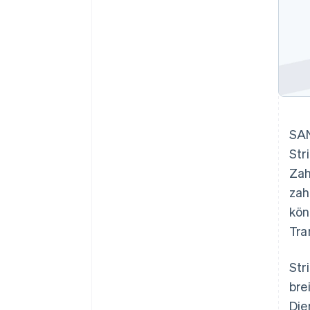
SA
Str
Zah
zah
kön
Tra
Str
bre
Die