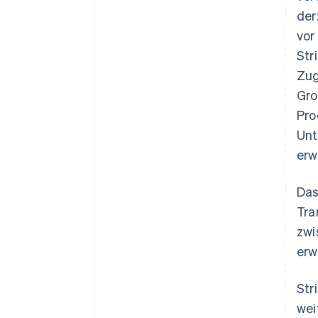
der
vor
Str
Zug
Gro
Pro
Unt
erw
Australien
Das
English
Tra
Belgien
zwi
Nederlands
Français
Deutsch
English
Brasilien
erw
Português
English
Bulgarien
Str
English
Dänemark
wei
English