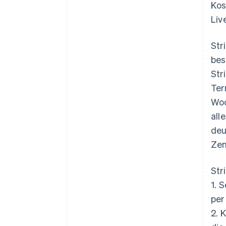
Kos
Liv
Str
bes
Str
Ter
Woc
all
deu
Zen
Str
1. 
per
2. 