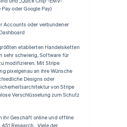
 sind und „Quick Chip“-EMV-
e Pay oder Google Pay)
r Accounts oder verbundener
e-Dashboard
größten etablierten Handelsketten
n sehr schwierig, Software für
u modifizieren. Mit Stripe
ng pixelgenau an ihre Wünsche
chiedliche Designs oder
cherheitsarchitektur von Stripe
nlose Verschlüsselung zum Schutz
ihr Geschäft online und offline
 451 Research. „Viele der