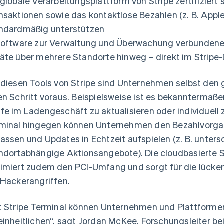
 globale Verarbeitungsplattform von Stripe zertifiziert
nsaktionen sowie das kontaktlose Bezahlen (z. B. Appl
ndardmäßig unterstützen
Software zur Verwaltung und Überwachung verbundene
äte über mehrere Standorte hinweg – direkt im Strip
 diesen Tools von Stripe sind Unternehmen selbst den 
en Schritt voraus. Beispielsweise ist es bekanntermaße
fe im Ladengeschäft zu aktualisieren oder individuell z
minal hingegen können Unternehmen den Bezahlvorga
assen und Updates in Echtzeit aufspielen (z. B. unters
ndortabhängige Aktionsangebote). Die cloudbasierte Si
imiert zudem den PCI-Umfang und sorgt für die lücke
 Hackerangriffen.
t Stripe Terminal können Unternehmen und Plattformen 
einheitlichen“, sagt Jordan McKee, Forschungsleiter bei