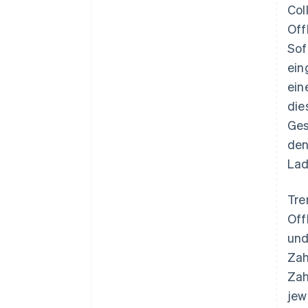
Col
Off
Sof
ein
ein
die
Ges
den
Lad
Tre
Off
und
Zah
Zah
jew