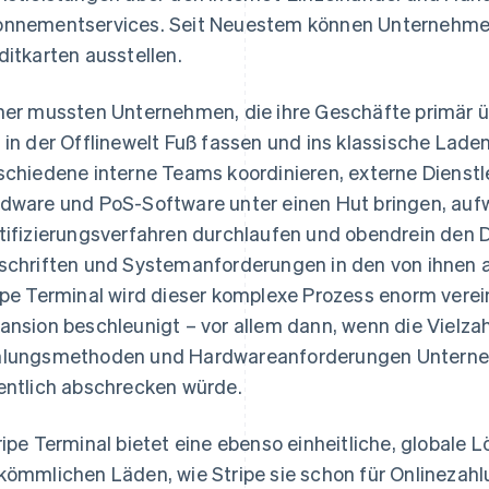
nnementservices. Seit Neuestem können Unternehmen m
ditkarten ausstellen.
her mussten Unternehmen, die ihre Geschäfte primär ü
 in der Offlinewelt Fuß fassen und ins klassische Lad
schiedene interne Teams koordinieren, externe Dienstl
dware und PoS-Software unter einen Hut bringen, auf
tifizierungsverfahren durchlaufen und obendrein den D
schriften und Systemanforderungen in den von ihnen a
ipe Terminal wird dieser komplexe Prozess enorm verei
ansion beschleunigt – vor allem dann, wenn die Vielzah
lungsmethoden und Hardwareanforderungen Unterne
entlich abschrecken würde.
ripe Terminal bietet eine ebenso einheitliche, globale 
kömmlichen Läden, wie Stripe sie schon für Onlinezahlu