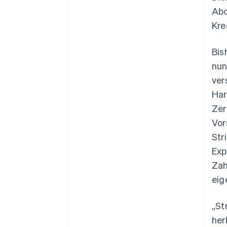
Abo
Kre
Bis
nun
ver
Har
Zer
Vor
Str
Exp
Zah
eig
„St
her