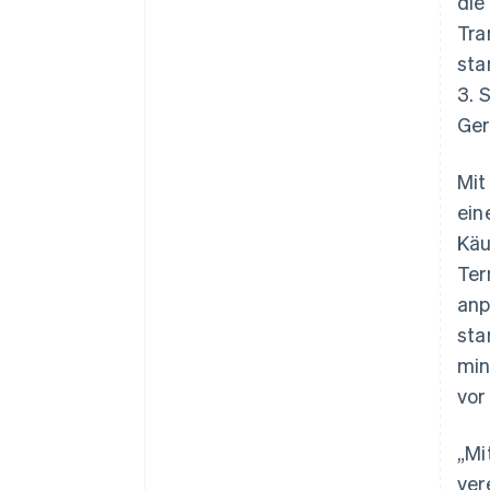
die
Tra
sta
3. 
Ger
Mit
ein
Käu
Ter
anp
sta
min
vor
„Mi
ver