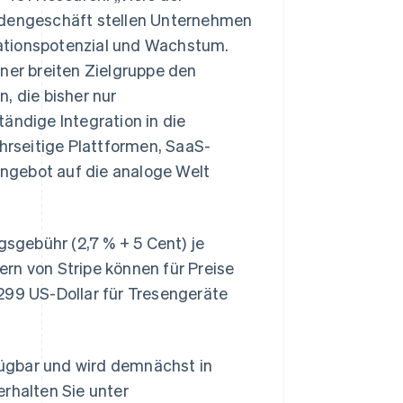
Ladengeschäft stellen Unternehmen
ationspotenzial und Wachstum.
iner breiten Zielgruppe den
 die bisher nur
ändige Integration in die
ehrseitige Plattformen, SaaS-
ngebot auf die analoge Welt
gsgebühr (2,7 % + 5 Cent) je
Slowenien
English
Italiano
rn von Stripe können für Preise
Sonderverwaltungsregion
299 US-Dollar für Tresengeräte
Hongkong, China
English
简体中文
Spanien
Español
English
rfügbar und wird demnächst in
Thailand
erhalten Sie unter
ไทย
English