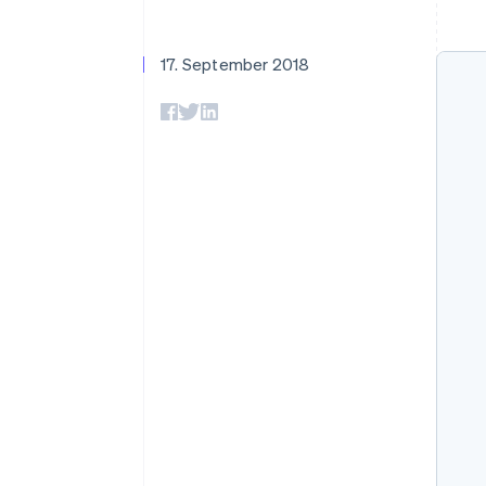
Optimierung der
Datensynchronisier
Autorisierungsraten
Link
Beschleunigter Bezahlvorgang
17. September 2018
Financial Connections
Verbundene Finanzdaten