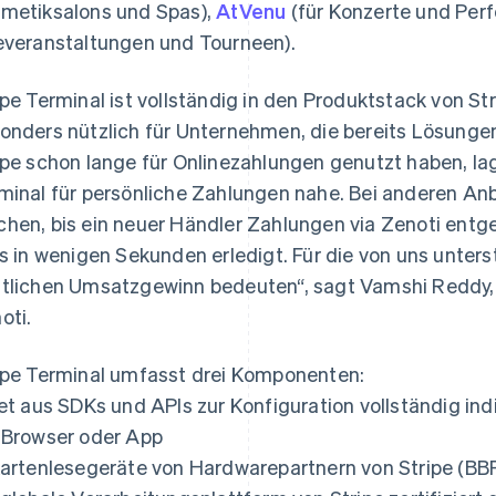
metiksalons und Spas),
AtVenu
(für Konzerte und Per
everanstaltungen und Tourneen).
ipe Terminal ist vollständig in den Produktstack von St
onders nützlich für Unternehmen, die bereits Lösungen
ipe schon lange für Onlinezahlungen genutzt haben, la
minal für persönliche Zahlungen nahe. Bei anderen Anbi
hen, bis ein neuer Händler Zahlungen via Zenoti entg
es in wenigen Sekunden erledigt. Für die von uns unter
tlichen Umsatzgewinn bedeuten“, sagt Vamshi Reddy, 
oti.
ipe Terminal umfasst drei Komponenten:
Set aus SDKs und APIs zur Konfiguration vollständig in
 Browser oder App
Kartenlesegeräte von Hardwarepartnern von Stripe (BBPO