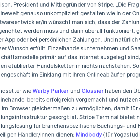
lison, President und Mitbegründer von Stripe. „Die Frag
linewelt genauso unkompliziert gestalten wie in der On
twareentwickler/in wünscht man sich, dass der Zahlun
gerichtet werden muss und dann überall funktioniert, ga
er App oder bei persönlichen Zahlungen. Und natürlich w
ser Wunsch erfüllt: Einzelhandelsunternehmen und Saa
chäftsmodelle primär auf das Internet ausgelegt sind,
en etablierter Handelsketten in nichts nachstehen. S
engeschäft im Einklang mit ihren Onlineabläufen pro
ndsetter wie
Warby Parker
und
Glossier
haben den Üb
linehandel bereits erfolgreich vorgemacht und nutzen 
 im Browser gleichermaßen zu ermöglichen, damit für e
lungsinfrastruktur gesorgt ist. Stripe Terminal bietet 
lungslösung für branchenspezifische Buchungs- und H
eiligen Händler/innen dienen:
Mindbody
(für Yogastudi