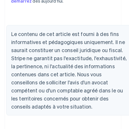
démarrez
dès aujourd’hui.
Le contenu de cet article est fourni à des fins
Allemagne
informatives et pédagogiques uniquement. Il ne
Deutsch
English
saurait constituer un conseil juridique ou fiscal.
Australie
English
Stripe ne garantit pas l'exactitude, l'exhaustivité,
Autriche
la pertinence, ni l'actualité des informations
Deutsch
English
contenues dans cet article. Nous vous
Belgique
Nederlands
Français
Deutsch
English
conseillons de solliciter l'avis d'un avocat
Brésil
compétent ou d'un comptable agréé dans le ou
Português
English
Bulgarie
les territoires concernés pour obtenir des
English
conseils adaptés à votre situation.
Canada
English
Français
Chine continentale
简体中文
English