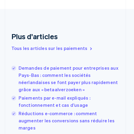
Chypre
English
Croatie
English
Italiano
Danemark
English
Plus d'articles
Émirats arabes unis
English
Tous les articles sur les paiements
Espagne
Español
English
Estonie
Demandes de paiement pour entreprises aux
English
Pays-Bas : comment les sociétés
États-Unis
néerlandaises se font payer plus rapidement
English
Español
简体中文
Finlande
grâce aux « betaalverzoeken »
English
Svenska
Paiements par e-mail expliqués :
France
fonctionnement et cas d’usage
Français
English
Gibraltar
Réductions e-commerce : comment
English
augmenter les conversions sans réduire les
Grèce
marges
English