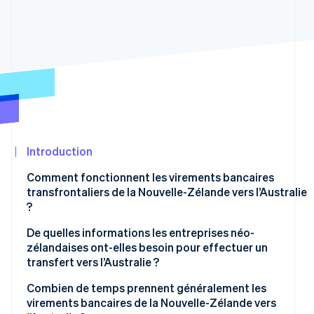
Découvrez les prochaines évolutions
Commerce en ligne
Radar
Prévention de la fraude
Écosystème
Atlas
Constitution de start-up
Partenaires
Climate
Stripe App
Élimination du carbone
Marketplace
Identity
Vérification de l'identité
Introduction
Comment fonctionnent les virements bancaires
transfrontaliers de la Nouvelle-Zélande vers l’Australie
?
Stripe Sessions 2026
1. Le transféré est initié
De quelles informations les entreprises néo-
Découvrez comment Stripe construit l’infrastructure écon
zélandaises ont-elles besoin pour effectuer un
Regarder la vidéo
2. La devise est convertie
transfert vers l’Australie ?
3. Le paiement passe sur le réseau SWIFT
Combien de temps prennent généralement les
virements bancaires de la Nouvelle-Zélande vers
4. Les fonds sont compensés et réglés