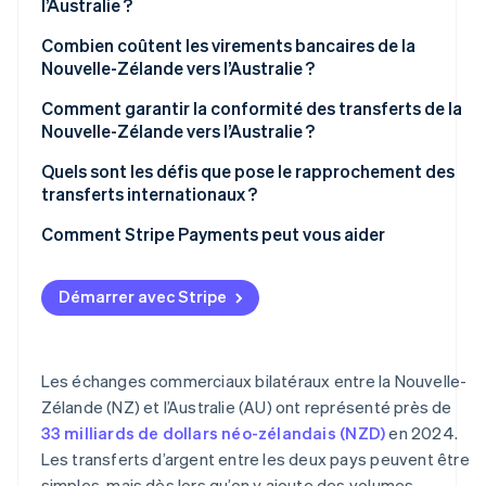
l’Australie ?
Jour et heure
Combien coûtent les virements bancaires de la
Nouvelle-Zélande vers l’Australie ?
Chemin d’acheminement
Frais liés à l’initiation du transfert
Comment garantir la conformité des transferts de la
Contrôles de conformité
Nouvelle-Zélande vers l’Australie ?
Frais de conversion de devises
Précision
Traitement fiscal
Quels sont les défis que pose le rapprochement des
Commissions intermédiaires
transferts internationaux ?
Documents requis
Frais à la charge du bénéficiaire
Lacunes dans le rapprochement
Comment Stripe Payments peut vous aider
Signalement des transactions
Retards et paiements manquants
Contrôles des sanctions et de la fraude
Démarrer avec Stripe
Erreurs de conversion de devises
Systèmes non synchronisés
Les échanges commerciaux bilatéraux entre la Nouvelle-
Précision à grande échelle
Zélande (NZ) et l’Australie (AU) ont représenté près de
33 milliards de dollars néo-zélandais (NZD)
en 2024.
Les transferts d’argent entre les deux pays peuvent être
simples, mais dès lors qu’on y ajoute des volumes