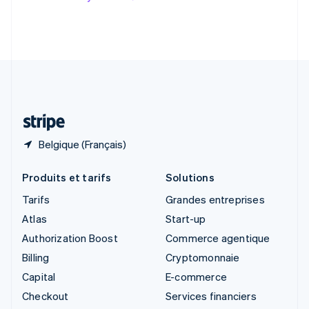
English
Slovénie
English
Italiano
Suède
Svenska
English
Suisse
Deutsch
Français
Italiano
English
Thaïlande
ไทย
English
Belgique (Français)
Produits et tarifs
Solutions
Tarifs
Grandes entreprises
Atlas
Start-up
Authorization Boost
Commerce agentique
Billing
Cryptomonnaie
Capital
E-commerce
Checkout
Services financiers