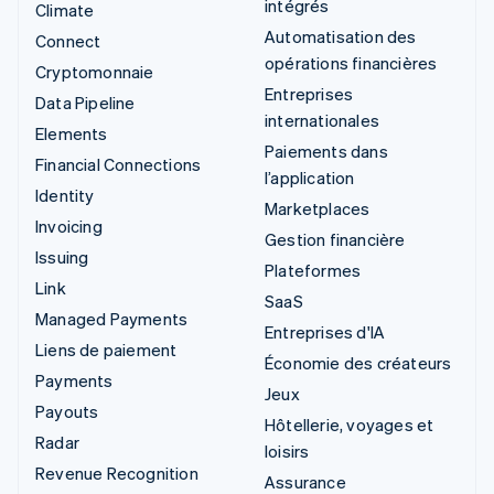
intégrés
Climate
Automatisation des
Connect
opérations financières
Cryptomonnaie
Entreprises
Data Pipeline
internationales
Elements
Paiements dans
Financial Connections
l’application
Identity
Marketplaces
Invoicing
Gestion financière
Issuing
Plateformes
Link
SaaS
Managed Payments
Entreprises d'IA
Liens de paiement
Économie des créateurs
Payments
Jeux
Payouts
Hôtellerie, voyages et
Radar
loisirs
Revenue Recognition
Assurance