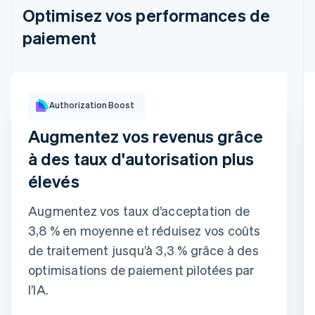
Optimisez vos performances de
paiement
Impact de l'optimisation
Authorization Boost
Augmentez vos revenus grâce
à des taux d'autorisation plus
élevés
Augmentez vos taux d’acceptation de
Adaptive Acceptance
Tokens de réseau
Outil de mise à jour de carte
3,8 % en moyenne et réduisez vos coûts
de traitement jusqu’à 3,3 % grâce à des
optimisations de paiement pilotées par
l’IA.