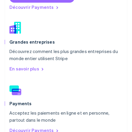
Español
English
Norvège
Découvrir Payments
English
Nouvelle-Zélande
English
Pays-Bas
Nederlands
English
Pologne
Grandes entreprises
English
Découvrez comment les plus grandes entreprises du
Portugal
monde entier utilisent Stripe
Português
English
R.A.S. de Hong Kong, Chine
En savoir plus
English
简体中文
République tchèque
English
Roumanie
English
Royaume-Uni
Payments
English
Acceptez les paiements en ligne et en personne,
Singapour
partout dans le monde
English
简体中文
Slovaquie
Découvrir Payments