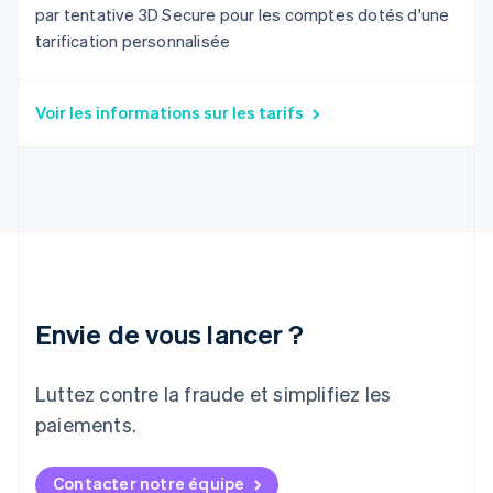
English
par tentative 3D Secure pour les comptes dotés d'une
Inde
tarification personnalisée
English
Irlande
English
Italie
Voir les informations sur les tarifs
Italiano
English
Japon
日本語
English
Lettonie
English
Liechtenstein
Deutsch
English
Lituanie
English
Envie de vous lancer ?
Luxembourg
Français
Deutsch
English
Malaisie
Luttez contre la fraude et simplifiez les
English
简体中文
paiements.
Malte
English
Mexique
Contacter notre équipe