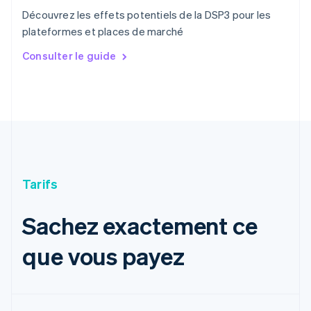
Découvrez les effets potentiels de la DSP3 pour les
plateformes et places de marché
Consulter le guide
Allemagne
Deutsch
English
Australie
English
Autriche
Deutsch
English
Belgique
Nederlands
Français
Deutsch
English
Tarifs
Brésil
Português
English
Bulgarie
Sachez exactement ce
English
Canada
que vous payez
English
Français
Chine continentale
简体中文
English
Chypre