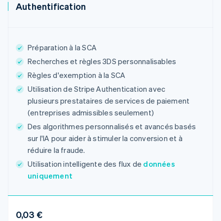
English
Authentification
Croatie
English
Italiano
Danemark
English
Préparation à la SCA
Émirats arabes unis
English
Recherches et règles 3DS personnalisables
Espagne
Règles d'exemption à la SCA
Español
English
Utilisation de Stripe Authentication avec
Estonie
plusieurs prestataires de services de paiement
English
(entreprises admissibles seulement)
États-Unis
English
Español
简体中文
Des algorithmes personnalisés et avancés basés
Finlande
sur l'IA pour aider à stimuler la conversion et à
English
Svenska
réduire la fraude.
France
Français
English
Utilisation intelligente des flux de
données
Gibraltar
uniquement
English
Grèce
English
Hongrie
0,03 €