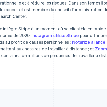
rationnelle et à réduire les risques. Dans son temps li
 le cancer et est membre du conseil d'administration 
Espagne
Lettonie
Español
English
English
earch Center.
Estonie
Liechtenstein
English
Deutsch
English
e intègre Stripe à un moment où sa clientèle en rapide
États-Unis
Lituanie
English
Español
简体中文
English
nomie de 2020.
Instagram utilise Stripe
pour offrir u
Finlande
Luxembourg
ds au profit de causes personnelles ;
Notarize a lancé
English
Svenska
Français
Deutsch
English
France
Malaisie
mettant aux notaires de travailler à distance ; et
Zoom
Français
English
English
简体中文
 centaines de millions de personnes de travailler à dis
Gibraltar
Malte
English
English
Grèce
Mexique
English
Español
English
Hongrie
Norvège
English
English
Inde
Nouvelle-Zélande
English
English
Irlande
Pays-Bas
English
Nederlands
English
Italie
Pologne