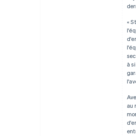
der
« S
l'éq
d'e
l'é
sec
à s
gar
l'a
Ave
au 
mon
d'e
ent