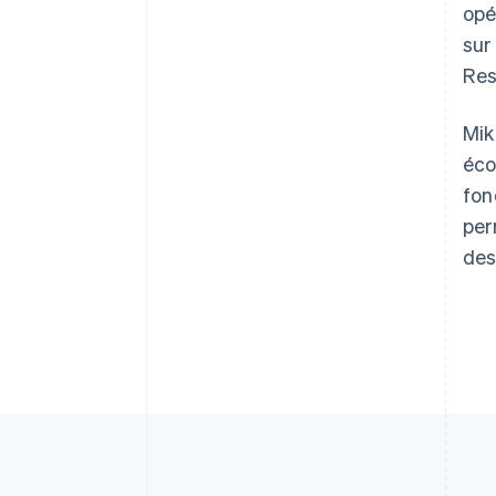
opé
Allemagne
sur
Deutsch
English
Res
Australie
English
Autriche
Mik
Deutsch
English
éco
Belgique
fon
Nederlands
Français
Deutsch
English
Brésil
per
Português
English
des
Bulgarie
English
Canada
English
Français
Chine continentale
简体中文
English
Chypre
English
Croatie
English
Italiano
Danemark