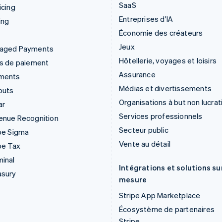
SaaS
icing
Entreprises d'IA
ing
Économie des créateurs
Jeux
aged Payments
Hôtellerie, voyages et loisirs
ns de paiement
Assurance
ments
Médias et divertissements
outs
Organisations à but non lucrat
ar
Services professionnels
enue Recognition
Secteur public
pe Sigma
Vente au détail
pe Tax
inal
Intégrations et solutions su
asury
mesure
Stripe App Marketplace
Écosystème de partenaires
Stripe