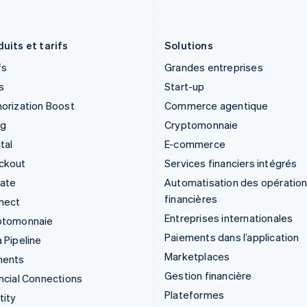
Italiano
English
English
Japon
Portugal
日本語
English
Português
English
uits et tarifs
Solutions
fs
Grandes entreprises
s
Start-up
orization Boost
Commerce agentique
ng
Cryptomonnaie
tal
E-commerce
ckout
Services financiers intégrés
mate
Automatisation des opératio
financières
nect
Entreprises internationales
ptomonnaie
Paiements dans l’application
 Pipeline
Marketplaces
ments
Gestion financière
ncial Connections
Plateformes
tity