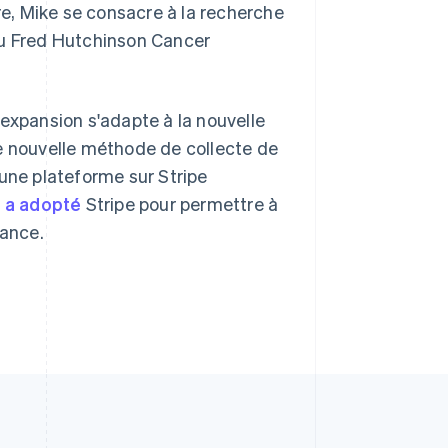
bre, Mike se consacre à la recherche
du Fred Hutchinson Cancer
R.A.S. de Hong Kong, Chine
English
简体中文
République tchèque
English
 expansion s'adapte à la nouvelle
Roumanie
English
ne nouvelle méthode de collecte de
Royaume-Uni
une plateforme sur Stripe
English
Singapour
 a adopté
Stripe pour permettre à
English
简体中文
tance.
Slovaquie
English
Slovénie
English
Italiano
Suède
Svenska
English
Suisse
Deutsch
Français
Italiano
English
Thaïlande
ไทย
English