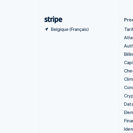
English
Émirats arabes unis
English
Prod
Belgique (Français)
Tari
Atla
Auth
Billi
Capi
Che
Cli
Con
Cry
Data
Ele
Fina
Iden