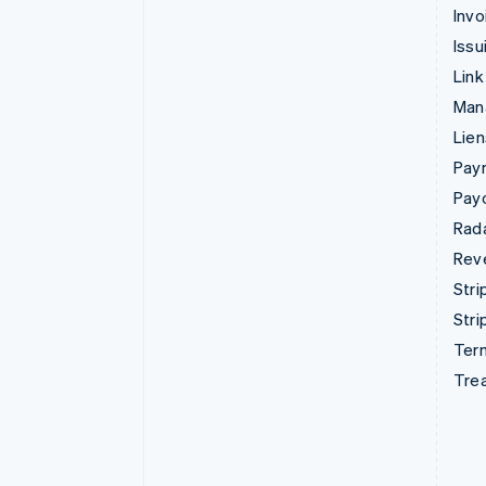
Invo
Issu
Link
Man
Lie
Pay
Pay
Rad
Rev
Stri
Stri
Term
Tre