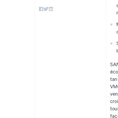
Authorization Boost
Acceptation optimisée
Link
Paiements accélérés
Financial Connections
Comptes financiers associés
SAN
éco
tan
VMw
ven
cro
tou
faç