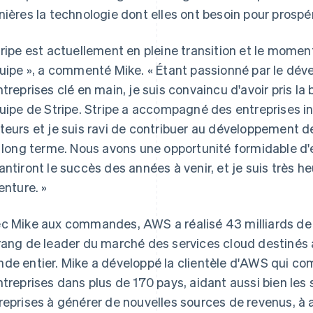
nières la technologie dont elles ont besoin pour prospér
tripe est actuellement en pleine transition et le momen
uipe »,
a commenté Mike.
« Étant passionné par le dé
ntreprises clé en main, je suis convaincu d'avoir pris l
quipe de Stripe. Stripe a accompagné des entreprises i
teurs et je suis ravi de contribuer au développement d
i long terme. Nous avons une opportunité formidable d'é
antiront le succès des années à venir, et je suis très he
venture. »
c Mike aux commandes, AWS a réalisé 43 milliards de d
rang de leader du marché des services cloud destinés a
de entier. Mike a développé la clientèle d'AWS qui com
ntreprises dans plus de 170 pays, aidant aussi bien les
reprises à générer de nouvelles sources de revenus, à a