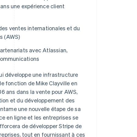
dans une expérience client
Stripe Sessions 2026
des ventes internationales et du
Découvrez comment
es (AWS)
Stripe construit
l’infrastructure
économique de l’IA.
artenariats avec Atlassian,
Regarder la vidéo
 Communications
 développe une infrastructure
e fonction de Mike Clayville en
 36 ans dans la vente pour AWS,
tion et du développement des
 entame une nouvelle étape de sa
 en ligne et les entreprises se
forcera de développer Stripe de
eprises, tout en fournissant à ces