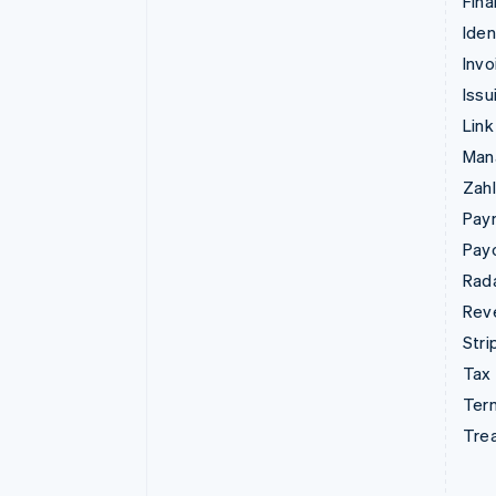
Fina
Iden
Invo
Issu
Link
Man
Zahl
Pay
Pay
Rad
Rev
Stri
Tax
Term
Tre