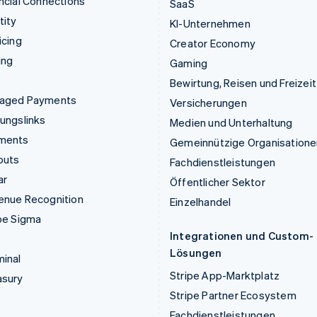
ncial Connections
SaaS
tity
KI-Unternehmen
icing
Creator Economy
ing
Gaming
Bewirtung, Reisen und Freizeit
aged Payments
Versicherungen
ungslinks
Medien und Unterhaltung
ments
Gemeinnützige Organisatione
outs
Fachdienstleistungen
ar
Öffentlicher Sektor
enue Recognition
Einzelhandel
pe Sigma
Integrationen und Custom-
Lösungen
inal
Stripe App-Marktplatz
asury
Stripe Partner Ecosystem
Fachdienstleistungen