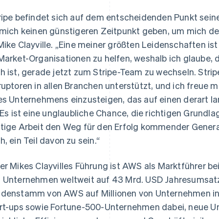
ripe befindet sich auf dem entscheidenden Punkt sein
 mich keinen günstigeren Zeitpunkt geben, um mich 
Mike Clayville.
„Eine meiner größten Leidenschaften ist
Market-Organisationen zu helfen, weshalb ich glaube, da
h ist, gerade jetzt zum Stripe-Team zu wechseln. Stripe
ruptoren in allen Branchen unterstützt, und ich freue 
es Unternehmens einzusteigen, das auf einen derart la
. Es ist eine unglaubliche Chance, die richtigen Grundl
tige Arbeit den Weg für den Erfolg kommender Generat
h, ein Teil davon zu sein.“
er Mikes Clayvilles Führung ist AWS als Marktführer be
 Unternehmen weltweit auf 43 Mrd. USD Jahresumsat
denstamm von AWS auf Millionen von Unternehmen in 
rt-ups sowie Fortune-500-Unternehmen dabei, neue Um