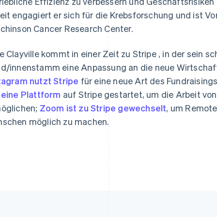
riebliche Effizienz zu verbessern und Geschäftsrisiken 
eit engagiert er sich für die Krebsforschung und ist V
chinson Cancer Research Center.
Indien
Mexiko
English
Español
English
Irland
Neuseeland
e Clayville kommt in einer Zeit zu Stripe , in der sein 
English
English
d/innenstamm eine Anpassung an die neue Wirtschaf
Italien
Niederlande
Italiano
English
Nederlands
English
tagram nutzt Stripe
für eine neue Art des Fundraising
Japan
Norwegen
 eine Plattform
auf Stripe gestartet, um die Arbeit vo
日本語
English
English
Kanada
Österreich
öglichen;
Zoom ist zu Stripe gewechselt
, um Remote-
English
Français
Deutsch
English
schen möglich zu machen.
Kroatien
Polen
English
Italiano
English
Lettland
Portugal
English
Português
English
Liechtenstein
Rumänien
Deutsch
English
English
Litauen
Schweden
English
Svenska
English
Luxemburg
Schweiz
Français
Deutsch
English
Deutsch
Français
Italiano
English