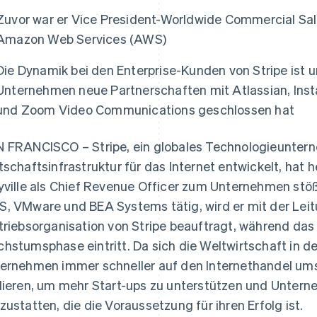
ung
Zuvor war er Vice President-Worldwide Commercial Sa
Amazon Web Services (AWS)
Die Dynamik bei den Enterprise-Kunden von Stripe ist
Unternehmen neue Partnerschaften mit Atlassian, Inst
und Zoom Video Communications geschlossen hat
 FRANCISCO – Stripe, ein globales Technologieuntern
tschaftsinfrastruktur für das Internet entwickelt, hat
yville als Chief Revenue Officer zum Unternehmen stöß
, VMware und BEA Systems tätig, wird er mit der Lei
triebsorganisation von Stripe beauftragt, während da
hstumsphase eintritt. Da sich die Weltwirtschaft in d
ernehmen immer schneller auf den Internethandel umste
lieren, um mehr Start-ups zu unterstützen und Untern
zustatten, die die Voraussetzung für ihren Erfolg ist.