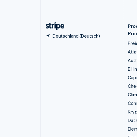
Gibraltar
English
Griechenland
English
Pro
Pre
Deutschland (Deutsch)
Prei
Atla
Auth
Billi
Capi
Che
Cli
Con
Kry
Data
Ele