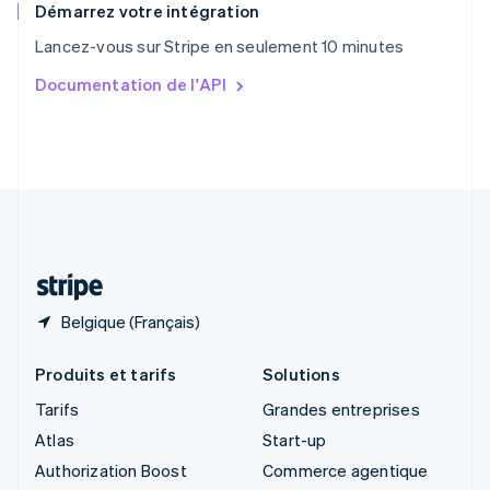
English
Démarrez votre intégration
Singapour
Lancez-vous sur Stripe en seulement 10 minutes
English
简体中文
Slovaquie
Documentation de l'API
English
Slovénie
English
Italiano
Suède
Svenska
English
Suisse
Deutsch
Français
Italiano
English
Thaïlande
ไทย
English
Belgique (Français)
Produits et tarifs
Solutions
Tarifs
Grandes entreprises
Atlas
Start-up
Authorization Boost
Commerce agentique