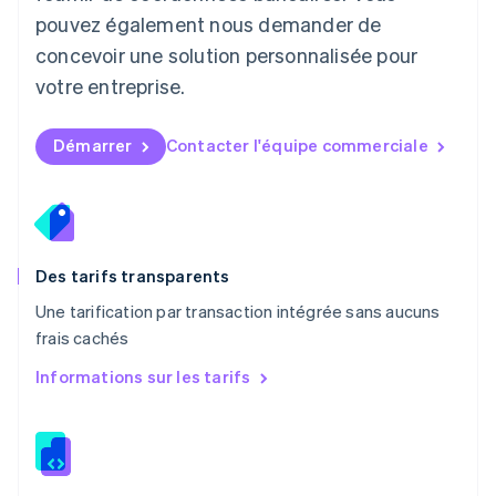
English
简体中文
pouvez également nous demander de
Malte
concevoir une solution personnalisée pour
English
Mexique
votre entreprise.
Español
English
Norvège
English
Démarrer
Contacter l'équipe commerciale
Nouvelle-Zélande
English
Pays-Bas
Nederlands
English
Pologne
English
Des tarifs transparents
Portugal
Une tarification par transaction intégrée sans aucuns
Português
English
frais cachés
R.A.S. de Hong Kong, Chine
English
简体中文
Informations sur les tarifs
République tchèque
English
Roumanie
English
Royaume-Uni