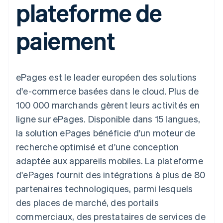
plateforme de
UI flexibles
Recognition
l’application
Gérer des
Moyens de
Comptabilité
Entreprise
Marketplaces
abonnements
paiement
automatisée
Gestion financière
Proposer une
paiement
Accès à plus
Stripe Sigma
Feuille de route
Plateformes
facturation à l'usage
de 125
Rapports
produits
SaaS
Émettre des cartes
Terminal
personnalisés
Sessions : conférence
bancaires adossées à
Paiements en
Data Pipeline
annuelle
des stablecoins
personne
Synchronisation
Carrières
Fournir et gérer des
ePages est le leader européen des solutions
Authorization
des données
Communiqués de
services avec des
Par secteur
Boost
presse
agents
d'e-commerce basées dans le cloud. Plus de
Acceptation
Stripe Press
100 000 marchands gèrent leurs activités en
optimisée
Entreprises d'IA
Link
Économie des
ligne sur ePages. Disponible dans 15 langues,
Paiements
créateurs
Ressources
Jeux
la solution ePages bénéficie d'un moteur de
accélérés
Contact
Hôtellerie, voyages et
Financial
recherche optimisé et d'une conception
loisirs
Intégrations
Connections
Contacter notre équipe
Assurance
d'applications
Comptes
adaptée aux appareils mobiles. La plateforme
Médias et
Exemples de code
financiers
Devenir partenaire
d'ePages fournit des intégrations à plus de 80
divertissements
Blog des développeurs
associés
Organisations à but
partenaires technologiques, parmi lesquels
non lucratif
État de l'API
des places de marché, des portails
Services aux
Plus
entreprises
commerciaux, des prestataires de services de
Product roadmap
Secteur public