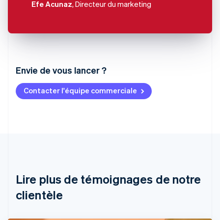
Efe Acunaz
, Directeur du marketing
Envie de vous lancer ?
Contacter l'équipe commerciale
Allemagne
Deutsch
English
Australie
English
Autriche
Deutsch
English
Belgique
Nederlands
Français
Deutsch
English
Brésil
Lire plus de témoignages de notre
Português
English
clientèle
Bulgarie
English
Canada