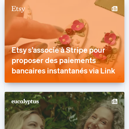
English
Français
Chine continentale
简体中文
English
Chypre
English
Croatie
English
Italiano
Danemark
Etsy s’associe à Stripe pour
English
Émirats arabes unis
proposer des paiements
English
Espagne
bancaires instantanés via Link
Español
English
Estonie
English
États-Unis
English
Español
简体中文
Finlande
English
Svenska
France
Français
English
Gibraltar