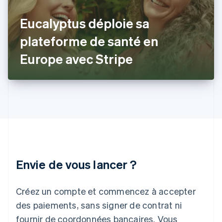
English
Grèce
Eucalyptus déploie sa
English
Hongrie
plateforme de santé en
English
Inde
Europe avec Stripe
English
Irlande
English
Italie
Italiano
English
Japon
日本語
English
Lettonie
English
Liechtenstein
Envie de vous lancer ?
Deutsch
English
Lituanie
English
Créez un compte et commencez à accepter
Luxembourg
des paiements, sans signer de contrat ni
Français
Deutsch
English
Malaisie
fournir de coordonnées bancaires. Vous