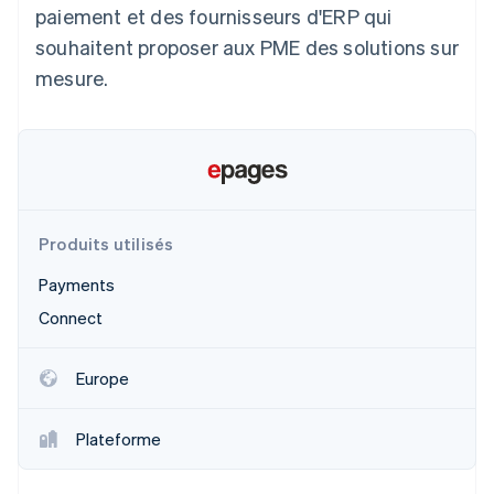
paiement et des fournisseurs d'ERP qui
Découvrez les prochaines évolutions
Commerce en ligne
souhaitent proposer aux PME des solutions sur
Radar
Prévention de la fraude
mesure.
Écosystème
Atlas
Constitution de start-up
Partenaires
Climate
Stripe App Marketplace
Élimination du carbone
Identity
Vérification de l'identité
Produits utilisés
Payments
Connect
Stripe Sessions 2026
Europe
Découvrez comment Stripe construit l’infrastructure écono
Regarder la vidéo
Plateforme