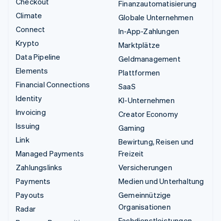
Checkout
Finanzautomatisierung
Climate
Globale Unternehmen
Connect
In-App-Zahlungen
Krypto
Marktplätze
Data Pipeline
Geldmanagement
Elements
Plattformen
Financial Connections
SaaS
Identity
KI-Unternehmen
Invoicing
Creator Economy
Issuing
Gaming
Link
Bewirtung, Reisen und
Managed Payments
Freizeit
Zahlungslinks
Versicherungen
Payments
Medien und Unterhaltung
Payouts
Gemeinnützige
Organisationen
Radar
Fachdienstleistungen