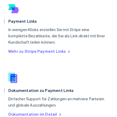
English
Schweden
Svenska
English
Schweiz
Payment Links
Deutsch
Français
Italiano
English
In wenigen Klicks erstellen Sie mit Stripe eine
Singapur
English
简体中文
komplette Bezahlseite, die Sie als Link direkt mit Ihrer
Slowakei
Kundschaft teilen können.
English
Mehr zu Stripe Payment Links
Slowenien
English
Italiano
Sonderverwaltungsregion Hongkong,
China
English
简体中文
Spanien
Español
English
Dokumentation zu Payment Links
Thailand
ไทย
English
Einfacher Support für Zahlungen an mehrere Parteien
Tschechische Republik
und globale Auszahlungen.
English
Ungarn
Dokumentation im Detail
English