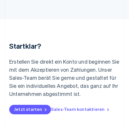
English
Luxemburg
Français
Deutsch
English
Malaysia
English
简体中文
Malta
English
Startklar?
Mexiko
Español
English
Neuseeland
Erstellen Sie direkt ein Konto und beginnen Sie
English
mit dem Akzeptieren von Zahlungen. Unser
Niederlande
Nederlands
English
Sales-Team berät Sie gerne und gestaltet für
Norwegen
Sie ein individuelles Angebot, das ganz auf Ihr
English
Österreich
Unternehmen abgestimmt ist.
Deutsch
English
Polen
Jetzt starten
Sales-Team kontaktieren
English
Portugal
Português
English
Rumänien