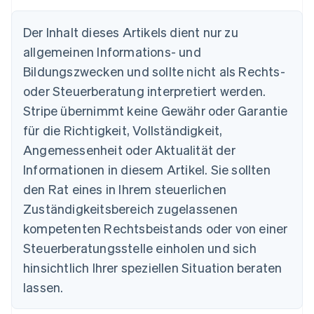
Der Inhalt dieses Artikels dient nur zu
allgemeinen Informations- und
Australien
Bildungszwecken und sollte nicht als Rechts-
English
Belgien
oder Steuerberatung interpretiert werden.
Nederlands
Français
Deutsch
English
Stripe übernimmt keine Gewähr oder Garantie
Brasilien
für die Richtigkeit, Vollständigkeit,
Português
English
Bulgarien
Angemessenheit oder Aktualität der
English
Informationen in diesem Artikel. Sie sollten
Dänemark
English
den Rat eines in Ihrem steuerlichen
Deutschland
Zuständigkeitsbereich zugelassenen
Deutsch
English
Estland
kompetenten Rechtsbeistands oder von einer
English
Steuerberatungsstelle einholen und sich
Festlandchina
hinsichtlich Ihrer speziellen Situation beraten
简体中文
English
Finnland
lassen.
English
Svenska
Frankreich