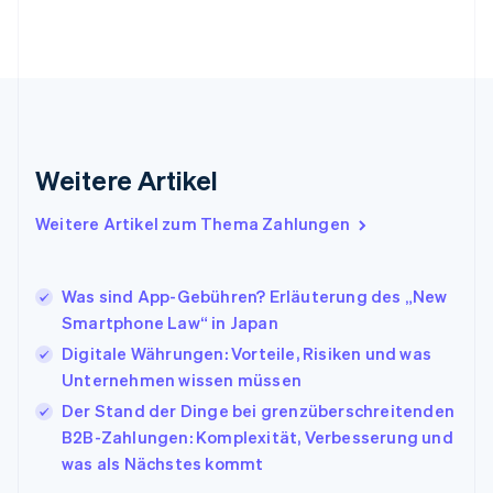
Français
English
Gibraltar
English
Griechenland
English
Indien
English
Weitere Artikel
Irland
English
Italien
Weitere Artikel zum Thema Zahlungen
Italiano
English
Japan
日本語
English
Was sind App-Gebühren? Erläuterung des „New
Kanada
Smartphone Law“ in Japan
English
Français
Digitale Währungen: Vorteile, Risiken und was
Kroatien
English
Italiano
Unternehmen wissen müssen
Lettland
Der Stand der Dinge bei grenzüberschreitenden
English
B2B-Zahlungen: Komplexität, Verbesserung und
Liechtenstein
was als Nächstes kommt
Deutsch
English
Litauen