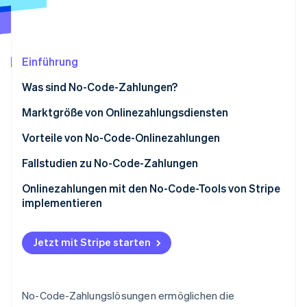
Betrugsprävention
Ecosystem
Atlas
Start-up-Gründung
Partner
Stripe App-Marktplatz
Climate
Einführung
CO₂-Entnahme
Was sind No-Code-Zahlungen?
Marktgröße von Onlinezahlungsdiensten
Vorteile von No-Code-Onlinezahlungen
Stripe-Sessions 2026
Fallstudien zu No-Code-Zahlungen
Erfahren Sie, wie Stripe Lösungen für die Wirtschaft
Jetzt ansehen
Zahlungssysteme für E-Commerce Websites und
Onlinezahlungen mit den No-Code-Tools von Stripe
Apps
implementieren
Backoffice-Arbeit vereinfachen
Link teilen
Jetzt mit Stripe starten
QR-Code erstellen
Schaltfläche einbetten
No-Code-Zahlungslösungen ermöglichen die