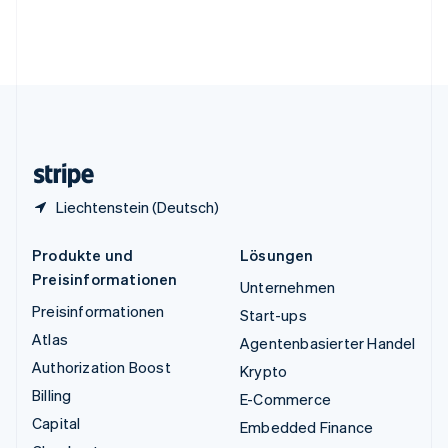
Vereinigte Arabische Emirate
English
Vereinigte Staaten
English
Español
简体中文
Vereinigtes Königreich
English
Zypern
English
Liechtenstein (Deutsch)
Produkte und
Lösungen
Preisinformationen
Unternehmen
Preisinformationen
Start-ups
Atlas
Agentenbasierter Handel
Authorization Boost
Krypto
Billing
E-Commerce
Capital
Embedded Finance