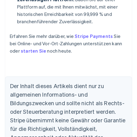
Plattform auf, die mit Ihnen mitwächst, mit einer
historischen Erreichbarkeit von 99,999 % und
branchenführender Zuverlässigkeit.
Erfahren Sie mehr darüber, wie
Stripe Payments
Sie
bei Online- und Vor-Ort-Zahlungen unterstützen kann
oder
starten Sie
noch heute.
Der Inhalt dieses Artikels dient nur zu
allgemeinen Informations- und
Bildungszwecken und sollte nicht als Rechts-
oder Steuerberatung interpretiert werden.
Australien
English
Stripe übernimmt keine Gewähr oder Garantie
Belgien
für die Richtigkeit, Vollständigkeit,
Nederlands
Français
Deutsch
English
Brasilien