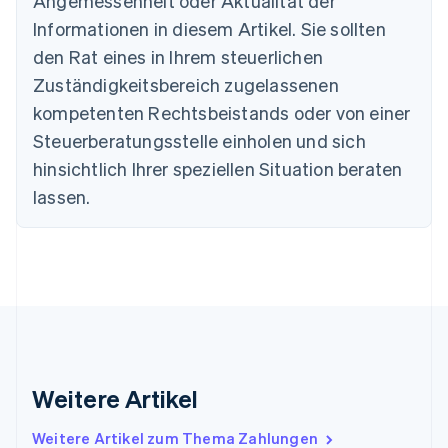
Angemessenheit oder Aktualität der
Português
English
Informationen in diesem Artikel. Sie sollten
Bulgarien
den Rat eines in Ihrem steuerlichen
English
Dänemark
Zuständigkeitsbereich zugelassenen
English
kompetenten Rechtsbeistands oder von einer
Deutschland
Steuerberatungsstelle einholen und sich
Deutsch
English
Estland
hinsichtlich Ihrer speziellen Situation beraten
English
lassen.
Festlandchina
简体中文
English
Finnland
English
Svenska
Frankreich
Français
English
Gibraltar
English
Griechenland
English
Weitere Artikel
Indien
English
Weitere Artikel zum Thema Zahlungen
Irland