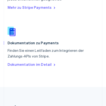
English
Mehr zu Stripe Payments
Slowenien
English
Italiano
Sonderverwaltungsregion Hongkong,
China
English
简体中文
Spanien
Español
English
Dokumentation zu Payments
Thailand
ไทย
English
Finden Sie einen Leitfaden zum Integrieren der
Tschechische Republik
Zahlungs-APIs von Stripe.
English
Ungarn
Dokumentation im Detail
English
Vereinigte Arabische Emirate
English
Vereinigte Staaten
English
Español
简体中文
Vereinigtes Königreich
English
Zypern
English