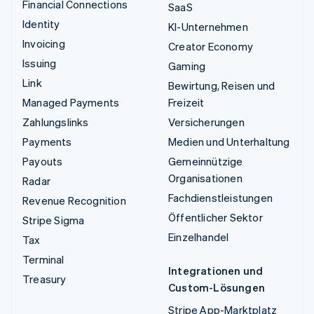
Financial Connections
SaaS
Identity
KI-Unternehmen
Invoicing
Creator Economy
Issuing
Gaming
Link
Bewirtung, Reisen und
Managed Payments
Freizeit
Zahlungslinks
Versicherungen
Payments
Medien und Unterhaltung
Payouts
Gemeinnützige
Organisationen
Radar
Fachdienstleistungen
Revenue Recognition
Öffentlicher Sektor
Stripe Sigma
Einzelhandel
Tax
Terminal
Integrationen und
Treasury
Custom-Lösungen
Stripe App-Marktplatz