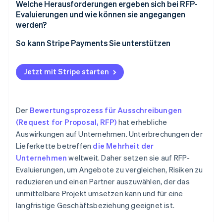
begrenzen
Welche Herausforderungen ergeben sich bei RFP-
Evaluierungen und wie können sie angegangen
4. Finanzielle von technischer Überprüfung trennen
werden?
5. Für Vielfalt im Ausschuss sorgen und
So kann Stripe Payments Sie unterstützen
abweichende Meinungen fördern
6. Diskussionen basierend auf Beweisen führen
Jetzt mit Stripe starten
Der
Bewertungsprozess für Ausschreibungen
(Request for Proposal, RFP)
hat erhebliche
Auswirkungen auf Unternehmen. Unterbrechungen der
Lieferkette betreffen
die Mehrheit der
Unternehmen
weltweit. Daher setzen sie auf RFP-
Evaluierungen, um Angebote zu vergleichen, Risiken zu
reduzieren und einen Partner auszuwählen, der das
unmittelbare Projekt umsetzen kann und für eine
langfristige Geschäftsbeziehung geeignet ist.