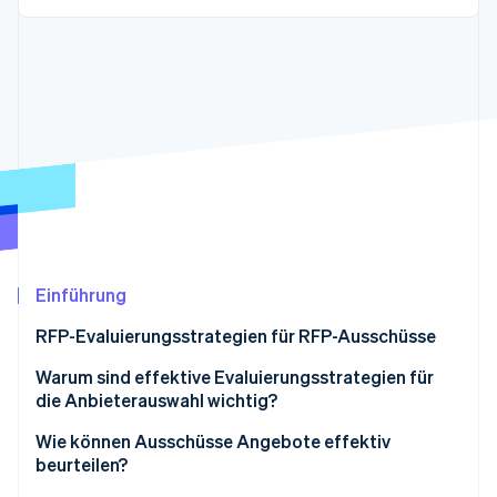
Betrugsprävention
Ecosystem
Atlas
Start-up-Gründung
Partner
Stripe App-Marktplatz
Climate
CO₂-Entnahme
Stripe-Sessions 2026
Erfahren Sie, wie Stripe Lösungen für die Wirtschaft
Jetzt ansehen
Einführung
RFP-Evaluierungsstrategien für RFP-Ausschüsse
1. Mit einer unabhängigen Bewertung beginnen
Warum sind effektive Evaluierungsstrategien für
die Anbieterauswahl wichtig?
2. Eindeutige Kriterien und kalibrierte
Bewertungsmethoden verwenden
Wie können Ausschüsse Angebote effektiv
beurteilen?
3. Voreingenommenheit aufgrund des Rufes