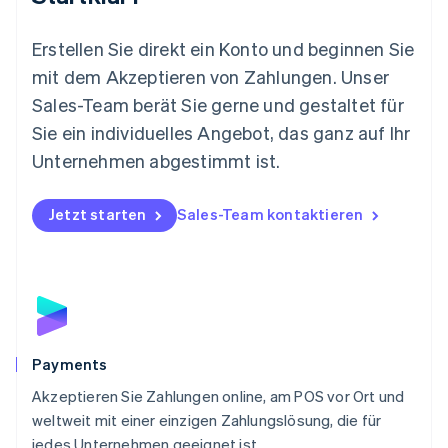
Español
English
Neuseeland
Erstellen Sie direkt ein Konto und beginnen Sie
English
mit dem Akzeptieren von Zahlungen. Unser
Niederlande
Nederlands
English
Sales-Team berät Sie gerne und gestaltet für
Norwegen
Sie ein individuelles Angebot, das ganz auf Ihr
English
Österreich
Unternehmen abgestimmt ist.
Deutsch
English
Polen
Jetzt starten
Sales-Team kontaktieren
English
Portugal
Português
English
Rumänien
English
Schweden
Svenska
English
Schweiz
Payments
Deutsch
Français
Italiano
English
Akzeptieren Sie Zahlungen online, am POS vor Ort und
Singapur
English
简体中文
weltweit mit einer einzigen Zahlungslösung, die für
Slowakei
jedes Unternehmen geeignet ist.