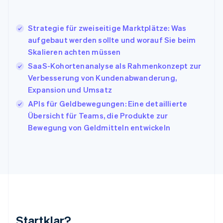
English
Italien
Strategie für zweiseitige Marktplätze: Was
Italiano
English
Japan
aufgebaut werden sollte und worauf Sie beim
日本語
English
Skalieren achten müssen
Kanada
SaaS-Kohortenanalyse als Rahmenkonzept zur
English
Français
Verbesserung von Kundenabwanderung,
Kroatien
English
Italiano
Expansion und Umsatz
Lettland
APIs für Geldbewegungen: Eine detaillierte
English
Übersicht für Teams, die Produkte zur
Liechtenstein
Bewegung von Geldmitteln entwickeln
Deutsch
English
Litauen
English
Luxemburg
Français
Deutsch
English
Malaysia
English
简体中文
Malta
English
Startklar?
Mexiko