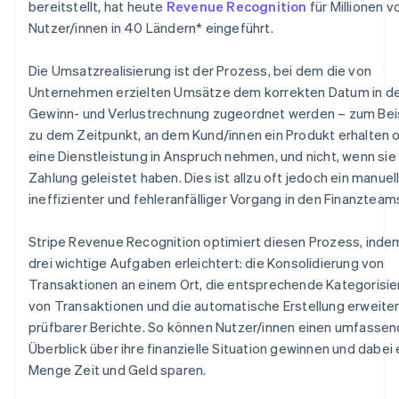
Betrugsprävention
bereitstellt, hat heute
Revenue Recognition
für Millionen v
Ecosystem
Nutzer/innen in 40 Ländern* eingeführt.
Atlas
Start-up-Gründung
Partner
Stripe App-Marktplatz
Die Umsatzrealisierung ist der Prozess, bei dem die von
Climate
Unternehmen erzielten Umsätze dem korrekten Datum in d
CO₂-Entnahme
Gewinn- und Verlustrechnung zugeordnet werden – zum Beis
zu dem Zeitpunkt, an dem Kund/innen ein Produkt erhalten 
eine Dienstleistung in Anspruch nehmen, und nicht, wenn sie
Zahlung geleistet haben. Dies ist allzu oft jedoch ein manuell
Stripe-Sessions 2026
ineffizienter und fehleranfälliger Vorgang in den Finanzteam
Erfahren Sie, wie Stripe Lösungen für die Wirtschaft
Jetzt ansehen
Stripe Revenue Recognition optimiert diesen Prozess, inde
drei wichtige Aufgaben erleichtert: die Konsolidierung von
Transaktionen an einem Ort, die entsprechende Kategorisi
von Transaktionen und die automatische Erstellung erweiter
prüfbarer Berichte. So können Nutzer/innen einen umfasse
Überblick über ihre finanzielle Situation gewinnen und dabei 
Menge Zeit und Geld sparen.