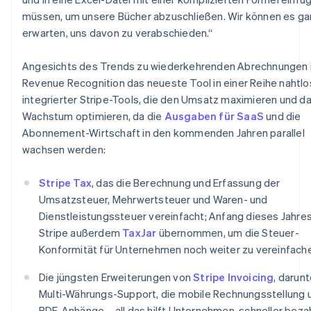
English
müssen, um unsere Bücher abzuschließen. Wir können es gar
Mexiko
erwarten, uns davon zu verabschieden.“
Español
English
Neuseeland
Angesichts des Trends zu wiederkehrenden Abrechnungen 
English
Revenue Recognition das neueste Tool in einer Reihe nahtlo
Niederlande
integrierter Stripe-Tools, die den Umsatz maximieren und d
Nederlands
English
Norwegen
Wachstum optimieren, da die
Ausgaben für SaaS
und die
English
Abonnement-Wirtschaft in den kommenden Jahren parallel
Österreich
wachsen werden:
Deutsch
English
Polen
Stripe Tax
, das die Berechnung und Erfassung der
English
Portugal
Umsatzsteuer, Mehrwertsteuer und Waren- und
Português
English
Dienstleistungssteuer vereinfacht; Anfang dieses Jahres
Rumänien
Stripe außerdem
TaxJar
übernommen, um die Steuer-
English
Konformität für Unternehmen noch weiter zu vereinfach
Schweden
Svenska
English
Die jüngsten Erweiterungen von
Stripe Invoicing
, darunt
Schweiz
Multi-Währungs-Support, die mobile Rechnungsstellung 
Deutsch
Français
Italiano
English
Singapur
PDF-Anhänge – all das hilft Unternehmen, schneller bezah