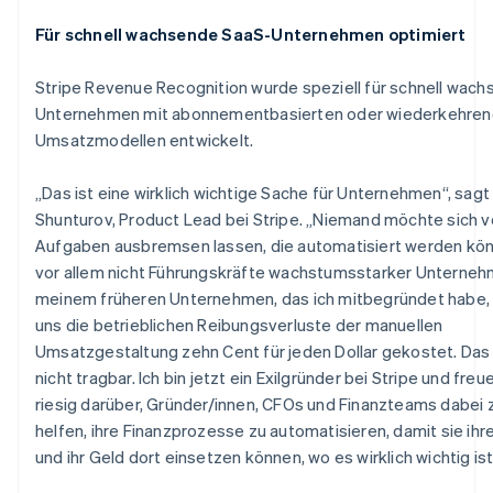
Belgien
Nederlands
Français
Deutsch
English
Für schnell wachsende SaaS-Unternehmen optimiert
Brasilien
Português
English
Stripe Revenue Recognition wurde speziell für schnell wac
Bulgarien
Unternehmen mit abonnementbasierten oder wiederkehre
English
Dänemark
Umsatzmodellen entwickelt.
English
Deutschland
„Das ist eine wirklich wichtige Sache für Unternehmen“, sagt
Deutsch
English
Shunturov, Product Lead bei Stripe. „Niemand möchte sich 
Estland
Aufgaben ausbremsen lassen, die automatisiert werden kö
English
Festlandchina
vor allem nicht Führungskräfte wachstumsstarker Unternehm
简体中文
English
meinem früheren Unternehmen, das ich mitbegründet habe,
Finnland
uns die betrieblichen Reibungsverluste der manuellen
English
Svenska
Umsatzgestaltung zehn Cent für jeden Dollar gekostet. Das 
Frankreich
nicht tragbar. Ich bin jetzt ein Exilgründer bei Stripe und freu
Français
English
Gibraltar
riesig darüber, Gründer/innen, CFOs und Finanzteams dabei 
English
helfen, ihre Finanzprozesse zu automatisieren, damit sie ihr
Griechenland
und ihr Geld dort einsetzen können, wo es wirklich wichtig ist
English