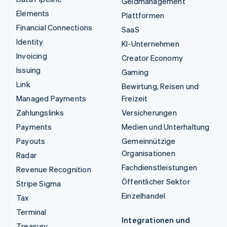
Geldmanagement
Elements
Plattformen
Financial Connections
SaaS
Identity
KI-Unternehmen
Invoicing
Creator Economy
Issuing
Gaming
Link
Bewirtung, Reisen und
Managed Payments
Freizeit
Zahlungslinks
Versicherungen
Payments
Medien und Unterhaltung
Payouts
Gemeinnützige
Organisationen
Radar
Fachdienstleistungen
Revenue Recognition
Öffentlicher Sektor
Stripe Sigma
Einzelhandel
Tax
Terminal
Integrationen und
Treasury