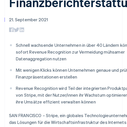
Finanzberichterstatt
Data Pipeline
Geldmanagement
Marktplatz auf
Zugriff auf mehr als
Datensynchronisierung
Produkt-Roadmap
Plattformen
Grundlagen der
125
Stripe Sessions
SaaS
Abonnementverwaltung
Terminal
Karriere
21. September 2021
Zahlungen vor Ort
Newsroom
So setzen Sie
Authorization
Stripe Press
nutzungsbasierte
Boost
Abrechnung um
Nach Branche
Optimierung der
Stablecoin-gestützte
Autorisierungsraten
Schnell wachsende Unternehmen in über 40 Ländern kö
Karten ausgeben: So
Link
KI-Unternehmen
Kontakt
geht´s
sofort Revenue Recognition zur Vermeidung mühsamer
Beschleunigter
Creator Economy
Bereitstellung und
Datenaggregation nutzen
Bezahlvorgang
Gaming
Verwaltung von
Sales-Team
Financial
Bewirtung, Reisen und
Diensten mit Agenten
kontaktieren
Connections
Freizeit
Mit wenigen Klicks können Unternehmen genaue und prü
Partner werden
Verbundene
Versicherungen
Finanzpräsentationen erstellen
Medien und
Finanzdaten
Unterhaltung
Revenue Recognition wird Teil der integrierten Produktp
Ressourcen
Gemeinnützige
von Stripe, mit der Nutzer/innen ihr Wachstum optimiere
Organisationen
Fachdienstleistungen
App-Integrationen
ihre Umsätze effizient verwalten können
Mehr
Öffentlicher Sektor
Code-Beispiele
Product roadmap
Einzelhandel
Entwickler-Blog
Ausblick
SAN FRANCISCO – Stripe, ein globales Technologieunterne
API-Status
das Lösungen für die Wirtschaftsinfrastruktur des Internets
Radar