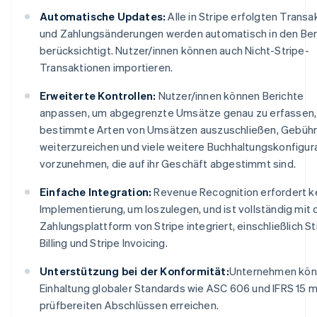
Automatische Updates:
Alle in Stripe erfolgten Transa
und Zahlungsänderungen werden automatisch in den Ber
berücksichtigt. Nutzer/innen können auch Nicht-Stripe-
Transaktionen importieren.
Erweiterte Kontrollen:
Nutzer/innen können Berichte
anpassen, um abgegrenzte Umsätze genau zu erfassen,
bestimmte Arten von Umsätzen auszuschließen, Gebüh
weiterzureichen und viele weitere Buchhaltungskonfigur
vorzunehmen, die auf ihr Geschäft abgestimmt sind.
Einfache Integration:
Revenue Recognition erfordert ke
Implementierung, um loszulegen, und ist vollständig mit 
Zahlungsplattform von Stripe integriert, einschließlich St
Billing und Stripe Invoicing.
Unterstützung bei der Konformität:
Unternehmen kön
Einhaltung globaler Standards wie ASC 606 und IFRS 15 m
Australien
prüfbereiten Abschlüssen erreichen.
English