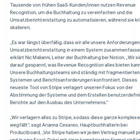
Indien
Tausende von frühen SaaS-Kunden/innen nutzen Revenue
English
Recognition, um die Buchhaltung zu vereinfachen und die
Irland
Umsatzberichterstattung zu automatisieren, während sie kr
English
Italien
skalieren.
Italiano
English
Japan
„Es war längst überfällig, dass wir alle unsere Anforderungen
日本語
English
Umsatzberichterstattung in einem System zusammenfasse
Kanada
erklärt Nic Malianni, Leiter der Buchhaltung bei Notion. „Wir s
English
Français
Kroatien
darauf gespannt, was Revenue Recognition alles bieten kann
English
Italiano
Unsere Buchhaltungsteams sind ständig mit fragmentierten
Lettland
Systemen und Berichtsanforderungen konfrontiert. Dieses
English
neueste Tool von Stripe verlagert unseren Fokus von der
Liechtenstein
Abstimmung der Systeme und dem Erstellen benutzerdefini
Deutsch
English
Litauen
Berichte auf den Ausbau des Unternehmens.“
English
Luxemburg
„Wir verlagern alles zu Stripe, sodass diese ganze komplexe
Français
Deutsch
English
wegfällt“, sagt Arianna Cesareo, Hauptbuchhalterin bei
Malaysia
Productboard. „Vor Stripe haben wir jeden Vertrag manuell p
English
简体中文
Malta
und in eine Excel-Datei mit einer komplizierten Formel einfü