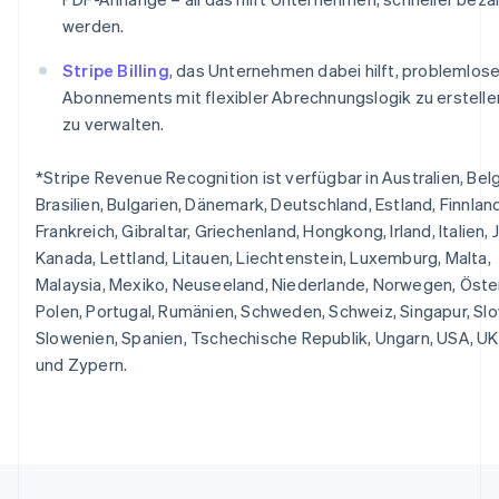
English
简体中文
werden.
Slowakei
English
Stripe Billing
, das Unternehmen dabei hilft, problemlose
Slowenien
Abonnements mit flexibler Abrechnungslogik zu erstelle
English
Italiano
zu verwalten.
Sonderverwaltungsregion Hongkong,
China
*Stripe Revenue Recognition ist verfügbar in Australien, Belg
English
简体中文
Brasilien, Bulgarien, Dänemark, Deutschland, Estland, Finnland
Spanien
Frankreich, Gibraltar, Griechenland, Hongkong, Irland, Italien, 
Español
English
Thailand
Kanada, Lettland, Litauen, Liechtenstein, Luxemburg, Malta,
ไทย
English
Malaysia, Mexiko, Neuseeland, Niederlande, Norwegen, Öster
Tschechische Republik
Polen, Portugal, Rumänien, Schweden, Schweiz, Singapur, Slo
English
Slowenien, Spanien, Tschechische Republik, Ungarn, USA, UK
Ungarn
und Zypern.
English
Vereinigte Arabische Emirate
English
Vereinigte Staaten
English
Español
简体中文
Vereinigtes Königreich