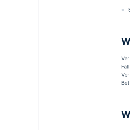
W
Ver
Fäl
Ver
Bet
W