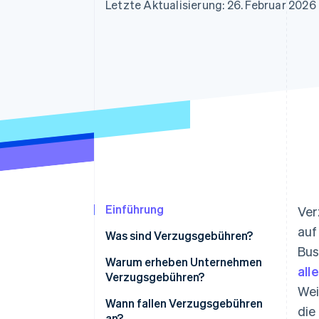
Optimierung der
Datensynchronisier
Letzte Aktualisierung: 26. Februar 2026
Autorisierungsraten
Link
Beschleunigter Bezahlvorgang
Financial Connections
Verbundene Finanzdaten
Einführung
Ver
auf
Was sind Verzugsgebühren?
Bus
Warum erheben Unternehmen
all
Verzugsgebühren?
Wei
Wann fallen Verzugsgebühren
die
an?