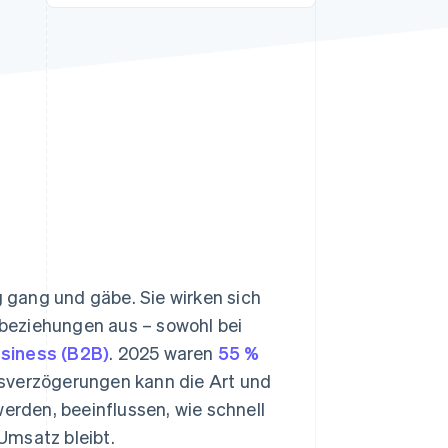
Stripe-Sessions 2026
Erfahren Sie, wie Stripe
Lösungen für die
Wirtschaftsinfrastruktur
für KI aufbaut.
Jetzt ansehen
 gang und gäbe. Sie wirken sich
beziehungen aus – sowohl bei
siness (B2B)
. 2025 waren
55 %
gsverzögerungen kann die Art und
rden, beeinflussen, wie schnell
Umsatz bleibt.