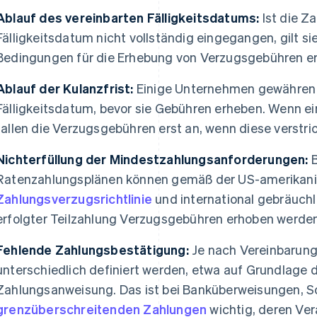
Ablauf des vereinbarten Fälligkeitsdatums:
Ist die Z
Fälligkeitsdatum nicht vollständig eingegangen, gilt sie
Bedingungen für die Erhebung von Verzugsgebühren erf
Ablauf der Kulanzfrist:
Einige Unternehmen gewähren 
Fälligkeitsdatum, bevor sie Gebühren erheben. Wenn ein
fallen die Verzugsgebühren erst an, wenn diese verstric
Nichterfüllung der Mindestzahlungsanforderungen:
B
Ratenzahlungsplänen können gemäß der US-amerikan
Zahlungsverzugsrichtlinie
und international gebräuchl
erfolgter Teilzahlung Verzugsgebühren erhoben werden
Fehlende Zahlungsbestätigung:
Je nach Vereinbarung
unterschiedlich definiert werden, etwa auf Grundlage
Zahlungsanweisung. Das ist bei Banküberweisungen, S
grenzüberschreitenden Zahlungen
wichtig, deren Ver