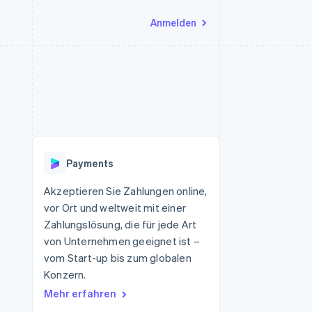
Anmelden
Ressourcen
Ecosystem
Kontakt
nd Marktplätze
Mehr
App-Integrationen
Partner
Sales-Team kontaktieren
Product roadmap
Code-Beispiele
Stripe App-Marktplatz
Partner werden
Ausblick
 Plattformen
Entwickler-Blog
 platforms
eit
API-Status
Radar
Betrugsprävention
eistungen
Payments
Atlas
onen
virtuelle Karten
Start-up-Gründung
Akzeptieren Sie Zahlungen online,
vor Ort und weltweit mit einer
Climate
CO₂-Entnahme
Zahlungslösung, die für jede Art
von Unternehmen geeignet ist –
Identity
Online-Identitätsprüfung
vom Start-up bis zum globalen
Konzern.
Mehr erfahren