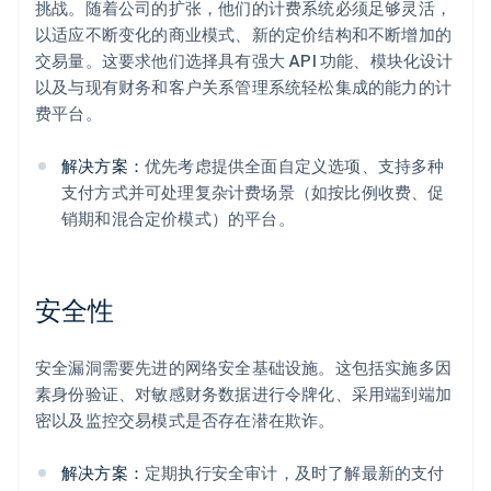
挑战。随着公司的扩张，他们的计费系统必须足够灵活，
以适应不断变化的商业模式、新的定价结构和不断增加的
交易量。这要求他们选择具有强大 API 功能、模块化设计
以及与现有财务和客户关系管理系统轻松集成的能力的计
费平台。
解决方案：
优先考虑提供全面自定义选项、支持多种
支付方式并可处理复杂计费场景（如按比例收费、促
销期和混合定价模式）的平台。
阿联酋
English
安全性
爱尔兰
English
爱沙尼亚
安全漏洞需要先进的网络安全基础设施。这包括实施多因
English
素身份验证、对敏感财务数据进行令牌化、采用端到端加
奥地利
密以及监控交易模式是否存在潜在欺诈。
Deutsch
English
澳大利亚
解决方案：
定期执行安全审计，及时了解最新的支付
English