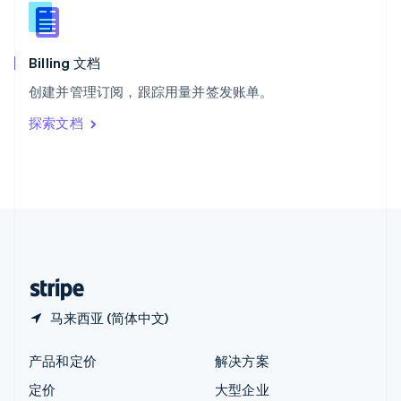
新西兰
English
匈牙利
English
Billing 文档
意大利
创建并管理订阅，跟踪用量并签发账单。
Italiano
English
印度
探索文档
English
英国
English
直布罗陀
English
中国内地
简体中文
English
中国香港特别行政区
English
简体中文
马来西亚 (简体中文)
产品和定价
解决方案
定价
大型企业