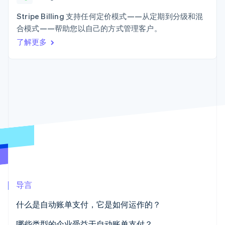
Authorization
Stripe Sigma
产品路线图
SaaS
Boost
自定义报告
Sessions 年度大会
Stripe Billing 支持任何定价模式——从定期到分级和混
支付成功率优
Data Pipeline
招聘
合模式——帮助您以自己的方式管理客户。
化
数据同步
资讯中心
Link
资源
了解更多
Stripe Press
加速结账
按行业
应用集成
AI 企业
代码示例
创作者经济
开发者博客
联系
游戏
API 状态
更多
酒店、旅游与休闲
联系销售
Product roadmap
保险
成为合作伙伴
了解未来规划
媒体与娱乐
非营利组织
Radar
专业服务
欺诈防范
公共部门
Atlas
零售
初创企业注册
Climate
碳移除
导言
生态系统
什么是自动账单支付，它是如何运作的？
合作伙伴
Stripe App Marketplace
哪些类型的企业受益于自动账单支付？