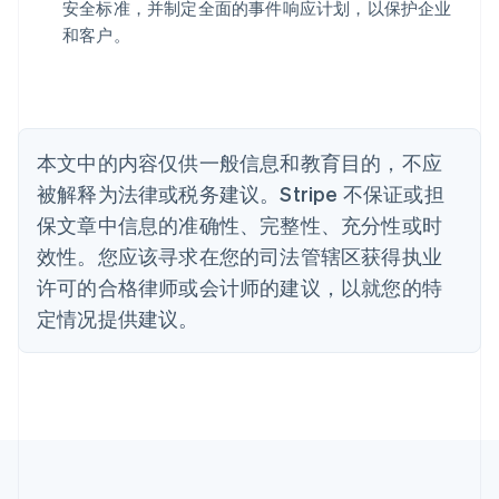
巴西
安全标准，并制定全面的事件响应计划，以保护企业
Português
English
和客户。
保加利亚
English
比利时
Nederlands
Français
Deutsch
English
波兰
本文中的内容仅供一般信息和教育目的，不应
English
丹麦
被解释为法律或税务建议。Stripe 不保证或担
English
保文章中信息的准确性、完整性、充分性或时
德国
效性。您应该寻求在您的司法管辖区获得执业
Deutsch
English
法国
许可的合格律师或会计师的建议，以就您的特
Français
English
定情况提供建议。
芬兰
English
Svenska
荷兰
Nederlands
English
加拿大
English
Français
捷克
English