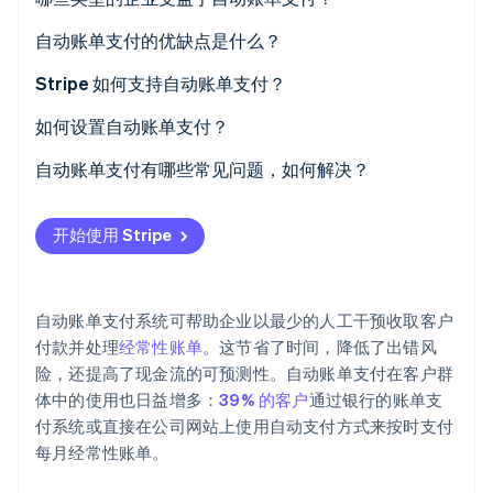
Stripe Sessions 2026
基于订阅的企业
自动账单支付的优缺点是什么？
了解 Stripe 如何为 AI 构建经济基础设施。
立即观看
公用事业和电信提供商
自动账单支付的优点
Stripe 如何支持自动账单支付？
专业服务
自动账单支付的缺点
如何设置自动账单支付？
选择支付处理商
自动账单支付有哪些常见问题，如何解决？
让客户参与进来
付款失败
开始使用 Stripe
自定义付款时间表
客户数据的变化
创建通知
可扩展性
自动账单支付系统可帮助企业以最少的人工干预收取客户
监控和调整
安全性
付款并处理
经常性账单
。这节省了时间，降低了出错风
险，还提高了现金流的可预测性。自动账单支付在客户群
体中的使用也日益增多：
39% 的客户
通过银行的账单支
付系统或直接在公司网站上使用自动支付方式来按时支付
每月经常性账单。