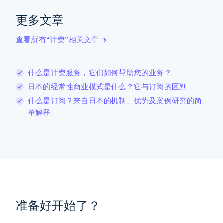
克罗地亚
English
Italiano
更多文章
拉脱维亚
English
查看所有“计费”相关文章
立陶宛
English
列支敦士登
什么是计费服务，它们如何帮助您的业务？
Deutsch
English
卢森堡
日本的经常性商业模式是什么？它与订阅的区别
Français
Deutsch
English
什么是订阅？来自日本的机制、优势及案例研究的简
罗马尼亚
单解释
English
马尔他
English
马来西亚
English
简体中文
美国
English
Español
简体中文
墨西哥
Español
English
准备好开始了？
挪威
English