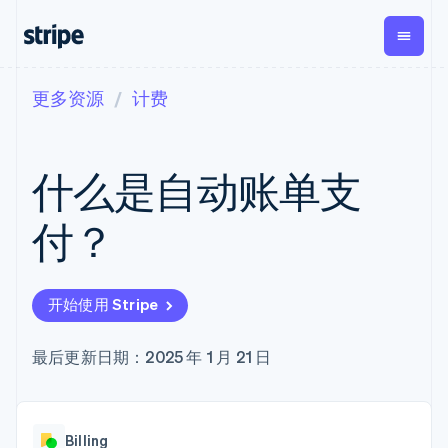
更多资源
计费
按企业阶段
文档
学习
支付
营收
资金管
平台
理
易市
大型企业
Stripe 文档
博客
Payments
Billing
初创企业
API 参考文档
客户案例
什么是自动账单支
在线支付
经常性收入
Global
Conn
库与 SDK
指南
Payment links
Metronome
Payouts
Stripe Apps
按用量计费
平台
付？
无代码支付
Subscriptions
向第三
按应用场景
Checkout
方打款
支持
预构建支付界
订阅管理
Crypto
指南
智能体商务
面
Invoicing
钱包、
加密货币
获取支持
一次性或定期
Elements
开始使用 Stripe
稳定币
电子商务
接受线上付款
托管支持方案
灵活的 UI 组件
账单
发行和
嵌入式金融
实施预置结账流程
专业服务
Payment
Tax
发卡基
财务自动化
构建平台或交易市场
最后更新日期：2025 年 1 月 21 日
methods
销售税和增值
础设施
全球化企业
管理订阅
接入 125+ 种支
税自动化
应用内支付
提供按用量计费
付方式
Revenue
交易市场
发行稳定币支持的支付卡
Terminal
Recognition
公司
资金管理
通过智能体配置和管理服
线下支付
会计自动化
Billing
平台
务