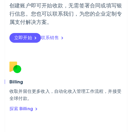
葡萄牙
创建账户即可开始收款，无需签署合同或填写银
Português
English
行信息。您也可以联系我们，为您的企业定制专
日本
日本語
English
属支付解决方案。
瑞典
Svenska
English
瑞士
立即开始
联系销售
Deutsch
Français
Italiano
English
塞浦路斯
English
斯洛伐克
English
斯洛文尼亚
English
Italiano
Billing
泰国
ไทย
English
收取并留住更多收入，自动化收入管理工作流程，并接受
希腊
全球付款。
English
探索 Billing
西班牙
Español
English
新加坡
English
简体中文