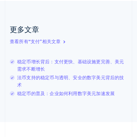
加拿大
English
Français
捷克
English
克罗地亚
更多文章
English
Italiano
拉脱维亚
查看所有“支付”相关文章
English
立陶宛
English
稳定币增长背后：支付更快、基础设施更完善、美元
列支敦士登
需求不断增长
Deutsch
English
卢森堡
法币支持的稳定币与透明、安全的数字美元背后的技
Français
Deutsch
English
术
罗马尼亚
稳定币的普及：企业如何利用数字美元加速发展
English
马尔他
English
马来西亚
English
简体中文
美国
English
Español
简体中文