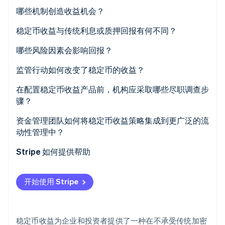
哪些机制创造收益机会？
Stripe Sessions 2026
了解 Stripe 如何为 AI 构建经济基础设施。
借贷平台
稳定币收益与传统利息或质押回报有何不同？
立即观看
去中心化交易所上的流动性池
哪些风险因素会影响回报？
协议激励机制与流动性挖矿
交易对手方风险
监管行动如何改变了稳定币的收益？
生息稳定币
智能合约风险
美国
在配置稳定币收益产品前，机构应采取哪些尽职调查步
骤？
锚定偏移风险
欧盟
理解稳定币本身
资金管理团队如何将稳定币收益策略集成到更广泛的流
流动性与兑换风险
亚太地区
动性管理中？
评估交易对手或协议风险
监管风险
Stripe 如何提供帮助
追溯收益来源
核查监管与法律风险敞口
开始使用 Stripe
审慎规划托管与运营
从小额开始，逐步扩大规模
稳定币收益为企业和投资者提供了一种在不承受传统加密