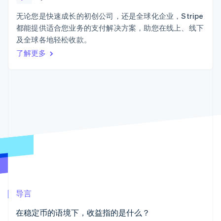
Authorization
Stripe Sigma
产品路线图
SaaS
Boost
自定义报告
Sessions 年度大会
无论您是快速成长的初创公司，还是全球化企业，Stripe
支付成功率优
Data Pipeline
招聘
都能提供适合您业务的支付解决方案，助您在线上、线下
化
数据同步
资讯中心
Link
资源
及全球各地轻松收款。
Stripe Press
加速结账
按行业
了解更多
应用集成
AI 企业
代码示例
创作者经济
开发者博客
联系
游戏
API 状态
更多
酒店、旅游与休闲
联系销售
Product roadmap
保险
成为合作伙伴
了解未来规划
媒体与娱乐
非营利组织
Radar
专业服务
欺诈防范
公共部门
Atlas
零售
初创企业注册
Climate
碳移除
生态系统
导言
合作伙伴
在稳定币的语境下，收益指的是什么？
Stripe App Marketplace