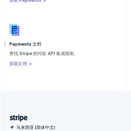
探索 Payments
西班牙
Español
English
新加坡
English
简体中文
新西兰
English
匈牙利
English
Payments 文档
意大利
查找 Stripe 的付款 API 集成指南。
Italiano
English
印度
探索文档
English
英国
English
直布罗陀
English
中国内地
简体中文
English
中国香港特别行政区
English
简体中文
马来西亚 (简体中文)