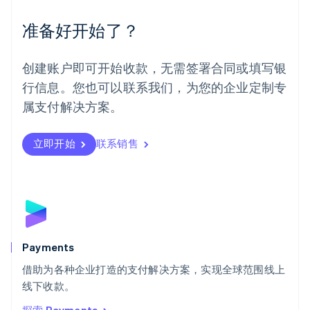
墨西哥
Español
English
准备好开始了？
挪威
English
葡萄牙
创建账户即可开始收款，无需签署合同或填写银
Português
English
行信息。您也可以联系我们，为您的企业定制专
日本
日本語
English
属支付解决方案。
瑞典
Svenska
English
瑞士
立即开始
联系销售
Deutsch
Français
Italiano
English
塞浦路斯
English
斯洛伐克
English
斯洛文尼亚
English
Italiano
Payments
泰国
ไทย
English
借助为各种企业打造的支付解决方案，实现全球范围线上
希腊
线下收款。
English