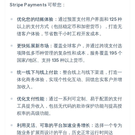
Stripe Payments 可帮您：
优化您的结账体验：
通过预置支付用户界面和 125 种
以上的支付方式（包括稳定币和加密货币），打造无
缝客户体验，节省数千小时工程开发成本。
更快拓展新市场：
覆盖全球客户，并通过跨境支付选
项降低多币种管理的复杂性和成本，服务覆盖 195 个
国家/地区、支持 135 种以上货币。
统一线下与线上付款：
整合线上与线下渠道，打造一
体化商务体验，实现个性化互动、回馈忠实客户并增
加收入。
优化支付性能：
通过一系列可定制、易于配置的支付
阿联酋
工具提升收入，包括无代码的欺诈保护功能与提高授
English
爱尔兰
权率的高级功能。
English
爱沙尼亚
利用灵活、可靠的平台加速业务增长：
选择一个专为
English
随业务扩展而设计的平台，历史正常运行时间达