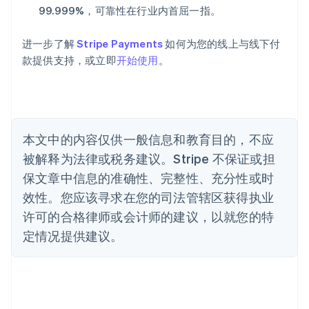
奥地利
99.999%，可靠性在行业内首屈一指。
Deutsch
English
澳大利亚
进一步了解
Stripe Payments
如何为您的线上与线下付
English
巴西
款提供支持，或立即
开始使用
。
Português
English
保加利亚
English
比利时
Nederlands
Français
Deutsch
English
本文中的内容仅供一般信息和教育目的，不应
波兰
被解释为法律或税务建议。Stripe 不保证或担
English
丹麦
保文章中信息的准确性、完整性、充分性或时
English
效性。您应该寻求在您的司法管辖区获得执业
德国
Deutsch
English
许可的合格律师或会计师的建议，以就您的特
法国
定情况提供建议。
Français
English
芬兰
English
Svenska
荷兰
Nederlands
English