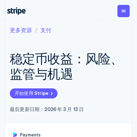
更多资源
支付
按企业阶段
文档
学习
支付
营收
资金管
平台
理
易市
大型企业
Stripe 文档
博客
Payments
Billing
初创企业
API 参考文档
客户案例
稳定币收益：风险、
在线支付
经常性收入
Global
Conn
库与 SDK
指南
Payment links
Metronome
Payouts
Stripe Apps
按用量计费
平台
监管与机遇
无代码支付
Subscriptions
向第三
按应用场景
Checkout
方打款
支持
预构建支付界
订阅管理
Crypto
指南
智能体商务
面
Invoicing
钱包、
加密货币
获取支持
一次性或定期
Elements
开始使用 Stripe
稳定币
电子商务
接受线上付款
托管支持方案
灵活的 UI 组件
账单
发行和
嵌入式金融
实施预置结账流程
专业服务
Payment
Tax
发卡基
财务自动化
构建平台或交易市场
最后更新日期：2026 年 3 月 13 日
methods
销售税和增值
础设施
全球化企业
管理订阅
接入 125+ 种支
税自动化
应用内支付
提供按用量计费
付方式
Revenue
交易市场
发行稳定币支持的支付卡
Terminal
Recognition
公司
资金管理
通过智能体配置和管理服
线下支付
会计自动化
Payments
平台
务