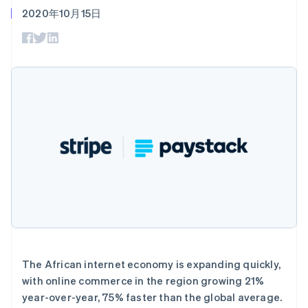
Boost
Stripe Sigma
产品路线图
SaaS
2020年10月15日
支付成功率优
自定义报告
Sessions 年度大会
化
Data Pipeline
招聘
数据同步
Link
资讯中心
加速结账
资源
Stripe Press
按行业
应用集成
AI 企业
代码示例
创作者经济
开发者博客
联系
更多
游戏
API 状态
Product roadmap
酒店、旅游与休闲
联系销售
了解未来规划
保险
阿联酋
成为合作伙伴
媒体与娱乐
Radar
English
非营利组织
欺诈防范
爱尔兰
专业服务
English
Atlas
公共部门
爱沙尼亚
初创企业注册
零售
English
Climate
奥地利
碳移除
Deutsch
English
生态系统
澳大利亚
The African internet economy is expanding quickly,
English
with online commerce in the region growing 21%
合作伙伴
巴西
year-over-year, 75% faster than the global average.
Stripe App Marketplace
Português
English