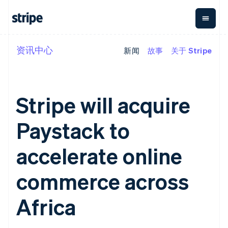
资讯中心
新闻
故事
关于 Stripe
按企业阶段
文档
学习
支付
营收
资金管
平台
理
易市
大型企业
Stripe 文档
博客
Payments
Billing
初创企业
API 参考文档
客户案例
在线支付
经常性收入
Global
Conn
库与 SDK
指南
Stripe will acquire
Payment links
Metronome
Payouts
Stripe Apps
按用量计费
平台
无代码支付
Subscriptions
向第三
Paystack to
按应用场景
Checkout
方打款
支持
预构建支付界
订阅管理
Crypto
指南
智能体商务
面
Invoicing
钱包、
accelerate online
加密货币
获取支持
一次性或定期
Elements
稳定币
电子商务
接受线上付款
托管支持方案
灵活的 UI 组件
账单
发行和
嵌入式金融
实施预置结账流程
专业服务
commerce across
支付方式
Tax
发卡基
财务自动化
构建平台或交易市场
支持 125 种以
销售税和增值
础设施
全球化企业
管理订阅
上
税自动化
Africa
应用内支付
提供按用量计费
Terminal
Revenue
交易市场
发行稳定币支持的支付卡
线下支付
Recognition
公司
资金管理
通过智能体配置和管理服
会计自动化
Authorization
平台
务