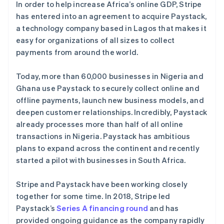
保加利亚
In order to help increase Africa’s online GDP, Stripe
Stripe Sessions 2026
English
has entered into an agreement to acquire Paystack,
了解 Stripe 如何为 AI 构建经济基础设施。
比利时
立即观看
a technology company based in Lagos that makes it
Nederlands
Français
Deutsch
English
easy for organizations of all sizes to collect
波兰
payments from around the world.
English
丹麦
English
Today, more than 60,000 businesses in Nigeria and
德国
Ghana use Paystack to securely collect online and
Deutsch
English
offline payments, launch new business models, and
法国
deepen customer relationships. Incredibly, Paystack
Français
English
already processes more than half of all online
芬兰
transactions in Nigeria. Paystack has ambitious
English
Svenska
荷兰
plans to expand across the continent and recently
Nederlands
English
started a pilot with businesses in South Africa.
加拿大
English
Français
Stripe and Paystack have been working closely
捷克
together for some time. In 2018, Stripe led
English
克罗地亚
Paystack’s
Series A financing round
and has
English
Italiano
provided ongoing guidance as the company rapidly