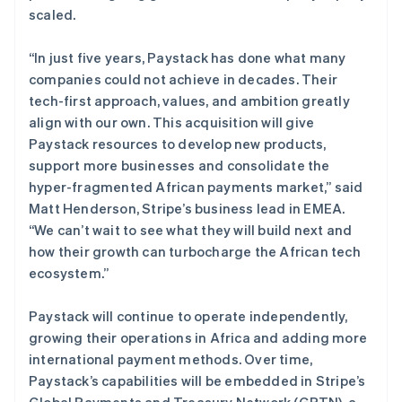
拉脱维亚
scaled.
English
立陶宛
“In just five years, Paystack has done what many
English
列支敦士登
companies could not achieve in decades. Their
Deutsch
English
tech-first approach, values, and ambition greatly
卢森堡
align with our own. This acquisition will give
Français
Deutsch
English
Paystack resources to develop new products,
罗马尼亚
support more businesses and consolidate the
English
马尔他
hyper-fragmented African payments market,” said
English
Matt Henderson, Stripe’s business lead in EMEA.
马来西亚
“We can’t wait to see what they will build next and
English
简体中文
how their growth can turbocharge the African tech
美国
ecosystem.”
English
Español
简体中文
墨西哥
Paystack will continue to operate independently,
Español
English
挪威
growing their operations in Africa and adding more
English
international payment methods. Over time,
葡萄牙
Paystack’s capabilities will be embedded in Stripe’s
Português
English
Global Payments and Treasury Network (GPTN), a