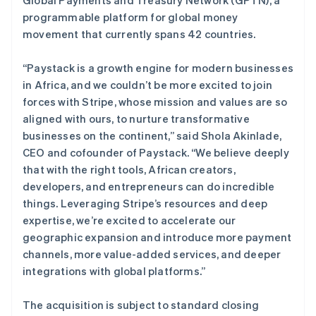
日本
programmable platform for global money
日本語
English
瑞典
movement that currently spans 42 countries.
Svenska
English
瑞士
“Paystack is a growth engine for modern businesses
Deutsch
Français
Italiano
English
in Africa, and we couldn’t be more excited to join
塞浦路斯
forces with Stripe, whose mission and values are so
English
斯洛伐克
aligned with ours, to nurture transformative
English
businesses on the continent,” said Shola Akinlade,
斯洛文尼亚
CEO and cofounder of Paystack. “We believe deeply
English
Italiano
that with the right tools, African creators,
泰国
developers, and entrepreneurs can do incredible
ไทย
English
希腊
things. Leveraging Stripe’s resources and deep
English
expertise, we’re excited to accelerate our
西班牙
geographic expansion and introduce more payment
Español
English
channels, more value-added services, and deeper
新加坡
integrations with global platforms.”
English
简体中文
新西兰
The acquisition is subject to standard closing
English