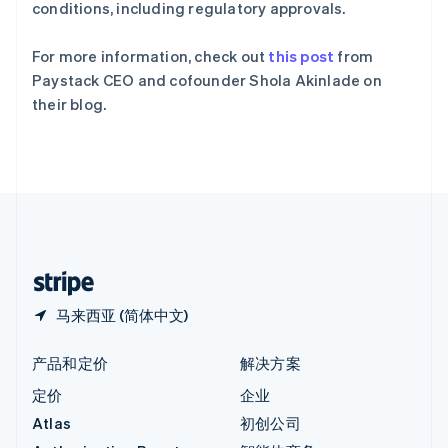
匈牙利
conditions, including regulatory approvals.
English
意大利
For more information, check out
this post
from
Italiano
English
Paystack CEO and cofounder Shola Akinlade on
印度
their blog.
English
英国
English
直布罗陀
English
中国内地
简体中文
English
中国香港特别行政区
English
简体中文
马来西亚 (简体中文)
产品和定价
解决方案
定价
企业
Atlas
初创公司