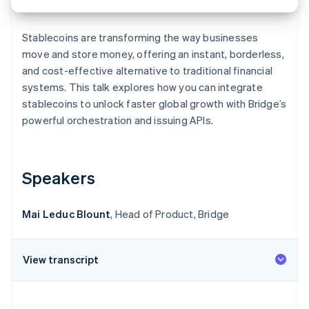
Veja o que está chegando
Radar
Ecossistema
Stablecoins are transforming the way businesses
Prevenção de fraudes
move and store money, offering an instant, borderless,
Parceiros
Atlas
and cost-effective alternative to traditional financial
Stripe App Marketplace
Incorporação de startups
systems. This talk explores how you can integrate
Climate
stablecoins to unlock faster global growth with Bridge’s
Remoção de carbono
powerful orchestration and issuing APIs.
Identity
Verificação de identidade
Speakers
Mai Leduc Blount
, Head of Product, Bridge
Stripe Sessions 2026
Veja como a Stripe está construindo a infraestrutura econ
Assista agora
View transcript