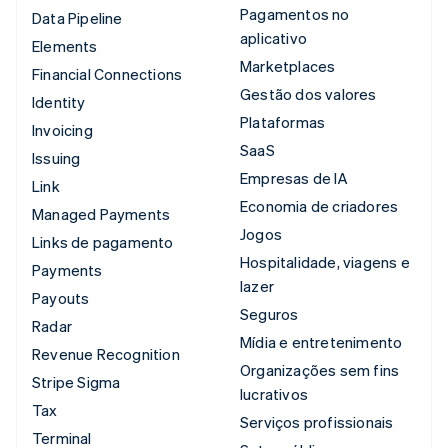
Pagamentos no
Data Pipeline
aplicativo
Elements
Marketplaces
Financial Connections
Gestão dos valores
Identity
Plataformas
Invoicing
SaaS
Issuing
Empresas de IA
Link
Economia de criadores
Managed Payments
Jogos
Links de pagamento
Hospitalidade, viagens e
Payments
lazer
Payouts
Seguros
Radar
Mídia e entretenimento
Revenue Recognition
Organizações sem fins
Stripe Sigma
lucrativos
Tax
Serviços profissionais
Terminal