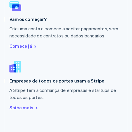
Español
English
Noruega
English
Vamos começar?
Nova Zelândia
English
Crie uma conta e comece a aceitar pagamentos, sem
Países Baixos
necessidade de contratos ou dados bancários.
Nederlands
English
Polônia
Comece já
English
Portugal
Português
English
RAE de Hong Kong, China
English
简体中文
Empresas de todos os portes usam a Stripe
Reino Unido
English
A Stripe tem a confiança de empresas e startups de
República Tcheca
todos os portes.
English
Romênia
Saiba mais
English
Singapura
English
简体中文
Suécia