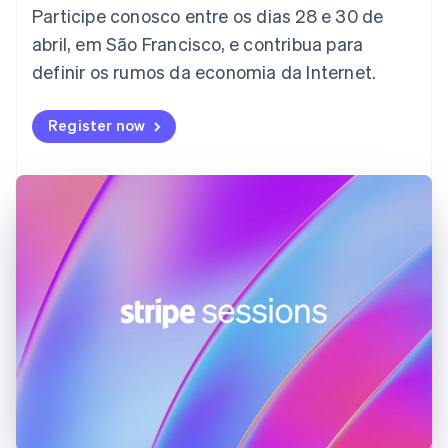
English
Participe conosco entre os dias 28 e 30 de
Emirados Árabes Unidos
abril, em São Francisco, e contribua para
English
definir os rumos da economia da Internet.
Eslováquia
English
Eslovênia
Register now
English
Italiano
Espanha
Español
English
Estados Unidos
English
Español
简体中文
Estônia
English
Finlândia
English
Svenska
França
Français
English
Gibraltar
English
Grécia
English
Hungria