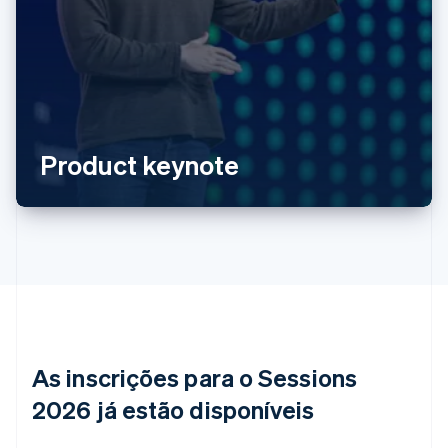
Alemanha
Deutsch
English
Austrália
English
Áustria
Deutsch
English
Bélgica
Product keynote
Nederlands
Français
Deutsch
English
Brasil
Português
English
Bulgária
English
Canadá
English
Français
China continental
简体中文
English
Chipre
As inscrições para o Sessions
English
Croácia
2026 já estão disponíveis
English
Italiano
Dinamarca