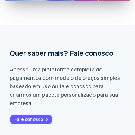
English
Índia
English
Irlanda
English
Itália
Italiano
English
Japão
Quer saber mais? Fale conosco
日本語
English
Letônia
English
Acesse uma plataforma completa de
Liechtenstein
pagamentos com modelo de preços simples
Deutsch
English
Lituânia
baseado em uso ou fale conosco para
English
criarmos um pacote personalizado para sua
Luxemburgo
Français
Deutsch
English
empresa.
Malásia
English
简体中文
Malta
Fale conosco
English
México