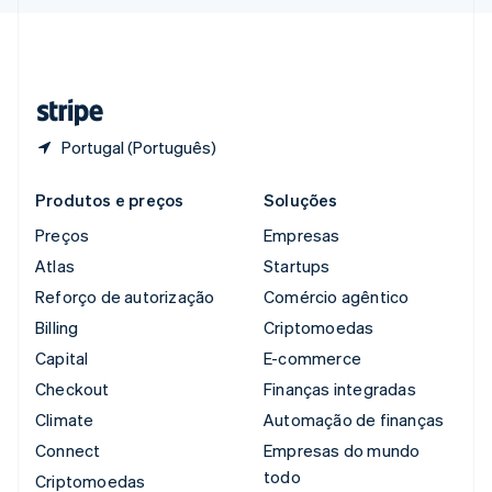
Svenska
English
Suíça
Deutsch
Français
Italiano
English
Tailândia
ไทย
English
Portugal (Português)
Produtos e preços
Soluções
Preços
Empresas
Atlas
Startups
Reforço de autorização
Comércio agêntico
Billing
Criptomoedas
Capital
E-commerce
Checkout
Finanças integradas
Climate
Automação de finanças
Connect
Empresas do mundo
todo
Criptomoedas