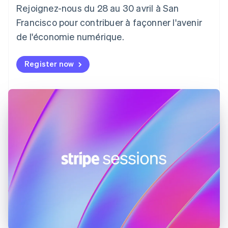
Croatie
Rejoignez-nous du 28 au 30 avril à San
English
Italiano
Danemark
Francisco pour contribuer à façonner l'avenir
English
de l'économie numérique.
Émirats arabes unis
English
Register now
Espagne
Español
English
Estonie
English
États-Unis
English
Español
简体中文
Finlande
English
Svenska
France
Français
English
Gibraltar
English
Grèce
English
Hongrie
English