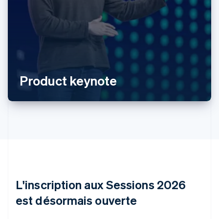
Allemagne
Deutsch
English
Australie
English
Product keynote
Autriche
Deutsch
English
Belgique
Nederlands
Français
Deutsch
English
Brésil
Português
English
Bulgarie
English
Canada
English
Français
Chine continentale
L'inscription aux Sessions 2026
简体中文
English
est désormais ouverte
Chypre
English