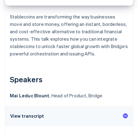
Découvrez les prochaines évolutions
Commerce en ligne
Radar
Stablecoins are transforming the way businesses
Prévention de la fraude
move and store money, offering an instant, borderless,
Écosystème
Atlas
and cost-effective alternative to traditional financial
Constitution de start-up
systems. This talk explores how you can integrate
Partenaires
Climate
Stripe App Marketplace
stablecoins to unlock faster global growth with Bridge’s
Élimination du carbone
powerful orchestration and issuing APIs.
Identity
Vérification de l'identité
Speakers
Mai Leduc Blount
, Head of Product, Bridge
Stripe Sessions 2026
Découvrez comment Stripe construit l’infrastructure écono
Regarder la vidéo
View transcript