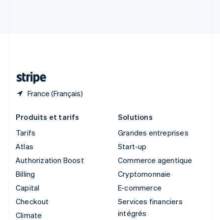
Slovénie
English
Italiano
Suède
Svenska
English
Suisse
Deutsch
Français
Italiano
English
Thaïlande
ไทย
English
France (Français)
Produits et tarifs
Solutions
Tarifs
Grandes entreprises
Atlas
Start-up
Authorization Boost
Commerce agentique
Billing
Cryptomonnaie
Capital
E-commerce
Checkout
Services financiers
intégrés
Climate