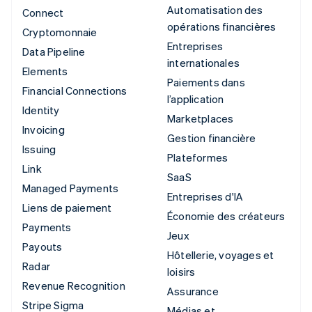
Automatisation des
Connect
opérations financières
Cryptomonnaie
Entreprises
Data Pipeline
internationales
Elements
Paiements dans
Financial Connections
l’application
Identity
Marketplaces
Invoicing
Gestion financière
Issuing
Plateformes
Link
SaaS
Managed Payments
Entreprises d'IA
Liens de paiement
Économie des créateurs
Payments
Jeux
Payouts
Hôtellerie, voyages et
Radar
loisirs
Revenue Recognition
Assurance
Stripe Sigma
Médias et