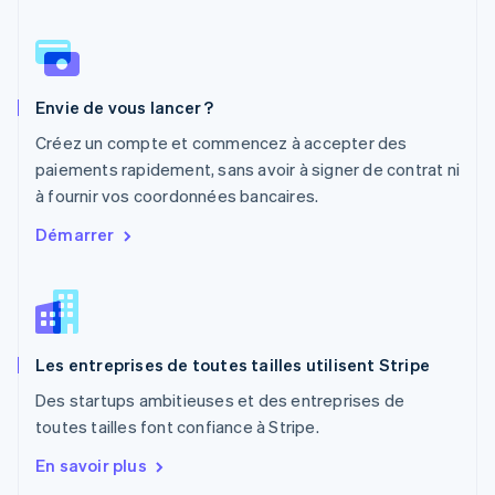
Norvège
English
Nouvelle-Zélande
English
Pays-Bas
Envie de vous lancer ?
Nederlands
English
Pologne
Créez un compte et commencez à accepter des
English
paiements rapidement, sans avoir à signer de contrat ni
Portugal
à fournir vos coordonnées bancaires.
Português
English
R.A.S. de Hong Kong, Chine
Démarrer
English
简体中文
République tchèque
English
Roumanie
English
Les entreprises de toutes tailles utilisent Stripe
Royaume-Uni
English
Des startups ambitieuses et des entreprises de
Singapour
toutes tailles font confiance à Stripe.
English
简体中文
Slovaquie
En savoir plus
English