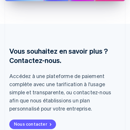
Inde
English
Irlande
English
Italie
Italiano
English
Japon
日本語
English
Vous souhaitez en savoir plus ?
Lettonie
English
Contactez-nous.
Liechtenstein
Deutsch
English
Lituanie
Accédez à une plateforme de paiement
English
complète avec une tarification à l'usage
Luxembourg
Français
Deutsch
English
simple et transparente, ou contactez-nous
Malaisie
afin que nous établissions un plan
English
简体中文
Malte
personnalisé pour votre entreprise.
English
Mexique
Nous contacter
Español
English