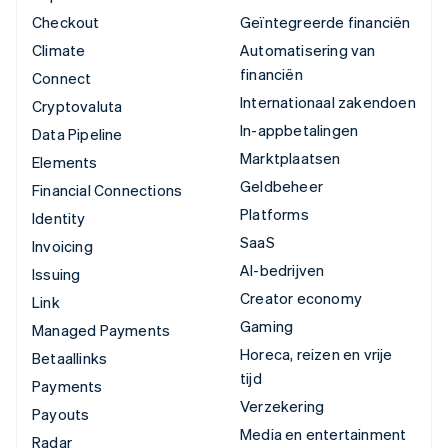
Checkout
Geïntegreerde financiën
Climate
Automatisering van
financiën
Connect
Internationaal zakendoen
Cryptovaluta
In-appbetalingen
Data Pipeline
Marktplaatsen
Elements
Geldbeheer
Financial Connections
Platforms
Identity
SaaS
Invoicing
AI-bedrijven
Issuing
Creator economy
Link
Gaming
Managed Payments
Horeca, reizen en vrije
Betaallinks
tijd
Payments
Verzekering
Payouts
Media en entertainment
Radar