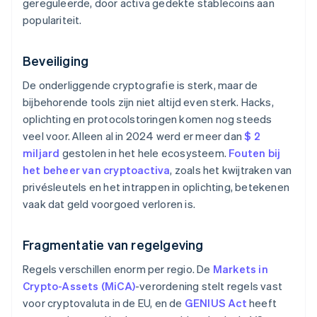
gereguleerde, door activa gedekte stablecoins aan
populariteit.
Beveiliging
De onderliggende cryptografie is sterk, maar de
bijbehorende tools zijn niet altijd even sterk. Hacks,
oplichting en protocolstoringen komen nog steeds
veel voor. Alleen al in 2024 werd er meer dan
$ 2
miljard
gestolen in het hele ecosysteem.
Fouten bij
het beheer van cryptoactiva
, zoals het kwijtraken van
privésleutels en het intrappen in oplichting, betekenen
vaak dat geld voorgoed verloren is.
Fragmentatie van regelgeving
Regels verschillen enorm per regio. De
Markets in
Crypto-Assets (MiCA)
-verordening stelt regels vast
voor cryptovaluta in de EU, en de
GENIUS Act
heeft