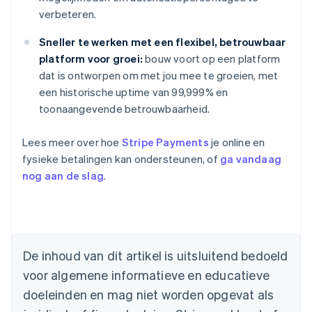
verbeteren.
Sneller te werken met een flexibel, betrouwbaar
platform voor groei:
bouw voort op een platform
dat is ontworpen om met jou mee te groeien, met
een historische uptime van 99,999% en
toonaangevende betrouwbaarheid.
Lees meer over hoe
Stripe Payments
je online en
fysieke betalingen kan ondersteunen, of
ga vandaag
nog aan de slag
.
Australië
English
België
Nederlands
Français
Deutsch
English
Brazilië
De inhoud van dit artikel is uitsluitend bedoeld
Português
English
Bulgarije
voor algemene informatieve en educatieve
English
doeleinden en mag niet worden opgevat als
Canada
English
Français