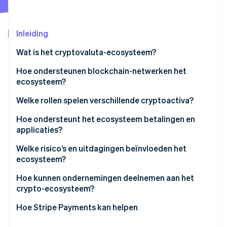
Oprichting van een start-up
Climate
Ecosysteem
Inleiding
CO₂-verwijdering
Partners
Identity
Wat is het cryptovaluta-ecosysteem?
Stripe App Marketplace
Online identiteitsverificatie
Hoe ondersteunen blockchain-netwerken het
ecosysteem?
Welke rollen spelen verschillende cryptoactiva?
Stripe Sessions 2026
Hoe ondersteunt het ecosysteem betalingen en
Ontdek hoe Stripe de economische infrastructuu
applicaties?
Nu bekijken
Welke risico’s en uitdagingen beïnvloeden het
ecosysteem?
Hoe kunnen ondernemingen deelnemen aan het
crypto-ecosysteem?
Hoe Stripe Payments kan helpen