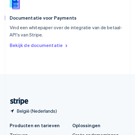
Thailand
ไทย
English
Documentatie voor Payments
Tsjechië
English
Vind een whitepaper over de integratie van de betaal-
Vasteland van China
API's van Stripe.
简体中文
English
Verenigd Koninkrijk
Bekijk de documentatie
English
Verenigde Arabische Emiraten
English
Verenigde Staten
English
Español
简体中文
Zweden
Svenska
English
Zwitserland
Deutsch
Français
Italiano
English
België (Nederlands)
Producten en tarieven
Oplossingen
Tarieven
Grote ondernemingen