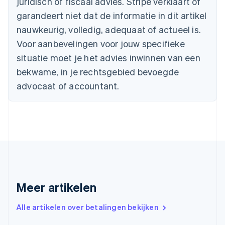
juridisch of fiscaal advies. Stripe verklaart of
Cyprus
garandeert niet dat de informatie in dit artikel
English
nauwkeurig, volledig, adequaat of actueel is.
Denemarken
English
Voor aanbevelingen voor jouw specifieke
Duitsland
situatie moet je het advies inwinnen van een
Deutsch
English
Estland
bekwame, in je rechtsgebied bevoegde
English
advocaat of accountant.
Finland
English
Svenska
Frankrijk
Français
English
Gibraltar
English
Griekenland
English
Hongarije
Meer artikelen
English
Hongkong SAR, China
English
简体中文
Alle artikelen over betalingen bekijken
Ierland
English