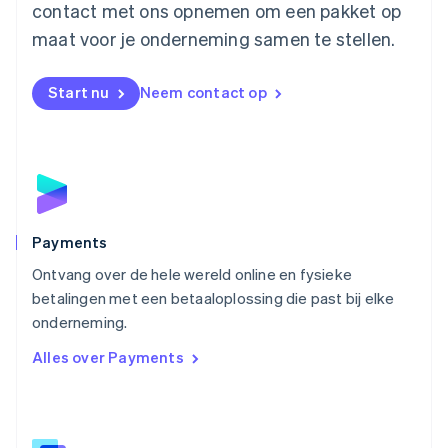
contact met ons opnemen om een pakket op
Nederland
maat voor je onderneming samen te stellen.
Nederlands
English
Nieuw-Zeeland
English
Start nu
Neem contact op
Noorwegen
English
Oostenrijk
Deutsch
English
Polen
English
Portugal
Português
English
Payments
Roemenië
Ontvang over de hele wereld online en fysieke
English
betalingen met een betaaloplossing die past bij elke
Singapore
English
简体中文
onderneming.
Slovenië
Alles over Payments
English
Italiano
Slowakije
English
Spanje
Español
English