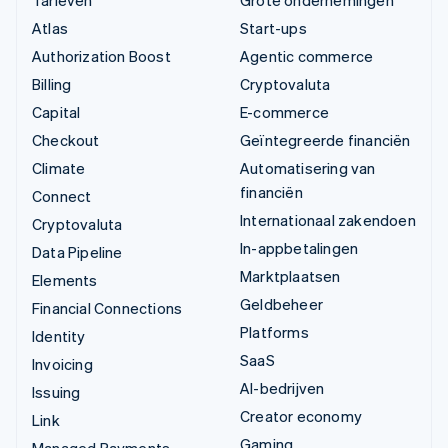
Atlas
Start-ups
Authorization Boost
Agentic commerce
Billing
Cryptovaluta
Capital
E-commerce
Checkout
Geïntegreerde financiën
Climate
Automatisering van
financiën
Connect
Internationaal zakendoen
Cryptovaluta
In-appbetalingen
Data Pipeline
Marktplaatsen
Elements
Geldbeheer
Financial Connections
Platforms
Identity
SaaS
Invoicing
AI-bedrijven
Issuing
Creator economy
Link
Gaming
Managed Payments