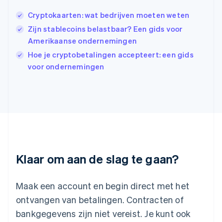
India
Cryptokaarten: wat bedrijven moeten weten
English
Zijn stablecoins belastbaar? Een gids voor
Italië
Italiano
English
Amerikaanse ondernemingen
Japan
Hoe je cryptobetalingen accepteert: een gids
日本語
English
voor ondernemingen
Kroatië
English
Italiano
Letland
English
Liechtenstein
Deutsch
English
Litouwen
English
Luxemburg
Klaar om aan de slag te gaan?
Français
Deutsch
English
Maleisië
English
简体中文
Maak een account en begin direct met het
Malta
ontvangen van betalingen. Contracten of
English
Mexico
bankgegevens zijn niet vereist. Je kunt ook
Español
English