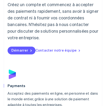
Créez un compte et commencez à accepter
Lettonie
English
des paiements rapidement, sans avoir à signer
Liechtenstein
de contrat ni à fournir vos coordonnées
Deutsch
English
Lituanie
bancaires. N'hésitez pas à nous contacter
English
pour discuter de solutions personnalisées pour
Luxembourg
votre entreprise.
Français
Deutsch
English
Malaisie
English
简体中文
Démarrer
Contacter notre équipe
Malte
English
Mexique
Español
English
Norvège
English
Nouvelle-Zélande
English
Payments
Pays-Bas
Acceptez des paiements en ligne, en personne et dans
Nederlands
English
le monde entier, grâce à une solution de paiement
Pologne
English
adaptée à toutes les entreprises.