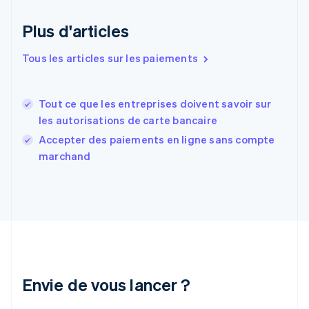
Estonie
Plus d'articles
English
États-Unis
English
Español
简体中文
Tous les articles sur les paiements
Finlande
English
Svenska
France
Tout ce que les entreprises doivent savoir sur
Français
English
les autorisations de carte bancaire
Gibraltar
English
Accepter des paiements en ligne sans compte
Grèce
marchand
English
Hongrie
English
Inde
English
Irlande
English
Italie
Italiano
English
Envie de vous lancer ?
Japon
日本語
English