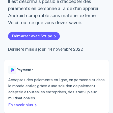
Il est désormais possible d’accepter des
UI flexibles
Recognition
cryptomonnaie
l’application
Gérer des
Moyens de
Comptabilité
Entreprise
intégrables
paiements en personne à l’aide d’un appareil
Marketplaces
abonnements
paiement
automatisée
Gestion financière
Proposer une
Android compatible sans matériel externe.
Accès à plus
Stripe Sigma
Feuille de route
Plateformes
facturation à l'usage
de 125
Rapports
produits
Voici tout ce que vous devez savoir.
SaaS
Émettre des cartes
Terminal
personnalisés
Sessions : conférence
bancaires adossées à
Paiements en
Data Pipeline
annuelle
des stablecoins
personne
Synchronisation
Carrières
Fournir et gérer des
Démarrer avec Stripe
Authorization
des données
Communiqués de
services avec des
Par secteur
Boost
presse
agents
Acceptation
Stripe Press
Dernière mise à jour : 14 novembre 2022
optimisée
Entreprises d'IA
Link
Économie des
Paiements
créateurs
Ressources
Jeux
accélérés
Contact
Payments
Hôtellerie, voyages et
Financial
loisirs
Intégrations
Connections
Contacter notre équipe
Acceptez des paiements en ligne, en personne et dans
Assurance
d'applications
Comptes
Médias et
Exemples de code
financiers
le monde entier, grâce à une solution de paiement
Devenir partenaire
divertissements
Blog des développeurs
associés
adaptée à toutes les entreprises, des start-up aux
Organisations à but
multinationales.
non lucratif
État de l'API
Services aux
En savoir plus
Plus
entreprises
Product roadmap
Secteur public