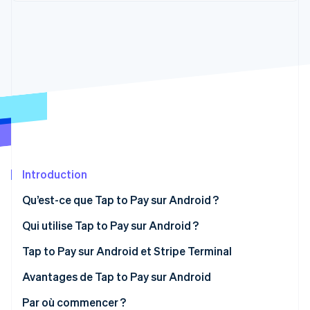
Découvrez les prochaines évolutions
Commerce en ligne
Radar
Prévention de la fraude
Écosystème
Atlas
Constitution de start-up
Partenaires
Climate
Stripe App Marketplace
Élimination du carbone
Identity
Vérification de l'identité
Introduction
Qu’est-ce que Tap to Pay sur Android ?
Stripe Sessions 2026
Qui utilise Tap to Pay sur Android ?
Découvrez comment Stripe construit l’infrastructure écono
Tap to Pay sur Android et Stripe Terminal
Regarder la vidéo
Avantages de Tap to Pay sur Android
Par où commencer ?