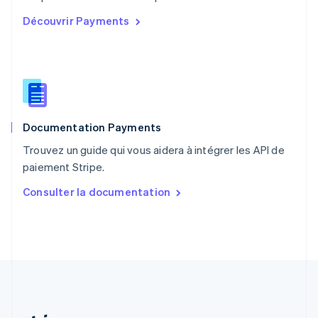
Portugal
Découvrir Payments
Português
English
R.A.S. de Hong Kong, Chine
English
简体中文
République tchèque
English
Roumanie
English
Documentation Payments
Royaume-Uni
English
Trouvez un guide qui vous aidera à intégrer les API de
Singapour
paiement Stripe.
English
简体中文
Slovaquie
Consulter la documentation
English
Slovénie
English
Italiano
Suède
Svenska
English
Suisse
Deutsch
Français
Italiano
English
Thaïlande
ไทย
English