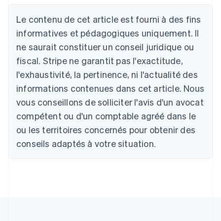
Autriche
Le contenu de cet article est fourni à des fins
Deutsch
English
Belgique
informatives et pédagogiques uniquement. Il
Nederlands
Français
Deutsch
English
ne saurait constituer un conseil juridique ou
Brésil
fiscal. Stripe ne garantit pas l'exactitude,
Português
English
Bulgarie
l'exhaustivité, la pertinence, ni l'actualité des
English
informations contenues dans cet article. Nous
Canada
English
Français
vous conseillons de solliciter l'avis d'un avocat
Chine continentale
compétent ou d'un comptable agréé dans le
简体中文
English
Chypre
ou les territoires concernés pour obtenir des
English
conseils adaptés à votre situation.
Croatie
English
Italiano
Danemark
English
Émirats arabes unis
English
Espagne
Español
English