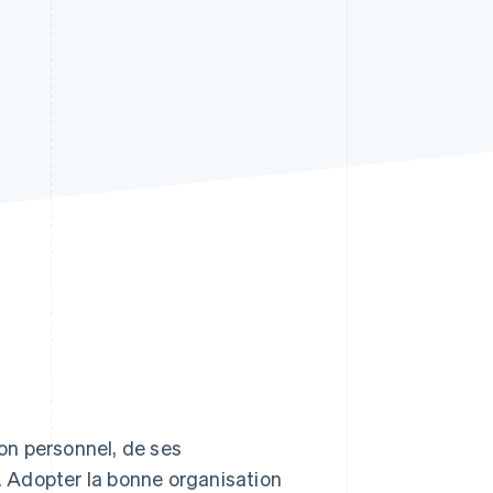
Stripe Sessions 2026
Découvrez comment
Stripe construit
l’infrastructure
économique de l’IA.
Regarder la vidéo
son personnel, de ses
e. Adopter la bonne organisation