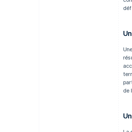
déf
Un
Une
rés
acc
ter
par
de 
Un
La 