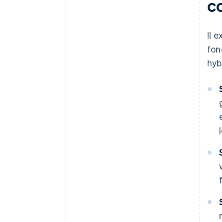
co
Il 
fon
hyb