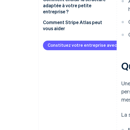
adaptée à votre petite
entreprise ?
Comment Stripe Atlas peut
vous aider
S’inscrire sur Atlas
Constituez votre entreprise avec Strip
Accepter des paiements et
effectuer des opérations
bancaires avant l’obtention de
Qu
votre EIN
Achat dématérialisé des
Une
actions du fondateur
per
Déclaration fiscale
mes
automatique au titre de
l’article 83(b)
La 
Des documents juridiques
d’entreprise au standard