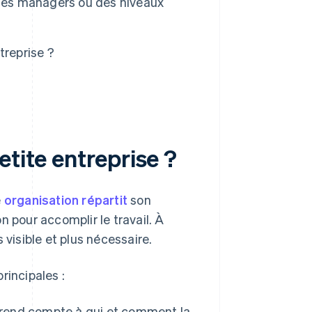
 des managers ou des niveaux
treprise ?
etite entreprise ?
e
organisation répartit
son
n pour accomplir le travail. À
 visible et plus nécessaire.
incipales :
i rend compte à qui et comment la