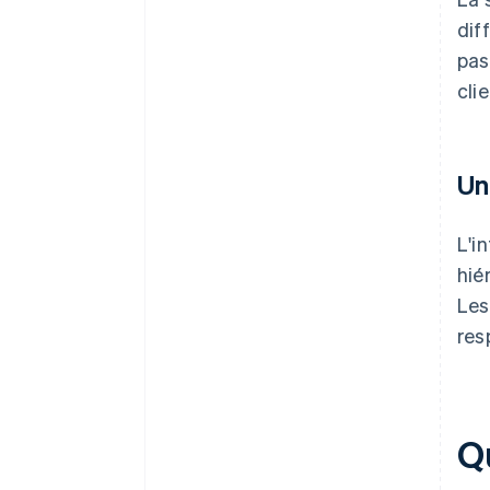
dif
pas
cli
Un
L'i
hié
Les
res
Qu