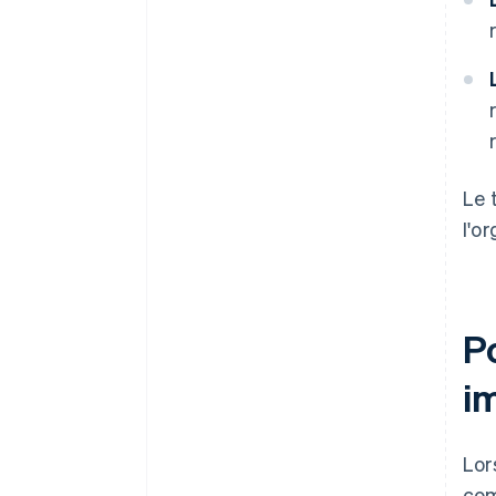
international
Une année gratuite d’utilisation
de Stripe Payments, plus
50 000 dollars de crédits et de
remises chez nos partenaires
Le 
l'o
Po
i
Lor
com