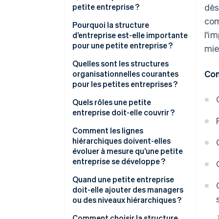
petite entreprise ?
dès
com
Pourquoi la structure
l'i
d’entreprise est-elle importante
pour une petite entreprise ?
mie
Une prise de décision plus
Quelles sont les structures
Con
rapide
organisationnelles courantes
pour les petites entreprises ?
Une meilleure exécution sous
pression
Quels rôles une petite
entreprise doit-elle couvrir ?
Un onboarding et une mise à
l’échelle facilitées
Comment les lignes
hiérarchiques doivent-elles
évoluer à mesure qu’une petite
entreprise se développe ?
Quand une petite entreprise
doit-elle ajouter des managers
ou des niveaux hiérarchiques ?
Comment choisir la structure