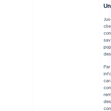
Un
Jus
cli
con
sav
pop
des
Par
inf
car
con
rem
des
con