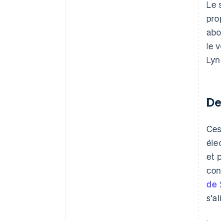
Le 
pro
abo
le 
Lyn
De
Ces
éle
et 
con
de 
s'a