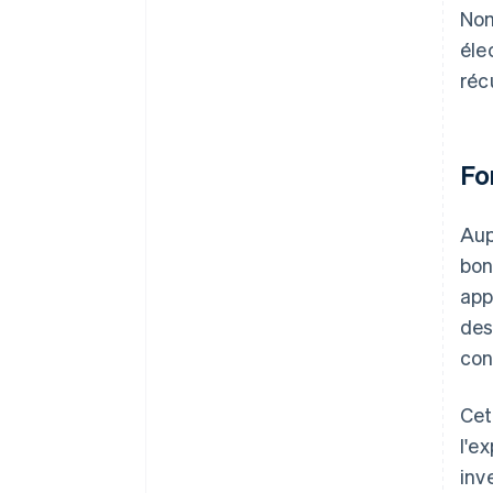
Nom
éle
réc
Fo
Aup
bon
app
des
con
Cet
l'e
inv