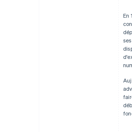
En 
con
dép
ses
dis
d'e
num
Auj
adv
fai
déb
fon