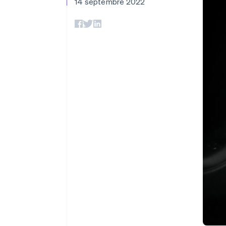
Authorization Boost
14 septembre 2022
Acceptation optimisée
Link
Paiements accélérés
Financial Connections
Comptes financiers associés