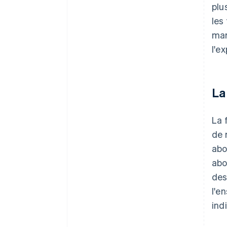
plu
les
mar
l'e
La
La 
de 
abo
abo
des
l'e
ind