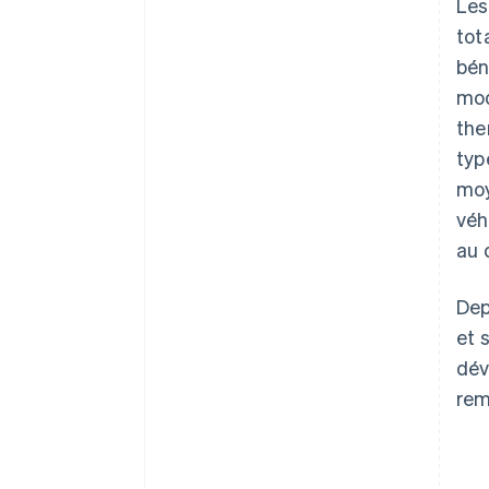
Les
tot
bén
mod
the
typ
moy
véh
au 
Dep
et 
dév
rem