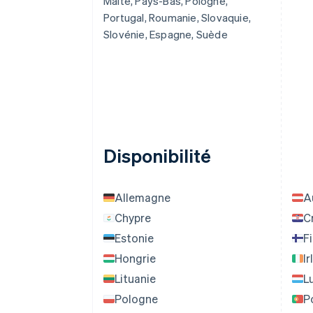
Malte, Pays-Bas, Pologne,
Portugal, Roumanie, Slovaquie,
Slovénie, Espagne, Suède
Disponibilité
Allemagne
A
Chypre
C
Estonie
F
Hongrie
I
Lituanie
L
Pologne
P