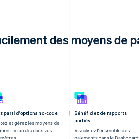
facilement des moyens de 
z parti d'options no-code
Bénéficiez de rapports
unifiés
tez et gérez les moyens de
ment en un clic dans vos
Visualisez l'ensemble des
amètres.
paiements dans le Dashboard