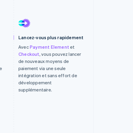
Stripe Sessions 2026
Découvrez comment
Stripe construit
Lancez-vous plus rapidement
l’infrastructure
Avec
Payment Element
et
économique de l’IA.
Regarder la vidéo
Checkout
, vous pouvez lancer
de nouveaux moyens de
e
paiement via une seule
intégration et sans effort de
développement
supplémentaire.