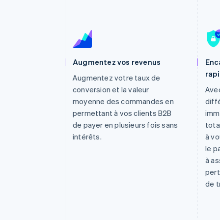
Authorization Boost
Acceptation optimisée
Link
Paiements accélérés
Financial Connections
Comptes financiers associés
Augmentez vos revenus
Enc
rap
Augmentez votre taux de
conversion et la valeur
Ave
moyenne des commandes en
diff
permettant à vos clients B2B
imm
de payer en plusieurs fois sans
tota
intérêts.
à vo
le p
à as
pert
de t