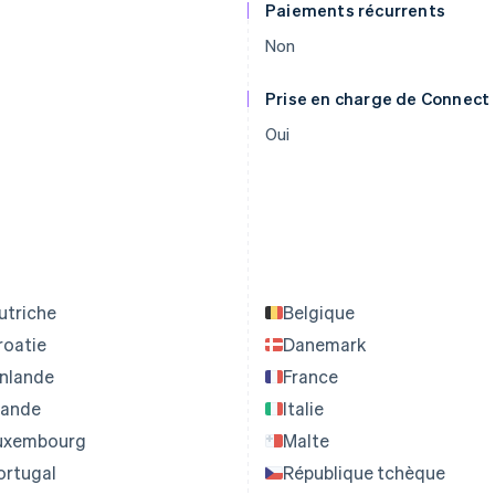
Paiements récurrents
Non
Prise en charge de Connect
Oui
utriche
Belgique
roatie
Danemark
inlande
France
rlande
Italie
uxembourg
Malte
ortugal
République tchèque