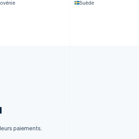
lovénie
Suède
u
 leurs paiements.