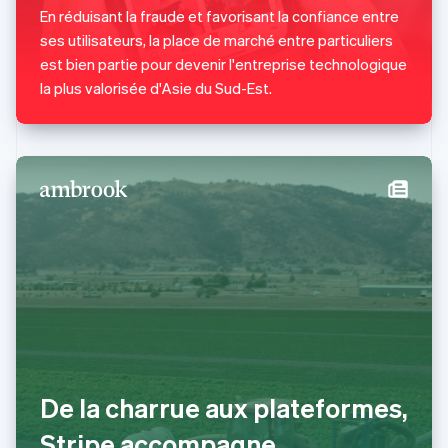
Luxembourg
En réduisant la fraude et favorisant la confiance entre
Français
Deutsch
English
ses utilisateurs, la place de marché entre particuliers
Malaisie
est bien partie pour devenir l'entreprise technologique
English
简体中文
Malte
la plus valorisée d'Asie du Sud-Est.
English
Mexique
Español
English
Norvège
English
Nouvelle-Zélande
English
Pays-Bas
Nederlands
English
Pologne
English
Portugal
Português
English
R.A.S. de Hong Kong, Chine
English
简体中文
De la charrue aux plateformes,
République tchèque
English
Stripe accompagne