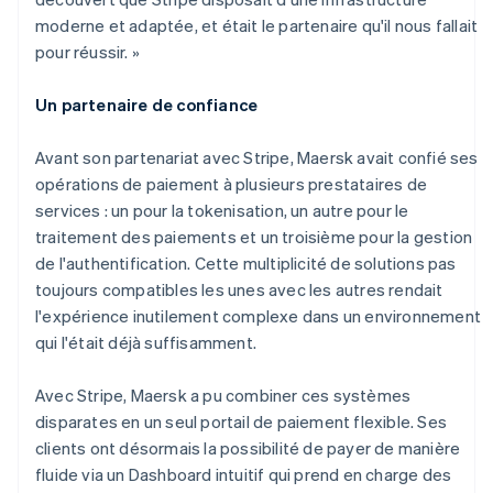
moderne et adaptée, et était le partenaire qu'il nous fallait
pour réussir. »
Un partenaire de confiance
Avant son partenariat avec Stripe, Maersk avait confié ses
opérations de paiement à plusieurs prestataires de
services : un pour la tokenisation, un autre pour le
traitement des paiements et un troisième pour la gestion
de l'authentification. Cette multiplicité de solutions pas
Allemagne
toujours compatibles les unes avec les autres rendait
Deutsch
English
l'expérience inutilement complexe dans un environnement
Australie
qui l'était déjà suffisamment.
English
Autriche
Deutsch
English
Avec Stripe, Maersk a pu combiner ces systèmes
Belgique
disparates en un seul portail de paiement flexible. Ses
Nederlands
Français
Deutsch
English
clients ont désormais la possibilité de payer de manière
Brésil
fluide via un Dashboard intuitif qui prend en charge des
Português
English