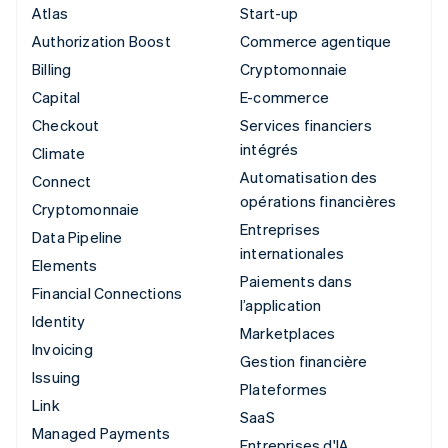
Atlas
Start-up
Authorization Boost
Commerce agentique
Billing
Cryptomonnaie
Capital
E-commerce
Checkout
Services financiers
intégrés
Climate
Automatisation des
Connect
opérations financières
Cryptomonnaie
Entreprises
Data Pipeline
internationales
Elements
Paiements dans
Financial Connections
l’application
Identity
Marketplaces
Invoicing
Gestion financière
Issuing
Plateformes
Link
SaaS
Managed Payments
Entreprises d'IA