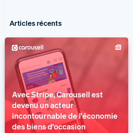
France
Français
English
Gibraltar
English
Articles récents
Grèce
English
Hongrie
English
Inde
English
Irlande
English
Italie
Italiano
English
Japon
日本語
English
Avec Stripe, Carousell est
Lettonie
devenu un acteur
English
Liechtenstein
incontournable de l'économie
Deutsch
English
Lituanie
des biens d'occasion
English