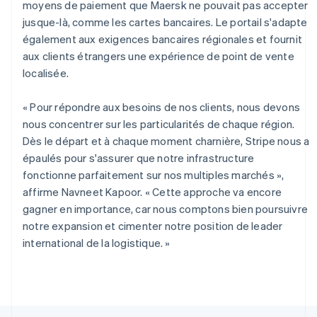
Bulgarie
moyens de paiement que Maersk ne pouvait pas accepter
English
jusque-là, comme les cartes bancaires. Le portail s'adapte
Canada
également aux exigences bancaires régionales et fournit
English
Français
aux clients étrangers une expérience de point de vente
Chine continentale
localisée.
简体中文
English
Chypre
English
« Pour répondre aux besoins de nos clients, nous devons
Croatie
nous concentrer sur les particularités de chaque région.
English
Italiano
Dès le départ et à chaque moment charnière, Stripe nous a
Danemark
épaulés pour s'assurer que notre infrastructure
English
Émirats arabes unis
fonctionne parfaitement sur nos multiples marchés »,
English
affirme Navneet Kapoor. « Cette approche va encore
Espagne
gagner en importance, car nous comptons bien poursuivre
Español
English
notre expansion et cimenter notre position de leader
Estonie
international de la logistique. »
English
États-Unis
English
Español
简体中文
Finlande
English
Svenska