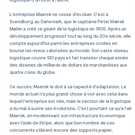
Découvrez les prochaines évolutions
Commerce en ligne
Radar
L'entreprise Maersk ne cesse d'évoluer. C'est à
Prévention de la fraude
Svendborg, au Danemark, que le capitaine Peter Mærsk
Écosystème
Atlas
Møller a créé ce géant de la logistique en 1905. Après un
Constitution de start-up
développement progressif tout au long du 20e siècle, elle
Partenaires
Climate
compte aujourd'hui parmi les entreprises cotées en
Stripe App Marketplace
Élimination du carbone
bourse les mieux valorisées au monde. Son vaste réseau
logistique couvre 130 pays et fait transiter chaque année
Identity
Vérification de l'identité
des dizaines de milliards de dollars de marchandises aux
quatre coins du globe.
Ce succès, Maersk le doit à sa capacité d'adaptation. Le
monde actuel n'a plus grand-chose à voir avec celui dans
Stripe Sessions 2026
lequel l'entreprise est née, mais le secteur de la logistique
Découvrez comment Stripe construit l’infrastructure écono
a du mal à suivre ses évolutions. C'est pourtant ce qu'a fait
Regarder la vidéo
Maersk, en modernisant son infrastructure économique
avec l'aide de Stripe, alors que bon nombre de ses
concurrents utilisent encore des supports papier,