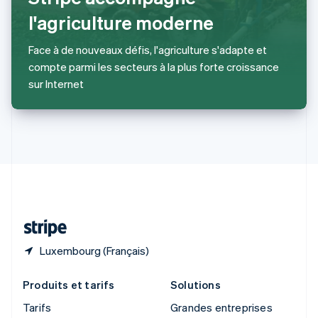
Roumanie
l'agriculture moderne
English
Royaume-Uni
English
Face à de nouveaux défis, l'agriculture s'adapte et
Singapour
compte parmi les secteurs à la plus forte croissance
English
简体中文
sur Internet
Slovaquie
English
Slovénie
English
Italiano
Suède
Svenska
English
Suisse
Deutsch
Français
Italiano
English
Thaïlande
ไทย
English
Luxembourg (Français)
Produits et tarifs
Solutions
Tarifs
Grandes entreprises