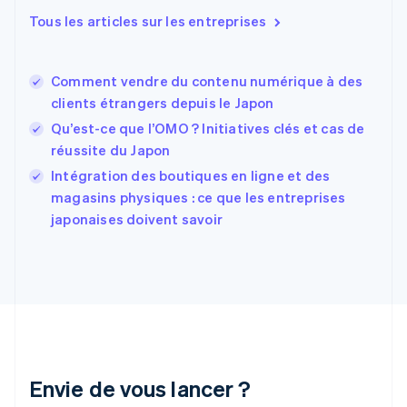
Español
English
Tous les articles sur les entreprises
Estonie
English
États-Unis
Comment vendre du contenu numérique à des
English
Español
简体中文
clients étrangers depuis le Japon
Finlande
English
Svenska
Qu’est-ce que l’OMO ? Initiatives clés et cas de
France
réussite du Japon
Français
English
Intégration des boutiques en ligne et des
Gibraltar
English
magasins physiques : ce que les entreprises
Grèce
japonaises doivent savoir
English
Hongrie
English
Inde
English
Irlande
English
Italie
Italiano
English
Envie de vous lancer ?
Japon