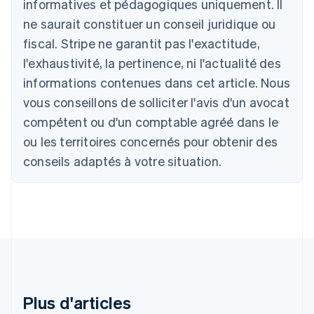
informatives et pédagogiques uniquement. Il
English
ne saurait constituer un conseil juridique ou
Autriche
Deutsch
English
fiscal. Stripe ne garantit pas l'exactitude,
Belgique
l'exhaustivité, la pertinence, ni l'actualité des
Nederlands
Français
Deutsch
English
Brésil
informations contenues dans cet article. Nous
Português
English
vous conseillons de solliciter l'avis d'un avocat
Bulgarie
compétent ou d'un comptable agréé dans le
English
Canada
ou les territoires concernés pour obtenir des
English
Français
conseils adaptés à votre situation.
Chine continentale
简体中文
English
Chypre
English
Croatie
English
Italiano
Danemark
English
Émirats arabes unis
English
Plus d'articles
Espagne