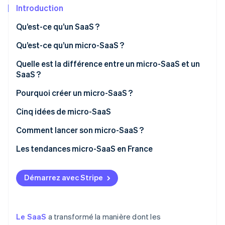
Découvrez les prochaines évolutions
Commerce en ligne
Introduction
Radar
Qu’est-ce qu’un SaaS ?
Prévention de la fraude
Écosystème
Qu’est-ce qu’un micro-SaaS ?
Atlas
Constitution de start-up
Quelle est la différence entre un micro-SaaS et un
Partenaires
Climate
Stripe App Marketplace
SaaS ?
Élimination du carbone
Pourquoi créer un micro-SaaS ?
Identity
Vérification de l'identité
Cinq idées de micro-SaaS
Comment lancer son micro-SaaS ?
Les tendances micro-SaaS en France
Stripe Sessions 2026
Découvrez comment Stripe construit l’infrastructure écono
Démarrez avec Stripe
Regarder la vidéo
Le SaaS
a transformé la manière dont les