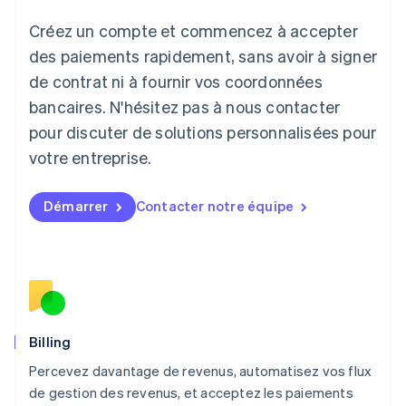
日本語
English
Créez un compte et commencez à accepter
Lettonie
English
des paiements rapidement, sans avoir à signer
Liechtenstein
de contrat ni à fournir vos coordonnées
Deutsch
English
Lituanie
bancaires. N'hésitez pas à nous contacter
English
pour discuter de solutions personnalisées pour
Luxembourg
votre entreprise.
Français
Deutsch
English
Malaisie
English
简体中文
Démarrer
Contacter notre équipe
Malte
English
Mexique
Español
English
Norvège
English
Nouvelle-Zélande
English
Billing
Pays-Bas
Percevez davantage de revenus, automatisez vos flux
Nederlands
English
de gestion des revenus, et acceptez les paiements
Pologne