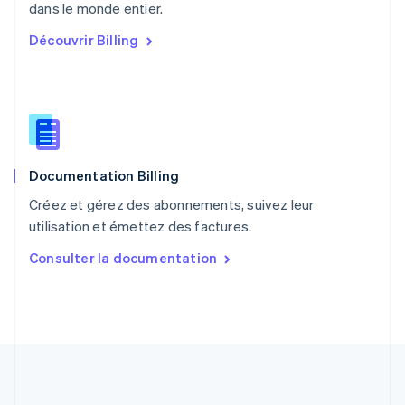
English
dans le monde entier.
Portugal
Découvrir Billing
Português
English
R.A.S. de Hong Kong, Chine
English
简体中文
République tchèque
English
Roumanie
English
Documentation Billing
Royaume-Uni
English
Créez et gérez des abonnements, suivez leur
Singapour
utilisation et émettez des factures.
English
简体中文
Slovaquie
Consulter la documentation
English
Slovénie
English
Italiano
Suède
Svenska
English
Suisse
Deutsch
Français
Italiano
English
Thaïlande