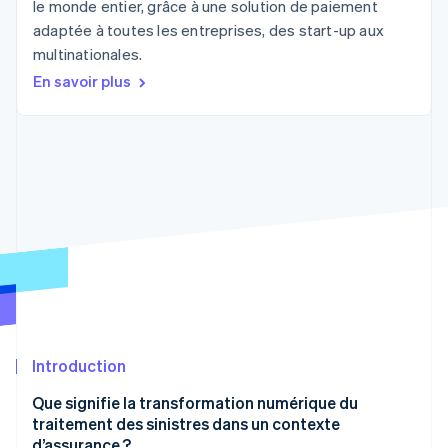
le monde entier, grâce à une solution de paiement
Découvrez les prochaines évolutions
Commerce en ligne
adaptée à toutes les entreprises, des start-up aux
Radar
multinationales.
Prévention de la fraude
En savoir plus
Écosystème
Atlas
Constitution de start-up
Partenaires
Climate
Stripe App Marketplace
Élimination du carbone
Identity
Vérification de l'identité
Stripe Sessions 2026
Découvrez comment Stripe construit l’infrastructure écono
Regarder la vidéo
Introduction
Que signifie la transformation numérique du
traitement des sinistres dans un contexte
d’assurance ?