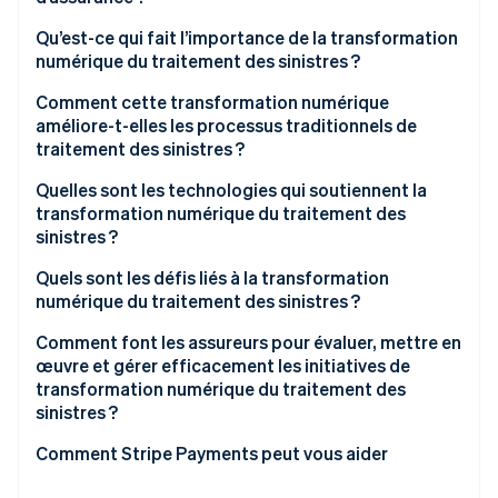
Qu’est-ce qui fait l’importance de la transformation
numérique du traitement des sinistres ?
Comment cette transformation numérique
améliore-t-elles les processus traditionnels de
traitement des sinistres ?
Première déclaration de sinistre (FNOL) accélérée
Quelles sont les technologies qui soutiennent la
transformation numérique du traitement des
Tri et acheminement automatisés
sinistres ?
Réduction de la saisie manuelle des données
Intelligence artificielle et machine learning
Quels sont les défis liés à la transformation
numérique du traitement des sinistres ?
Visibilité de l’état en temps réel
Automatisation robotisée des processus
Comment font les assureurs pour évaluer, mettre en
Prise de décision fondée par les données
API et cadres d’intégration
œuvre et gérer efficacement les initiatives de
transformation numérique du traitement des
Détection de la fraude plus performante
Internet des Objets et télématique
sinistres ?
Paiements numériques intégrés
Infrastructure de paiement numérique
Définir des objectifs mesurables
Comment Stripe Payments peut vous aider
Productivité améliorée des employés
Cadres de cybersécurité et de protection des
Analyser le flux de travail actuel