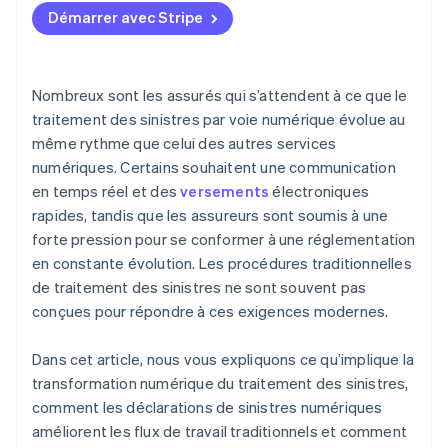
données
Démarrer avec Stripe
Prioriser les cas d’usage à fort impact
Concevoir pour une intégration aisée
Nombreux sont les assurés qui s’attendent à ce que le
Investir dans la gestion du changement et la
traitement des sinistres par voie numérique évolue au
formation
même rythme que celui des autres services
Intégrer des contrôles de sécurité et de conformité
numériques. Certains souhaitent une communication
en temps réel et des
versements
électroniques
Surveiller les performances en permanence
rapides, tandis que les assureurs sont soumis à une
forte pression pour se conformer à une réglementation
en constante évolution. Les procédures traditionnelles
de traitement des sinistres ne sont souvent pas
conçues pour répondre à ces exigences modernes.
Dans cet article, nous vous expliquons ce qu’implique la
transformation numérique du traitement des sinistres,
comment les déclarations de sinistres numériques
améliorent les flux de travail traditionnels et comment