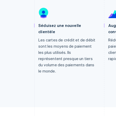
Authorization Boost
Acceptation optimisée
Link
Paiements accélérés
Financial Connections
Comptes financiers associés
Séduisez une nouvelle
Aug
clientèle
con
Les cartes de crédit et de débit
Rédu
sont les moyens de paiement
paie
les plus utilisés. Ils
clie
représentent presque un tiers
rapi
du volume des paiements dans
le monde.