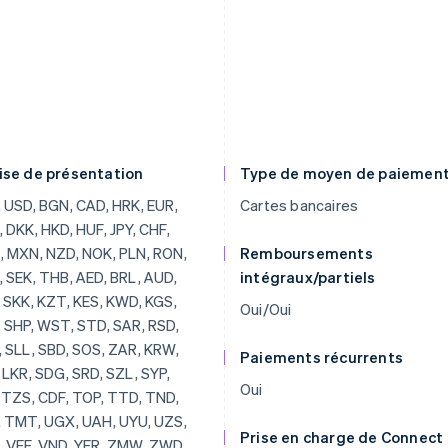
ise de présentation
Type de moyen de paiemen
, BRL, AUD, JOD, SKK, KZT, KES, KWD, KGS, LAK, SHP, WST, STD, SAR, RSD, SCR, SLL, SBD, SOS, ZAR, KRW, SSP, LKR, SDG, SRD, SZL, SYP, TJS, TZS, CDF, TOP, TTD, TND, TRY, TMT, UGX, UAH, UYU, UZS, VUV, VEF, VND, YER, ZMW, ZWD, LVL, LBP, LSL, LRD, LYD, LTL, MOP, MKD, MGF, MWK, MVR, MTL, MRO, MUR, MDL, MNT, MAD, MZN, MMR, NAD, NPR, ANG, NIO, NGN, KPW, OMR, PKR, PAB, PGK, PYG, PEN, PHP, QAR, RUB, RWF, JMD, ILS, IQD, IRR, IDR, ISK, HNL, HTG, GYD, CFA, GNF, QTQ, GIP, GHS, GEL, GMD, XPF, FJD, FKP, EEK, ETB, ERN, SVC, EGP, ECS, DOP, DJF, CUP, CRC, KMF, COP, CNY, CYP, CLP, KYD, CVE, XAF, KHR, BIF, BND, BWP, BAM, BOB, BTN, BMD, XOF, BZD, BYR, BBD,
Cartes bancaires
Remboursements
intégraux/partiels
Oui/Oui
Paiements récurrents
Oui
Prise en charge de Connect