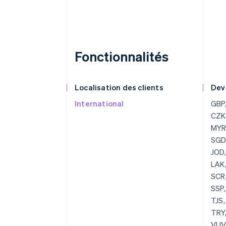
Fonctionnalités
Localisation des clients
Dev
International
GBP, USD, BGN, CAD, HRK, EUR, CZK, DKK, HKD, HUF, JPY, CHF, MYR, MXN, NZD, NOK, PLN, RON, SGD, SEK, THB, AED