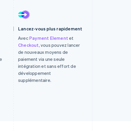
Stripe Sessions 2026
Lancez-vous plus rapidement
Découvrez comment
Stripe construit
Avec
Payment Element
et
l’infrastructure
Checkout
, vous pouvez lancer
économique de l’IA.
de nouveaux moyens de
Regarder la vidéo
e
paiement via une seule
intégration et sans effort de
développement
supplémentaire.