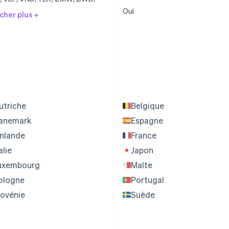
Oui
cher plus
utriche
Belgique
anemark
Espagne
inlande
France
alie
Japon
uxembourg
Malte
ologne
Portugal
lovénie
Suède