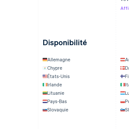
Affi
Disponibilité
Allemagne
A
Chypre
D
États-Unis
F
Irlande
It
Lituanie
L
Pays-Bas
P
Slovaquie
S