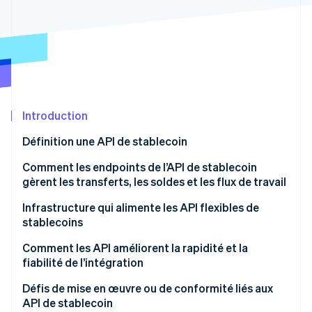
Découvrez les prochaines évolutions
Commerce en ligne
Radar
Prévention de la fraude
Écosystème
Atlas
Constitution de start-up
Partenaires
Climate
Stripe App Marketplace
Élimination du carbone
Introduction
Identity
Définition une API de stablecoin
Vérification de l'identité
Comment les endpoints de l’API de stablecoin
gèrent les transferts, les soldes et les flux de travail
Transferts
Infrastructure qui alimente les API flexibles de
stablecoins
Stripe Sessions 2026
Soldes
Découvrez comment Stripe construit l’infrastructure écono
Connectivité blockchain
Comment les API améliorent la rapidité et la
Regarder la vidéo
Workflows
fiabilité de l’intégration
Conservation et gestion des clés
Défis de mise en œuvre ou de conformité liés aux
Grand livre hors chaîne
API de stablecoin