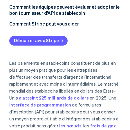
Cloud et acheminement mondial
Comment les équipes peuvent évaluer et adopter le
bon fournisseur d’API de stablecoin
Infrastructure de conformité
Comment Stripe peut vous aider
Démarrer avec Stripe
Les paiements en stablecoins constituent de plus en
plus un moyen pratique pour les entreprises
d’effectuer des transferts d’argent à l’international
rapidement et avec moins d’intermédiaires. Le marché
mondial des stablecoins libellés en dollars des États-
Unis
a atteint 225 milliards de dollars
en 2025. Une
interface de programmation
de formulaires
d’inscription (API) pour stablecoins peut vous donner
un moyen propre et fiable d’intégrer des stablecoins à
votre produit sans gérer
les nœuds
, les
frais de gaz