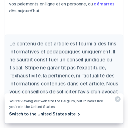
vos paiements en ligne et en personne, ou
démarrez
dès aujourd’hui.
Allemagne
Le contenu de cet article est fourni à des fins
Deutsch
English
Australie
informatives et pédagogiques uniquement. Il
English
ne saurait constituer un conseil juridique ou
Autriche
Deutsch
English
fiscal. Stripe ne garantit pas l'exactitude,
Belgique
l'exhaustivité, la pertinence, ni l'actualité des
Nederlands
Français
Deutsch
English
Brésil
informations contenues dans cet article. Nous
Português
English
vous conseillons de solliciter l'avis d'un avocat
Bulgarie
compétent ou d'un comptable agréé dans le
English
You’re viewing our website for Belgium, but it looks like
Canada
you’re in the United States.
ou les territoires concernés pour obtenir des
English
Français
Switch to the United States site
conseils adaptés à votre situation.
Chine continentale
简体中文
English