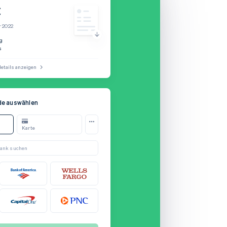
€
r 2022
ig
s
etails anzeigen
e auswählen
e
Karte
Bank suchen
Anmelden
Abbrechen