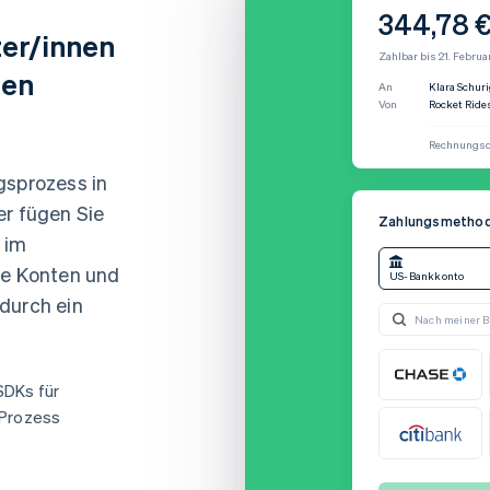
344,78 
zer/innen
Zahlbar bis 21. Februa
ten
An
Klara Schur
Von
Rocket Ride
Rechnungsd
gsprozess in
er fügen Sie
Zahlungsmethod
Nutzernam
 im
ie Konten und
US-Bankkonto
durch ein
Passwort
Nach meiner 
SDKs für
-Prozess
Vollständiger Name