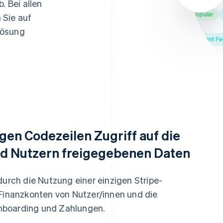
. Bei allen
Bank of America
Banco Popular
Be
 Sie auf
lösung
USAA Bank
Truliant Federa
igen Codezeilen Zugriff auf die
nd Nutzern freigegebenen Daten
durch die Nutzung einer einzigen Stripe-
 Finanzkonten von Nutzer/innen und die
nboarding und Zahlungen.