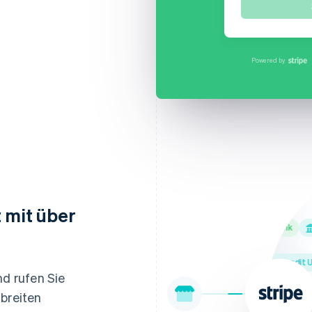
Klara Schurig
Bankkonto
Scheckeinlös
Powered by
t mit über
Northwest Bank
Ally Bank
Red
Schools First Federal Credit Unio
nd rufen Sie
 breiten
M&T Bank
Bank of H