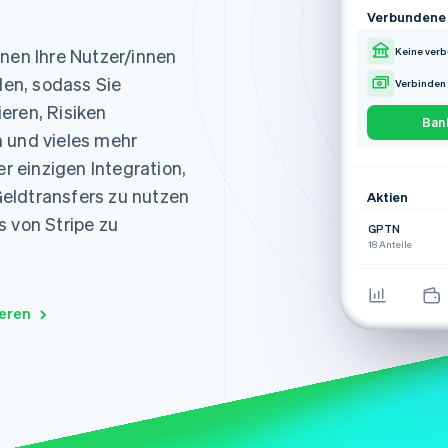
ung
Checking
bankof
Passwort
Verbundene
••••3234
Hunti
huntin
Premier C
nnen Ihre Nutzer/innen
Keine ver
Bank ände
Platinum S
Chase
len, sodass Sie
••••4242
chase.
eren, Risiken
Wells 
Ban
wellsfa
n und vieles mehr
Capit
1
er einzigen Integration,
capita
eldtransfers zu nutzen
Aktien
Chime
4
chime.
s von Stripe zu
GPTN
Citi
7
18 Anteile
citi.co
·
eren