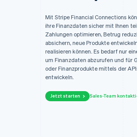
Optimierung der
Datensynchronisier
Autorisierungsraten
Link
Mit Stripe Financial Connections kö
Beschleunigter Bezahlvorgang
Financial Connections
ihre Finanzdaten sicher mit Ihnen tei
Verbundene Finanzdaten
Zahlungen optimieren, Betrug reduzi
absichern, neue Produkte entwickel
realisieren können. Es bedarf nur ein
um Finanzdaten abzurufen und für G
oder Finanzprodukte mittels der API
entwickeln.
Jetzt starten
Sales-Team kontakti