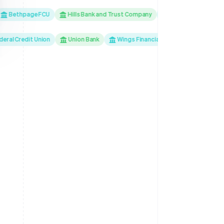
thpage FCU
Hills Bank and Trust Company
Mountain America Credit
l Credit Union
Union Bank
Wings Financial Federal Credit Union