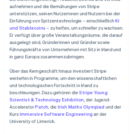
English
简体中文
aufnehmen und die Bemühungen von Stripe
Malta
unterstützen, seinen Nutzerinnen und Nutzern bei der
English
Einführung von Spitzentechnologie – einschließlich
KI
Mexiko
und Stablecoins
– zu helfen, um schneller zu wachsen.
Español
English
Er verfügt über große Veranstaltungsräume, die darauf
Neuseeland
ausgelegt sind, Gründerinnen und Gründer sowie
English
Niederlande
Führungskräfte von Unternehmen mit Sitz in Irland und
Nederlands
English
in ganz Europa zusammenzubringen.
Norwegen
English
Über das Kerngeschäft hinaus investiert Stripe
Österreich
weiterhin in Programme, um den wissenschaftlichen
Deutsch
English
Polen
und technologischen Fortschritt in Irland zu
English
beschleunigen. Dazu gehören die
Stripe Young
Portugal
Scientist & Technology Exhibition
, der Jugend-
Português
English
Accelerator
Patch
, die
Irish Maths Olympiad
und der
Rumänien
Kurs
Immersive Software Engineering
an der
English
Schweden
University of Limerick.
Svenska
English
Schweiz