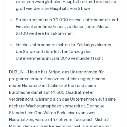
einer von zwei globalen Hauptsitzen und dreimal so
Betrugsprävention
Ecosystem
groß wie der alte Hauptsitz von Stripe
Atlas
Start-up-Gründung
Partner
Stripe bedient nun 70.000 irische Unternehmen und
Stripe App-Marktplatz
Climate
Einzelunternehmer/innen, zu denen jeden Monat
CO₂-Entnahme
2.000 weitere hinzukommen
Identity
Online-Identitätsprüfung
Irische Unternehmen haben ihr Zahlungsvolumen
bei Stripe seit dem letzten Umzug des
Unternehmens im Jahr 2016 verhundertfacht
DUBLIN – Heute hat Stripe, das Unternehmen für
Stripe-Sessions 2026
programmierbare Finanzdienstleistungen, seinen
Erfahren Sie, wie Stripe Lösungen für die W
neuen Hauptsitz in Dublin eröffnet und seine
Jetzt ansehen
Bürofläche damit auf 14.500 Quadratmeter
verdreifacht, während sich das Unternehmen auf seine
nächste Wachstumsphase vorbereitet. Der neue
Standort am One Wilton Park, einer von zwei
Hauptsitzen, wurde offiziell vom Taoiseach Micheál
Martin, dem irischen Regierungschef, zusammen mit