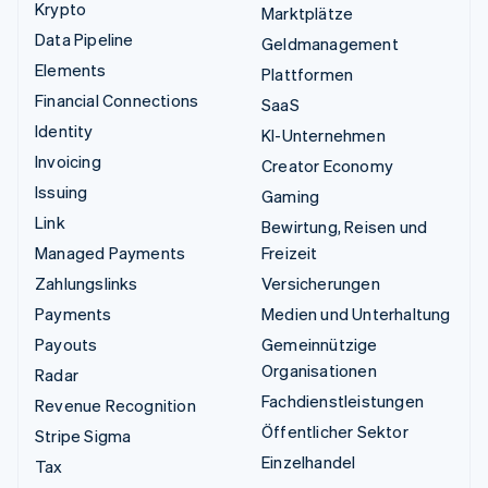
Krypto
Marktplätze
Data Pipeline
Geldmanagement
Elements
Plattformen
Financial Connections
SaaS
Identity
KI-Unternehmen
Invoicing
Creator Economy
Issuing
Gaming
Link
Bewirtung, Reisen und
Managed Payments
Freizeit
Zahlungslinks
Versicherungen
Payments
Medien und Unterhaltung
Payouts
Gemeinnützige
Organisationen
Radar
Fachdienstleistungen
Revenue Recognition
Öffentlicher Sektor
Stripe Sigma
Einzelhandel
Tax