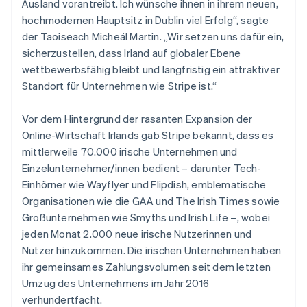
Australien
Ausland vorantreibt. Ich wünsche ihnen in ihrem neuen,
English
hochmodernen Hauptsitz in Dublin viel Erfolg“, sagte
Belgien
der Taoiseach Micheál Martin. „Wir setzen uns dafür ein,
Nederlands
Français
Deutsch
English
sicherzustellen, dass Irland auf globaler Ebene
Brasilien
wettbewerbsfähig bleibt und langfristig ein attraktiver
Português
English
Bulgarien
Standort für Unternehmen wie Stripe ist.“
English
Dänemark
Vor dem Hintergrund der rasanten Expansion der
English
Online-Wirtschaft Irlands gab Stripe bekannt, dass es
Deutschland
mittlerweile 70.000 irische Unternehmen und
Deutsch
English
Estland
Einzelunternehmer/innen bedient – darunter Tech-
English
Einhörner wie Wayflyer und Flipdish, emblematische
Festlandchina
Organisationen wie die GAA und The Irish Times sowie
简体中文
English
Großunternehmen wie Smyths und Irish Life –, wobei
Finnland
jeden Monat 2.000 neue irische Nutzerinnen und
English
Svenska
Frankreich
Nutzer hinzukommen. Die irischen Unternehmen haben
Français
English
ihr gemeinsames Zahlungsvolumen seit dem letzten
Gibraltar
Umzug des Unternehmens im Jahr 2016
English
verhundertfacht.
Griechenland