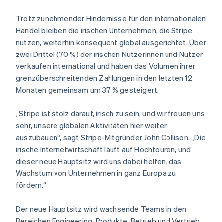
English
Trotz zunehmender Hindernisse für den internationalen
Indien
Handel bleiben die irischen Unternehmen, die Stripe
English
Irland
nutzen, weiterhin konsequent global ausgerichtet. Über
English
zwei Drittel (70 %) der irischen Nutzerinnen und Nutzer
Italien
verkaufen international und haben das Volumen ihrer
Italiano
English
grenzüberschreitenden Zahlungen in den letzten 12
Japan
Monaten gemeinsam um 37 % gesteigert.
日本語
English
Kanada
English
Français
„Stripe ist stolz darauf, irisch zu sein, und wir freuen uns
Kroatien
sehr, unsere globalen Aktivitäten hier weiter
English
Italiano
auszubauen“, sagt Stripe-Mitgründer John Collison. „Die
Lettland
irische Internetwirtschaft läuft auf Hochtouren, und
English
Liechtenstein
dieser neue Hauptsitz wird uns dabei helfen, das
Deutsch
English
Wachstum von Unternehmen in ganz Europa zu
Litauen
fördern.“
English
Luxemburg
Der neue Hauptsitz wird wachsende Teams in den
Français
Deutsch
English
Malaysia
Bereichen Engineering, Produkte, Betrieb und Vertrieb