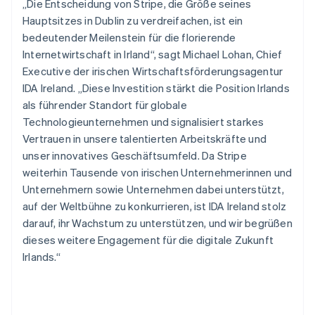
„Die Entscheidung von Stripe, die Größe seines
Deutsch
Français
Italiano
English
Hauptsitzes in Dublin zu verdreifachen, ist ein
Singapur
bedeutender Meilenstein für die florierende
English
简体中文
Slowakei
Internetwirtschaft in Irland“, sagt Michael Lohan, Chief
English
Executive der irischen Wirtschaftsförderungsagentur
Slowenien
IDA Ireland. „Diese Investition stärkt die Position Irlands
English
Italiano
als führender Standort für globale
Sonderverwaltungsregion Hongkong,
Technologieunternehmen und signalisiert starkes
China
Vertrauen in unsere talentierten Arbeitskräfte und
English
简体中文
unser innovatives Geschäftsumfeld. Da Stripe
Spanien
weiterhin Tausende von irischen Unternehmerinnen und
Español
English
Thailand
Unternehmern sowie Unternehmen dabei unterstützt,
ไทย
English
auf der Weltbühne zu konkurrieren, ist IDA Ireland stolz
Tschechische Republik
darauf, ihr Wachstum zu unterstützen, und wir begrüßen
English
dieses weitere Engagement für die digitale Zukunft
Ungarn
Irlands.“
English
Vereinigte Arabische Emirate
English
Vereinigte Staaten
English
Español
简体中文