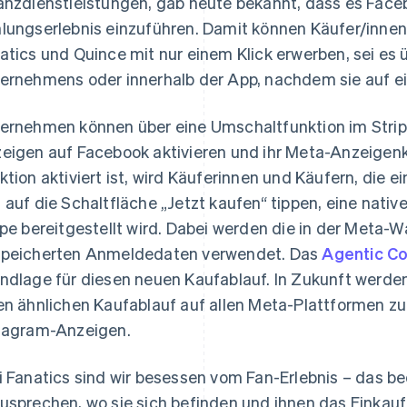
anzdienstleistungen, gab heute bekannt, dass es Faceb
lungserlebnis einzuführen. Damit können Käufer/inne
atics und Quince mit nur einem Klick erwerben, sei es 
ernehmens oder innerhalb der App, nachdem sie auf ei
ernehmen können über eine Umschaltfunktion im Stri
eigen auf Facebook aktivieren und ihr Meta-Anzeigen
ktion aktiviert ist, wird Käuferinnen und Käufern, die
 auf die Schaltfläche „Jetzt kaufen“ tippen, eine nativ
ipe bereitgestellt wird. Dabei werden die in der Meta-W
peicherten Anmeldedaten verwendet. Das
Agentic C
ndlage für diesen neuen Kaufablauf. In Zukunft werde
en ähnlichen Kaufablauf auf allen Meta-Plattformen zu a
tagram-Anzeigen.
i Fanatics sind wir besessen vom Fan-Erlebnis – das be
usprechen, wo sie sich befinden und ihnen das Einkaufe