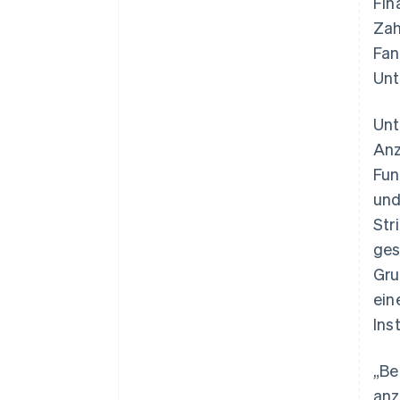
Fin
Zah
Fan
Unt
Unt
Anz
Fun
und
Str
ges
Gru
ein
Ins
„Be
anz