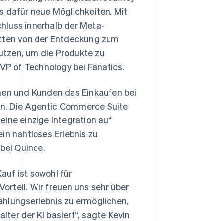
s dafür neue Möglichkeiten. Mit
hluss innerhalb der Meta-
itten von der Entdeckung zum
utzen, um die Produkte zu
SVP of Technology bei Fanatics.
nnen und Kunden das Einkaufen bei
den. Die Agentic Commerce Suite
eine einzige Integration auf
in nahtloses Erlebnis zu
Slowenien
English
Italiano
 bei Quince.
Sonderverwaltungsregion
Hongkong, China
auf ist sowohl für
English
简体中文
Spanien
rteil. Wir freuen uns sehr über
Español
English
ahlungserlebnis zu ermöglichen,
Thailand
alter der KI basiert“, sagte Kevin
ไทย
English