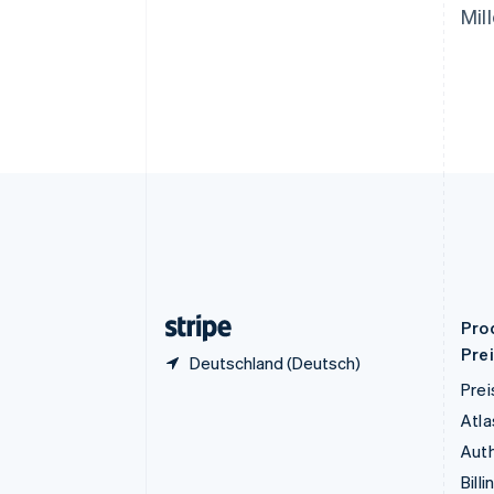
English
Mil
Deutschland
Deutsch
English
Estland
English
Festlandchina
简体中文
English
Finnland
English
Svenska
Frankreich
Français
English
Gibraltar
English
Griechenland
English
Pro
Pre
Deutschland (Deutsch)
Prei
Atla
Auth
Billi