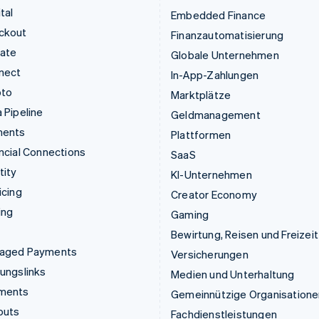
tal
Embedded Finance
ckout
Finanzautomatisierung
mate
Globale Unternehmen
nect
In-App-Zahlungen
pto
Marktplätze
 Pipeline
Geldmanagement
ments
Plattformen
ncial Connections
SaaS
tity
KI-Unternehmen
icing
Creator Economy
ing
Gaming
Bewirtung, Reisen und Freizeit
aged Payments
Versicherungen
ungslinks
Medien und Unterhaltung
ments
Gemeinnützige Organisatione
outs
Fachdienstleistungen