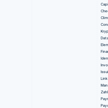
Capi
Che
Cli
Con
Kry
Data
Ele
Fina
Iden
Invo
Issu
Link
Man
Zahl
Pay
Pay