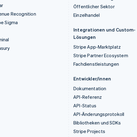
ar
Öffentlicher Sektor
enue Recognition
Einzelhandel
pe Sigma
Integrationen und Custom-
Lösungen
inal
Stripe App-Marktplatz
asury
Stripe Partner Ecosystem
Fachdienstleistungen
Entwickler/innen
Dokumentation
API-Referenz
API-Status
API-Änderungsprotokoll
Bibliotheken und SDKs
Stripe Projects