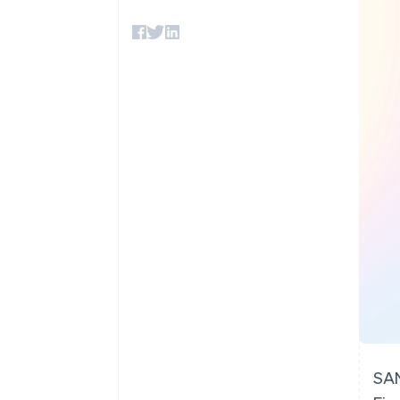
Optimierung der
Datensynchronisier
Autorisierungsraten
Link
Beschleunigter Bezahlvorgang
Financial Connections
Verbundene Finanzdaten
SAN