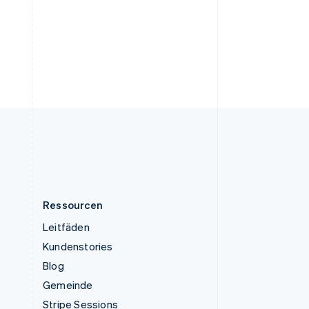
Tschechische Republik
English
Ungarn
English
Vereinigte Arabische Emirate
English
Vereinigte Staaten
English
Español
简体中文
Vereinigtes Königreich
English
Zypern
English
Ressourcen
Leitfäden
Kundenstories
Blog
Gemeinde
Stripe Sessions