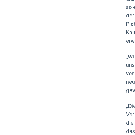
so 
der
Pla
Kau
erw
„Wi
uns
von
Australien
neu
English
gew
Belgien
Nederlands
Français
Deutsch
English
Brasilien
„Di
Português
English
Ver
Bulgarien
die
English
Dänemark
das