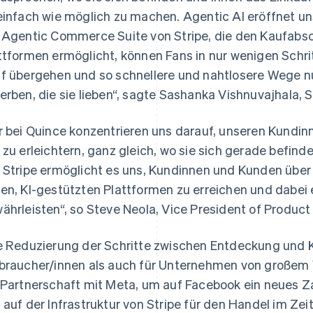
einfach wie möglich zu machen. Agentic AI eröffnet un
 Agentic Commerce Suite von Stripe, die den Kaufabsc
ttformen ermöglicht, können Fans in nur wenigen Schr
f übergehen und so schnellere und nahtlosere Wege n
erben, die sie lieben“, sagte Sashanka Vishnuvajhala, 
r bei Quince konzentrieren uns darauf, unseren Kundi
 zu erleichtern, ganz gleich, wo sie sich gerade befin
 Stripe ermöglicht es uns, Kundinnen und Kunden über 
en, KI-gestützten Plattformen zu erreichen und dabei e
Indien
Mexiko
English
Español
English
ährleisten“, so Steve Neola, Vice President of Product
Irland
Neuseeland
English
English
e Reduzierung der Schritte zwischen Entdeckung und K
Italien
Niederlande
Italiano
English
Nederlands
English
braucher/innen als auch für Unternehmen von großem Vo
Japan
Norwegen
 Partnerschaft mit Meta, um auf Facebook ein neues Z
日本語
English
English
Kanada
Österreich
 auf der Infrastruktur von Stripe für den Handel im Zeit