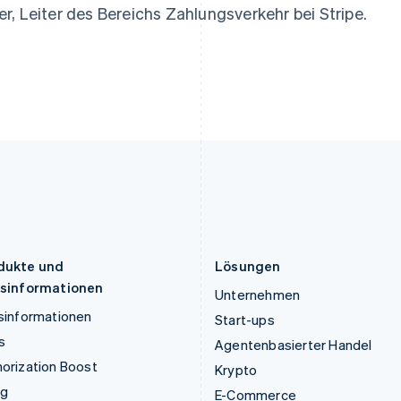
English
Français
Deutsch
English
ler, Leiter des Bereichs Zahlungsverkehr bei Stripe.
Kroatien
Polen
English
Italiano
English
Lettland
Portugal
English
Português
English
Liechtenstein
Rumänien
Deutsch
English
English
Litauen
Schweden
English
Svenska
English
Luxemburg
Schweiz
Français
Deutsch
English
Deutsch
Français
Italiano
English
Malaysia
Singapur
English
简体中文
English
简体中文
Malta
Slowakei
English
English
dukte und
Lösungen
isinformationen
Unternehmen
sinformationen
Start-ups
s
Agentenbasierter Handel
orization Boost
Krypto
ng
E-Commerce