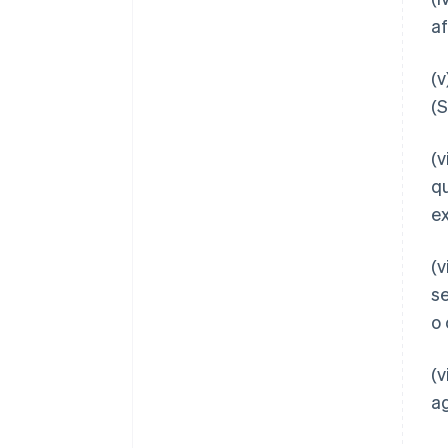
af
(v
(S
(v
q
ex
(v
se
o 
(v
ag