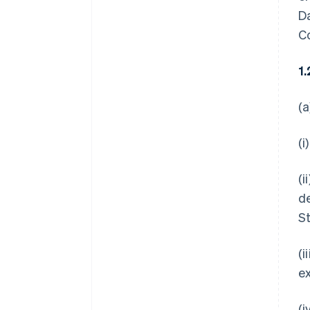
Da
C
1
(
(i
(i
d
St
(i
ex
(i