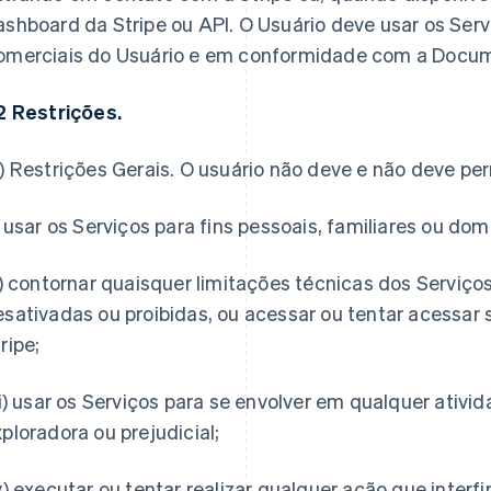
shboard da Stripe ou API. O Usuário deve usar os Ser
omerciais do Usuário e em conformidade com a Docu
.2 Restrições.
a)
Restrições Gerais
. O usuário não deve e não deve perm
) usar os Serviços para fins pessoais, familiares ou dom
i) contornar quaisquer limitações técnicas dos Serviços
esativadas ou proibidas, ou acessar ou tentar acessar
ripe;
ii) usar os Serviços para se envolver em qualquer ativ
ploradora ou prejudicial;
v) executar ou tentar realizar qualquer ação que interf