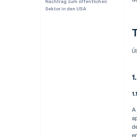
Nachtrag zum öffentlichen
Sektor in den USA
T
Ú
1
1.
A 
ap
d
en