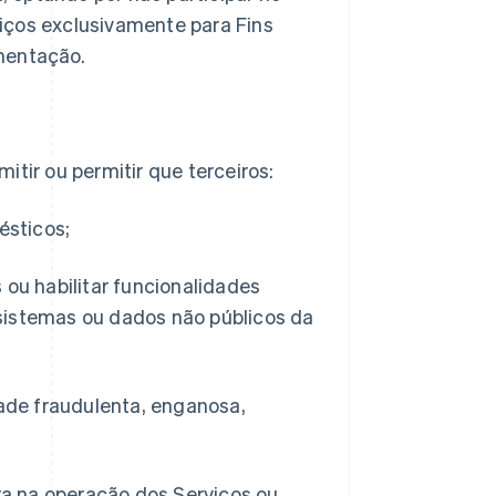
viços exclusivamente para Fins
mentação.
itir ou permitir que terceiros:
ésticos;
 ou habilitar funcionalidades
 sistemas ou dados não públicos da
idade fraudulenta, enganosa,
ira na operação dos Serviços ou