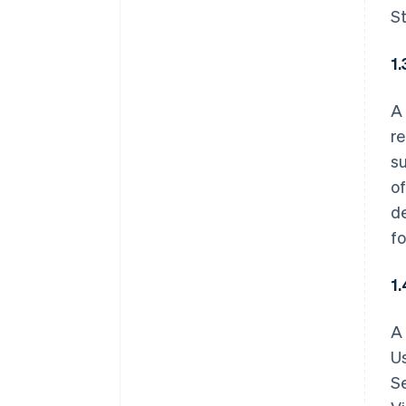
S
1.
A 
re
su
of
de
fo
1.
A 
Us
Se