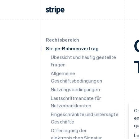
Rechtsbereich
Stripe-Rahmenvertrag
Übersicht und häufig gestellte
Fragen
Allgemeine
Geschäftsbedingungen
Nutzungsbedingungen
Lastschriftmandate für
Nutzerbankkonten
O 
Eingeschränkte und untersagte
em
Geschäfte
qu
Offenlegung der
Le
elektronischen Signatur