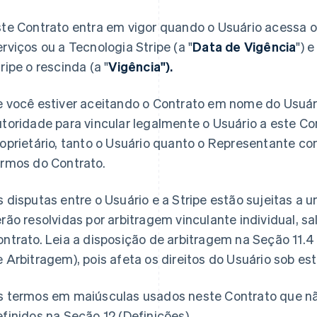
te Contrato entra em vigor quando o Usuário acessa ou
rviços ou a Tecnologia Stripe (a "
Data de Vigência
") 
ripe o rescinda (a "
Vigência").
e você estiver aceitando o Contrato em nome do Usuári
toridade para vincular legalmente o Usuário a este Con
roprietário, tanto o Usuário quanto o Representante c
ermos do Contrato.
 disputas entre o Usuário e a Stripe estão sujeitas a 
rão resolvidas por arbitragem vinculante individual, s
ntrato. Leia a disposição de arbitragem na Seção 11.
 Arbitragem), pois afeta os direitos do Usuário sob es
s termos em maiúsculas usados neste Contrato que nã
finidos na Seção 12 (Definições).