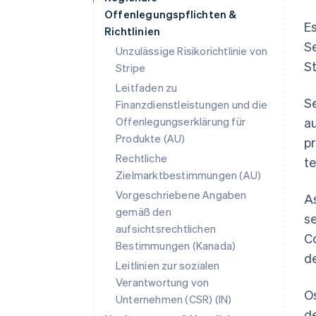
Offenlegungspflichten &
Es
Richtlinien
Se
Unzulässige Risikorichtlinie von
St
Stripe
Leitfaden zu
S
Finanzdienstleistungen und die
Offenlegungserklärung für
au
Produkte (AU)
p
Rechtliche
t
Zielmarktbestimmungen (AU)
Vorgeschriebene Angaben
As
gemäß den
se
aufsichtsrechtlichen
Co
Bestimmungen (Kanada)
de
Leitlinien zur sozialen
Verantwortung von
O
Unternehmen (CSR) (IN)
de