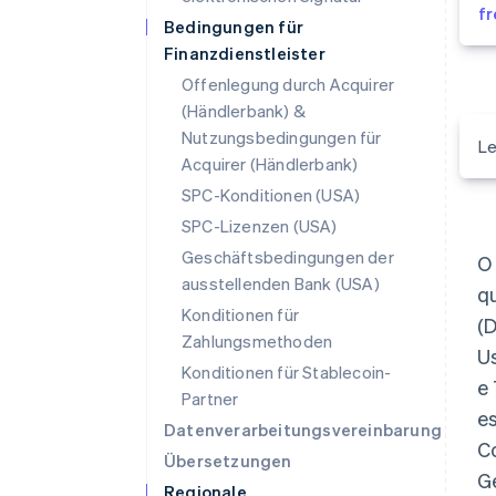
f
Bedingungen für
Finanzdienstleister
Offenlegung durch Acquirer
(Händlerbank) &
Nutzungsbedingungen für
Le
Acquirer (Händlerbank)
SPC-Konditionen (USA)
SPC-Lizenzen (USA)
Geschäftsbedingungen der
O 
ausstellenden Bank (USA)
qu
Konditionen für
(D
Zahlungsmethoden
U
Konditionen für Stablecoin-
e 
Partner
es
Datenverarbeitungsvereinbarung
C
Übersetzungen
Ge
Regionale