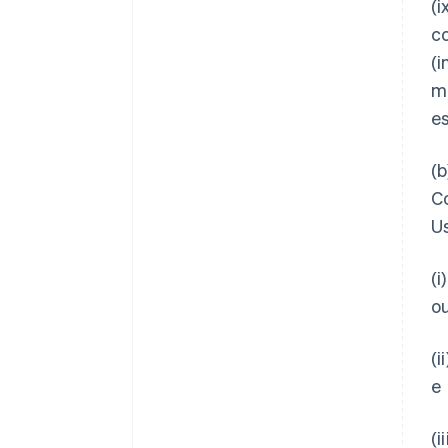
(i
co
(i
me
es
(
Co
Us
(
ou
(
e
(