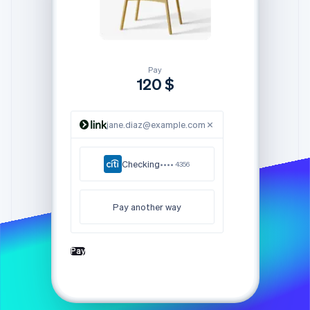
Betrugsprävention
Ecosystem
Atlas
Start-up-Gründung
Partner
Stripe App-Marktplatz
Climate
CO₂-Entnahme
Pay
120 $
Identity
Online-Identitätsprüfung
jane.diaz@example.com
Checking
•••• 4356
Stripe-Sessions 2026
Erfahren Sie, wie Stripe Lösungen für die Wirtschaft
Pay another way
Jetzt ansehen
Pay