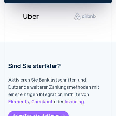
Lettland
English
Liechtenstein
Deutsch
English
Litauen
English
Luxemburg
Français
Deutsch
English
Malaysia
English
简体中文
Malta
English
Sind Sie startklar?
Mexiko
Español
English
Neuseeland
Aktivieren Sie Banklastschriften und
English
Dutzende weiterer Zahlungsmethoden mit
Niederlande
einer einzigen Integration mithilfe von
Nederlands
English
Norwegen
Elements
,
Checkout
oder
Invoicing
.
English
Österreich
Deutsch
English
Sales-Team kontaktieren