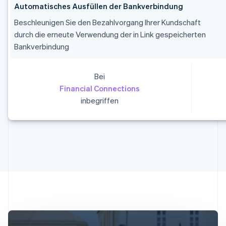
Automatisches Ausfüllen der Bankverbindung
Beschleunigen Sie den Bezahlvorgang Ihrer Kundschaft
durch die erneute Verwendung der in Link gespeicherten
Bankverbindung
Bei
Financial Connections
Australien
inbegriffen
English
Belgien
Nederlands
Français
Deutsch
English
Brasilien
Português
English
Bulgarien
English
Dänemark
English
Deutschland
Deutsch
English
Estland
English