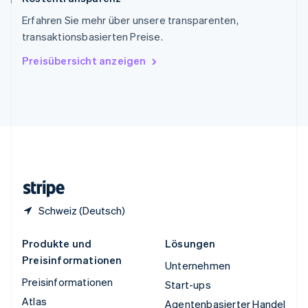
ไทย
English
Erfahren Sie mehr über unsere transparenten,
Tschechische Republik
transaktionsbasierten Preise.
English
Ungarn
Preisübersicht anzeigen
English
Vereinigte Arabische Emirate
English
Vereinigte Staaten
English
Español
简体中文
Vereinigtes Königreich
English
Zypern
English
Schweiz (Deutsch)
Produkte und
Lösungen
Preisinformationen
Unternehmen
Preisinformationen
Start-ups
Atlas
Agentenbasierter Handel