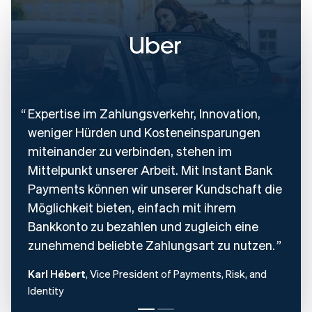
Festlandchina
简体中文
English
Finnland
English
Svenska
Frankreich
Français
English
Gibraltar
English
Expertise im Zahlungsverkehr, Innovation,
Griechenland
weniger Hürden und Kosteneinsparungen
English
miteinander zu verbinden, stehen im
Indien
Mittelpunkt unserer Arbeit. Mit Instant Bank
English
Irland
Payments können wir unserer Kundschaft die
English
Möglichkeit bieten, einfach mit ihrem
Italien
Bankkonto zu bezahlen und zugleich eine
Italiano
English
Japan
zunehmend beliebte Zahlungsart zu nutzen.
日本語
English
Kanada
Karl Hébert
, Vice President of Payments, Risk, and
English
Français
Identity
Kroatien
English
Italiano