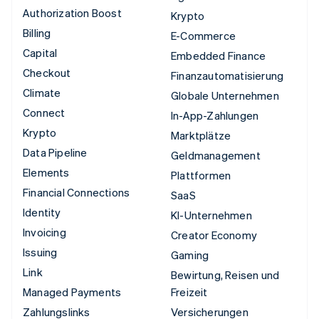
Authorization Boost
Krypto
Billing
E-Commerce
Capital
Embedded Finance
Checkout
Finanzautomatisierung
Climate
Globale Unternehmen
Connect
In-App-Zahlungen
Krypto
Marktplätze
Data Pipeline
Geldmanagement
Elements
Plattformen
Financial Connections
SaaS
Identity
KI-Unternehmen
Invoicing
Creator Economy
Issuing
Gaming
Link
Bewirtung, Reisen und
Managed Payments
Freizeit
Zahlungslinks
Versicherungen