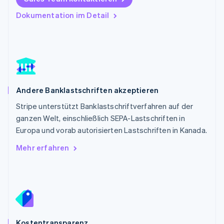
Polen
Dokumentation im Detail
English
Portugal
Português
English
Rumänien
English
Schweden
Svenska
English
Schweiz
Andere Banklastschriften akzeptieren
Deutsch
Français
Italiano
English
Stripe unterstützt Banklastschriftverfahren auf der
Singapur
English
简体中文
ganzen Welt, einschließlich SEPA-Lastschriften in
Slowakei
Europa und vorab autorisierten Lastschriften in Kanada.
English
Mehr erfahren
Slowenien
English
Italiano
Sonderverwaltungsregion Hongkong,
China
English
简体中文
Spanien
Español
English
Kostentransparenz
Thailand