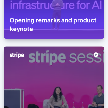
Opening remarks and product
keynote
阿联酋
English
爱尔兰
English
爱沙尼亚