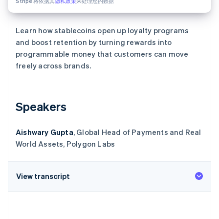
Stripe 将依据其
隐私政策
来处理您的数据
初创企业注册
Climate
Learn how stablecoins open up loyalty programs
碳移除
and boost retention by turning rewards into
Identity
programmable money that customers can move
在线身份验证
freely across brands.
Speakers
Stripe Sessions 2026
了解 Stripe 如何为 AI 构建经济基础设施。
立即观看
Aishwary Gupta
, Global Head of Payments and Real
World Assets, Polygon Labs
View transcript