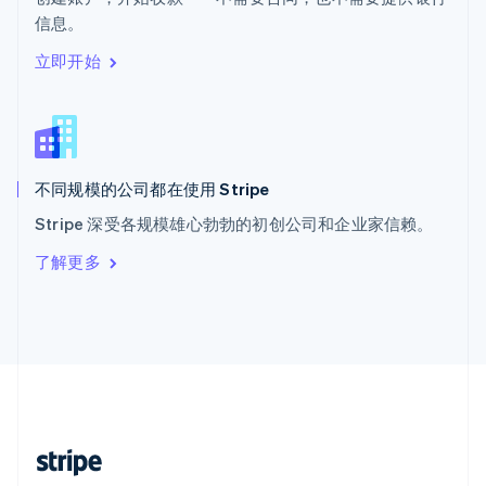
English
信息。
西班牙
Español
English
立即开始
新加坡
English
简体中文
新西兰
English
匈牙利
English
不同规模的公司都在使用 Stripe
意大利
Stripe 深受各规模雄心勃勃的初创公司和企业家信赖。
Italiano
English
印度
了解更多
English
英国
English
直布罗陀
English
中国内地
简体中文
English
中国香港特别行政区
English
简体中文