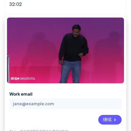
接入 125+ 种支
加密货币
Stripe Sigma
产品路线图
32:02
SaaS
付方式
自定义报告
购买
Sessions 年度大会
Terminal
Data Pipeline
招聘
线下支付
数据同步
资讯中心
Authorization
资源
Stripe Press
Boost
按行业
支付成功率优
应用集成
化
AI 企业
代码示例
Link
创作者经济
开发者博客
联系
加速结账
游戏
API 状态
Financial
酒店、旅游与休闲
联系销售
Connections
保险
成为合作伙伴
关联金融账户
媒体与娱乐
数据
非营利组织
专业服务
公共部门
零售
Work email
更多
Product roadmap
了解未来规划
生态系统
Radar
继续
合作伙伴
欺诈防范
Stripe App Marketplace
Atlas