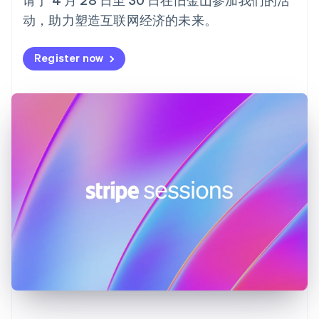
Nederlands
English
动，助力塑造互联网经济的未来。
加拿大
English
Français
捷克
Register now
English
克罗地亚
English
Italiano
拉脱维亚
English
立陶宛
English
列支敦士登
Deutsch
English
卢森堡
Français
Deutsch
English
罗马尼亚
English
马尔他
English
马来西亚
English
简体中文
美国