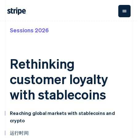
Sessions 2026
按企业阶段
文档
学习
支付
营收
资金管理
平台
易市
大型企业
Stripe 文档
博客
Payments
Billing
Treasury
初创企业
API 参考文档
客户案例
在线支付
经常性收入
Con
库与 SDK
指南
Rethinking
企业财务
Managed
Metronome
Stripe Apps
Payments
按用量计费
Global
平台
备案商家解决
Payouts
Subscriptions
Capi
customer loyalty
按应用场景
方案
平
支持
向第三方
订阅管理
Payment links
客户
指南
智能体商务
打款
Invoicing
Trea
with stablecoins
加密货币
获取支持
无代码支付
一次性或定期
Capital
平
电子商务
接受线上付款
托管支持方案
企业融资
Checkout
账单
嵌入
嵌入式金融
实施预置结账流程
专业服务
预构建支付界
Crypto
Tax
融服
财务自动化
构建平台或交易市场
钱包、稳
面
销售税和增值
Iss
Reaching global markets with stablecoins and
全球化企业
管理订阅
定币发行
Elements
税自动化
实体
crypto
应用内支付
提供按用量计费
灵活的 UI 组件
和发卡基
Crypto
Revenue
虚拟
交易市场
发行稳定币支持的支付卡
Onramp
Payment
Recognition
础设施
公司
资金管理
通过智能体配置和管理服
运行时间
可嵌入的
methods
会计自动化
平台
务