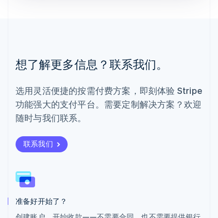
English
Español
简体中文
墨西哥
Español
English
挪威
English
葡萄牙
想了解更多信息？联系我们。
Português
English
日本
日本語
English
选用灵活便捷的按需付费方案，即刻体验 Stripe
瑞典
功能强大的支付平台。需要定制解决方案？欢迎
Svenska
English
瑞士
随时与我们联系。
Deutsch
Français
Italiano
English
塞浦路斯
English
联系我们
斯洛伐克
English
斯洛文尼亚
English
Italiano
泰国
ไทย
English
准备好开始了？
希腊
创建账户，开始收款——不需要合同，也不需要提供银行