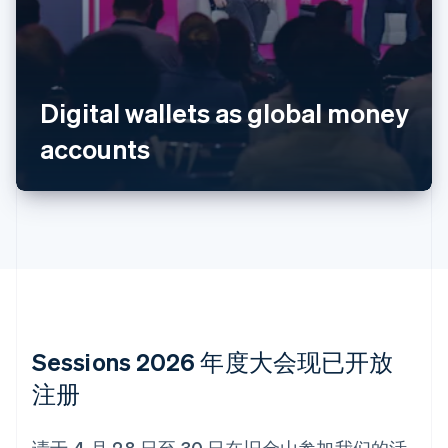
English
奥地利
Deutsch
English
澳大利亚
English
Digital wallets as global money
巴西
Português
English
accounts
保加利亚
English
比利时
Nederlands
Français
Deutsch
English
波兰
English
丹麦
English
德国
Deutsch
English
法国
Sessions 2026 年度大会现已开放
Français
English
注册
芬兰
English
Svenska
荷兰
请于 4 月 28 日至 30 日在旧金山参加我们的活